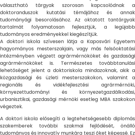
választható tárgyak szorosan kapcsolódnak a
doktoranduszok kutatási témájához és annak
tudományági besorolásához. Az oktatott tantárgyak
tartalmát folyamatosan fejlesztjük, a legújabb
tudományos eredményekkel kiegészítjük.
A doktori iskola szívesen látja a Kaposvári Egyetem
hagyományos mesterszakjain, vagy más felsőoktatási
intézményben végzett agrármérnököket és gazdasági
agrármérnököket is. Természetes továbbtanulási
lehetőséget jelent a doktoriskola mindazoknak, akik a
közgazdasági és üzleti mesterszakokon, valamint a
regionális és vidékfejlesztési agrármérnöki,
környezettudományi és környezetgazdálkodási,
urbanisztikai, gazdasági mérnöki esetleg MBA szakokon
végeztek.
A doktori iskola elősegíti a legtehetségesebb diplomás
szakemberek további szakmai fejlődését, önálló
tudományos és innovatív munkára teszi őket képessé. Ez