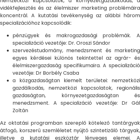
nemzetközi kapcsolatok, a környezetgazdálkodás, a
vidékfejlesztés és az élelmiszer marketing problémáira
koncentrál. A kutatási tevékenység az alábbi három
specializációhoz kapcsolódik:
pénzügyek és makrogazdasági problémák. A
specializáció vezetője: Dr. Oroszi Sándor
szervezéstudomány, menedzsment és marketing
egyes kérdései különös tekintettel az agrár- és
élelmiszergazdaság specifikumaira. A specializáció
vezetője: Dr Borbély Csaba
a közgazdaságtan kiemelt területei: nemzetközi
gazdálkodás, nemzetközi kapcsolatok, regionális
gazdaságtan, környezetgazdaságtan és
menedzsment. A specializáció vezetője: Dr Gál
Zoltán
Az oktatási programban szereplő kötelező tantárgyak
átfogó, korszerű szemléletet nyújtó szintetizáló tárgyak,
illetve a kutatási eszköztár lényeges elemei. A