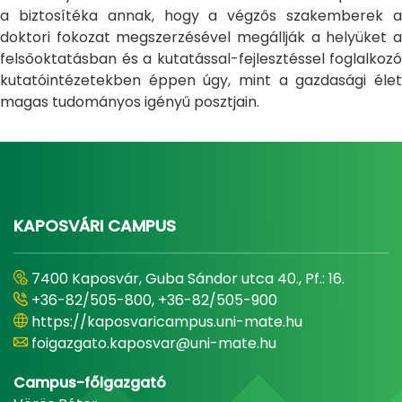
a biztosítéka annak, hogy a végzős szakemberek a
doktori fokozat megszerzésével megállják a helyüket a
felsőoktatásban és a kutatással-fejlesztéssel foglalkozó
kutatóintézetekben éppen úgy, mint a gazdasági élet
magas tudományos igényű posztjain.
KAPOSVÁRI CAMPUS
7400 Kaposvár, Guba Sándor utca 40., Pf.: 16.
+36-82/505-800, +36-82/505-900
https://kaposvaricampus.uni-mate.hu
foigazgato.kaposvar@uni-mate.hu
Campus-főigazgató