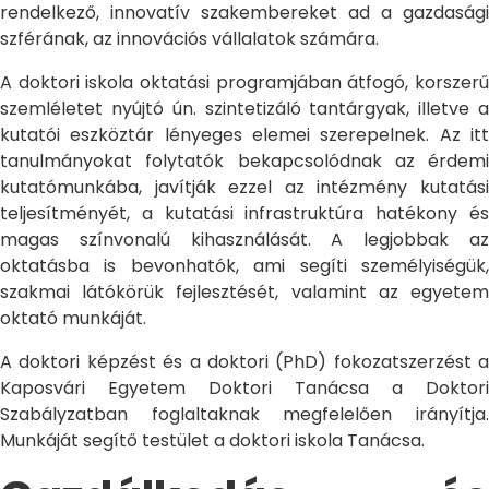
rendelkező, innovatív szakembereket ad a gazdasági
szférának, az innovációs vállalatok számára.
A doktori iskola oktatási programjában átfogó, korszerű
szemléletet nyújtó ún. szintetizáló tantárgyak, illetve a
kutatói eszköztár lényeges elemei szerepelnek. Az itt
tanulmányokat folytatók bekapcsolódnak az érdemi
kutatómunkába, javítják ezzel az intézmény kutatási
teljesítményét, a kutatási infrastruktúra hatékony és
magas színvonalú kihasználását. A legjobbak az
oktatásba is bevonhatók, ami segíti személyiségük,
szakmai látókörük fejlesztését, valamint az egyetem
oktató munkáját.
A doktori képzést és a doktori (PhD) fokozatszerzést a
Kaposvári Egyetem Doktori Tanácsa a Doktori
Szabályzatban foglaltaknak megfelelően irányítja.
Munkáját segítő testület a doktori iskola Tanácsa.