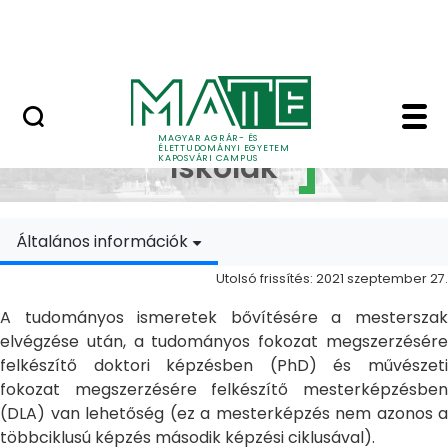
Ugrás a fő tartalomhoz
MATE Szabadegyetem
Doktori Iskolák - Ka
Doktori
MAGYAR AGRÁR- ÉS
ÉLETTUDOMÁNYI EGYETEM
Iskolák
KAPOSVÁRI CAMPUS
Általános információk
Utolsó frissítés: 2021 szeptember 27.
A tudományos ismeretek bővítésére a mesterszak
elvégzése után, a tudományos fokozat megszerzésére
felkészítő doktori képzésben (PhD) és művészeti
fokozat megszerzésére felkészítő mesterképzésben
(DLA) van lehetőség (ez a mesterképzés nem azonos a
többciklusú képzés második képzési ciklusával).