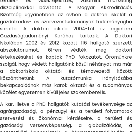
terület- és vidékfejlesztés, valamint marketing
diszciplínákkal bővítette. A Magyar Akkreditációs
Bizottság ugyanebben az évben a doktori iskolát a
gazdálkodás- és szervezéstudományok tudományágba
sorolta. A doktori iskola 2004-től az egyetem
Gazdaságtudományi Karához tartozik. A Doktori
Iskolában 2002 és 2012 között 116 hallgató szerzett
abszolutóriumot, 61-en védték meg doktori
értekezésüket és kaptak PhD fokozatot. Örömünkre
szolgál, hogy védett hallgatóink közül néhányat ma már
a doktoriskola oktatói és témavezetői között
köszönthetünk. A kutatómunka irányításába
bekapcsolódnak más karok oktatói és a tudományos
közélet egyetemen kívüli jeles szakemberei is.
A kar, illetve a PhD hallgatók kutatási tevékenysége az
agrárgazdasági, a pénzügyi és a területi folyamatok
szervezési és ökonómiai kérdéseire, a területi és
gazdasági versenyképesség, a globalizálódás, a