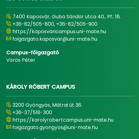
7400 Kaposvár, Guba Sándor utca 40., Pf.: 16.
+36-82/505-800, +36-82/505-900
https://kaposvaricampus.uni-mate.hu
foigazgato.kaposvar@uni-mate.hu
Campus-főigazgató
Vörös Péter
KÁROLY RÓBERT CAMPUS
3200 Gyöngyös, Mátrai út 36.
+36-37/518-300
https://karolyrobertcampus.uni-mate.hu
foigazgato.gyongyos@uni-mate.hu