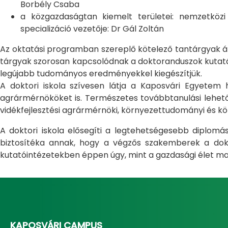
Borbély Csaba
a közgazdaságtan kiemelt területei: nemzetköz
specializáció vezetője: Dr Gál Zoltán
Az oktatási programban szereplő kötelező tantárgyak átfo
tárgyak szorosan kapcsolódnak a doktoranduszok kutatás
legújabb tudományos eredményekkel kiegészítjük.
A doktori iskola szívesen látja a Kaposvári Egyete
agrármérnököket is. Természetes továbbtanulási lehetős
vidékfejlesztési agrármérnöki, környezettudományi és kö
A doktori iskola elősegíti a legtehetségesebb diplom
biztosítéka annak, hogy a végzős szakemberek a dokto
kutatóintézetekben éppen úgy, mint a gazdasági élet ma
KAPOSVÁRI CAMPUS