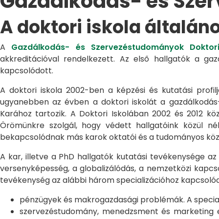
Gazdálkodás- és Sze
A doktori iskola általán
A
Gazdálkodás- és Szervezéstudományok Doktori
akkreditációval rendelkezett. Az első hallgatók a g
kapcsolódott.
A doktori iskola 2002-ben a képzési és kutatási profilj
ugyanebben az évben a doktori iskolát a gazdálkodá
Karához tartozik. A Doktori Iskolában 2002 és 2012 kö
Örömünkre szolgál, hogy védett hallgatóink közül n
bekapcsolódnak más karok oktatói és a tudományos közél
A kar, illetve a PhD hallgatók kutatási tevékenysége az
versenyképesség, a globalizálódás, a nemzetközi kapcso
tevékenység az alábbi három specializációhoz kapcsolód
pénzügyek és makrogazdasági problémák. A speciali
szervezéstudomány, menedzsment és marketing egye