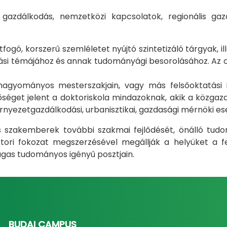
i gazdálkodás, nemzetközi kapcsolatok, regionális 
gó, korszerű szemléletet nyújtó szintetizáló tárgyak, il
i témájához és annak tudományági besorolásához. Az okt
m hagyományos mesterszakjain, vagy más felsőoktatás
éget jelent a doktoriskola mindazoknak, akik a közgazda
rnyezetgazdálkodási, urbanisztikai, gazdasági mérnöki e
ás szakemberek további szakmai fejlődését, önálló tud
ri fokozat megszerzésével megállják a helyüket a fel
gas tudományos igényű posztjain.
BUDAI CAMPUS