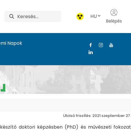
HU
Belépés
emi Napok
Utolsó frissítés: 2021 szeptember 27.
észítő doktori képzésben (PhD) és művészeti fokozat