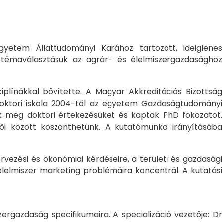
yetem Állattudományi Karához tartozott, ideiglene
a témaválasztásuk az agrár- és élelmiszergazdasághoz
ciplínákkal bővítette. A Magyar Akkreditációs Bizottság
oktori iskola 2004-től az egyetem Gazdaságtudományi
ték meg doktori értekezésüket és kaptak PhD fokozatot.
ői között köszönthetünk. A kutatómunka irányításába
rvezési és ökonómiai kérdéseire, a területi és gazdasági
élelmiszer marketing problémáira koncentrál. A kutatási
rgazdaság specifikumaira. A specializáció vezetője: Dr