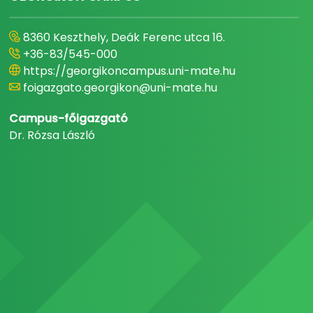
8360 Keszthely, Deák Ferenc utca 16.
+36-83/545-000
https://georgikoncampus.uni-mate.hu
foigazgato.georgikon@uni-mate.hu
Campus-főigazgató
Dr. Rózsa László