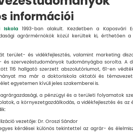
rvezéstudományok
os információi
 Iskola
1993-ban alakult. Kezdetben a Kaposvári Eg
azdasági agrármérnökök közül kerültek ki, érthetően 
át terület- és vidékfejlesztés, valamint marketing disz
s- és szervezéstudományok tudományágba sorolta. A d
zött 116 hallgató szerzett abszolutóriumot, 61-en véd
éhányat ma már a doktoriskola oktatói és témavezet
et egyetemen kívüli jeles szakemberei is.
 agrárgazdasági, a pénzügyi és a területi folyamatok sze
latok, a környezetgazdálkodás, a vidékfejlesztés és az 
ik:
záció vezetője: Dr. Oroszi Sándor
s kérdései különös tekintettel az agrár- és élelmisze