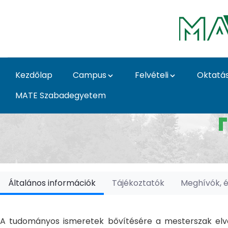
Ugrás a fő tartalomhoz
Kezdőlap
Campus
Felvételi
Oktatá
MATE Szabadegyetem
Doktori Iskolák - Ka
Általános információk
Tájékoztatók
Meghívók, 
A tudományos ismeretek bővítésére a mesterszak elvé