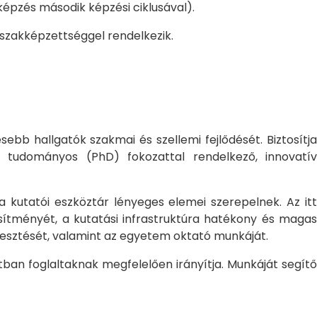
pzés második képzési ciklusával).
 szakképzettséggel rendelkezik.
bb hallgatók szakmai és szellemi fejlődését. Biztosítj
 tudományos (PhD) fokozattal rendelkező, innovatív
 a kutatói eszköztár lényeges elemei szerepelnek. Az itt
sítményét, a kutatási infrastruktúra hatékony és magas
jlesztését, valamint az egyetem oktató munkáját.
ban foglaltaknak megfelelően irányítja. Munkáját segítő