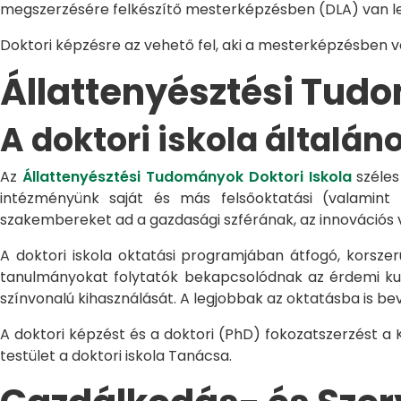
megszerzésére felkészítő mesterképzésben (DLA) van le
Doktori képzésre az vehető fel, aki a mesterképzésben 
Állattenyésztési Tu
A doktori iskola általán
Az
Állattenyésztési Tudományok Doktori Iskola
széles
intézményünk saját és más felsőoktatási (valamint
szakembereket ad a gazdasági szférának, az innovációs 
A doktori iskola oktatási programjában átfogó, korszerű
tanulmányokat folytatók bekapcsolódnak az érdemi kuta
színvonalú kihasználását. A legjobbak az oktatásba is be
A doktori képzést és a doktori (PhD) fokozatszerzést a
testület a doktori iskola Tanácsa.