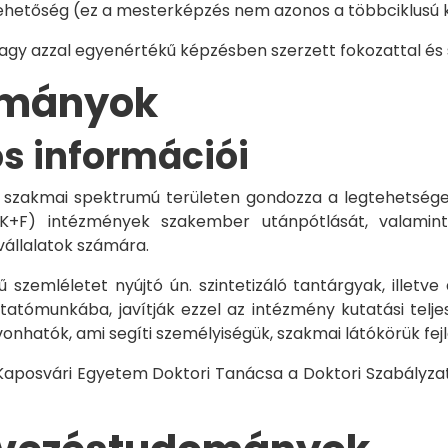
hetőség (ez a mesterképzés nem azonos a többciklusú ké
vagy azzal egyenértékű képzésben szerzett fokozattal és
dományok
os információi
 szakmai spektrumú területen gondozza a legtehetségese
 K+F) intézmények szakember utánpótlását, valamint
vállalatok számára.
 szemléletet nyújtó ún. szintetizáló tantárgyak, illetve
tómunkába, javítják ezzel az intézmény kutatási telje
vonhatók, ami segíti személyiségük, szakmai látókörük fe
 Kaposvári Egyetem Doktori Tanácsa a Doktori Szabályzat