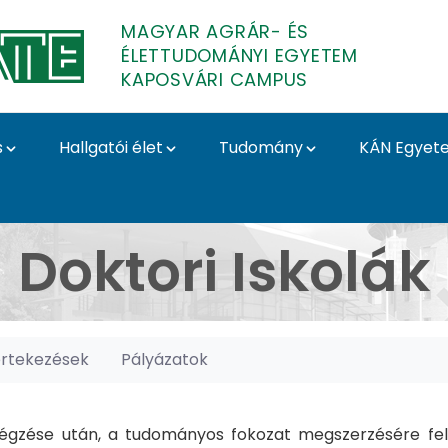
MAGYAR AGRÁR- ÉS
ÉLETTUDOMÁNYI EGYETEM
KAPOSVÁRI CAMPUS
s
Hallgatói élet
Tudomány
KÁN Egyet
posvári Campus
Doktori Iskolák
értekezések
Pályázatok
gzése után, a tudományos fokozat megszerzésére felk