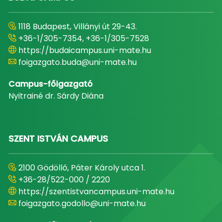
1118 Budapest, Villányi út 29-43.
+36-1/305-7354, +36-1/305-7528
https://budaicampus.uni-mate.hu
foigazgato.buda@uni-mate.hu
Campus-főigazgató
Nyitrainé dr. Sárdy Diána
SZENT ISTVÁN CAMPUS
2100 Gödöllő, Páter Károly utca 1.
+36-28/522-000 / 2220
https://szentistvancampus.uni-mate.hu
foigazgato.godollo@uni-mate.hu