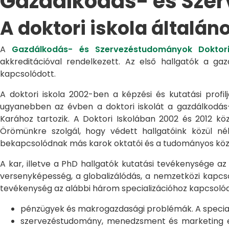
Gazdálkodás- és Sze
A doktori iskola általán
A
Gazdálkodás- és Szervezéstudományok Doktori
akkreditációval rendelkezett. Az első hallgatók a g
kapcsolódott.
A doktori iskola 2002-ben a képzési és kutatási profilj
ugyanebben az évben a doktori iskolát a gazdálkodá
Karához tartozik. A Doktori Iskolában 2002 és 2012 kö
Örömünkre szolgál, hogy védett hallgatóink közül n
bekapcsolódnak más karok oktatói és a tudományos közél
A kar, illetve a PhD hallgatók kutatási tevékenysége az
versenyképesség, a globalizálódás, a nemzetközi kapcso
tevékenység az alábbi három specializációhoz kapcsolód
pénzügyek és makrogazdasági problémák. A speciali
szervezéstudomány, menedzsment és marketing egye