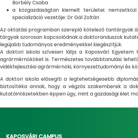
Borbély Csaba
a közgazdaságtan kiemelt területei: nemzetköz
specializáció vezetője: Dr Gál Zoltán
Az oktatási programban szereplő kötelező tantárgyak átfo
tárgyak szorosan kapcsolódnak a doktoranduszok kutatás
legújabb tudományos eredményekkel kiegészítjük.
A doktori iskola szívesen látja a Kaposvári Egyete
agrármérnököket is. Természetes továbbtanulási lehetős
vidékfejlesztési agrármérnöki, környezettudományi és kö
A doktori iskola elősegíti a legtehetségesebb diplom
biztosítéka annak, hogy a végzős szakemberek a dokto
kutatóintézetekben éppen úgy, mint a gazdasági élet ma
KAPOSVÁRI CAMPUS