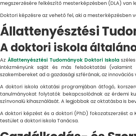
megszerzésére felkészítő mesterképzésben (DLA) van le
Doktori képzésre az vehető fel, aki a mesterképzésben 
Állattenyésztési Tu
A doktori iskola általán
Az
Állattenyésztési Tudományok Doktori Iskola
széles
intézményünk saját és más felsőoktatási (valamint
szakembereket ad a gazdasági szférának, az innovációs 
A doktori iskola oktatási programjában átfogó, korszerű
tanulmányokat folytatók bekapcsolódnak az érdemi kuta
színvonalú kihasználását. A legjobbak az oktatásba is be
A doktori képzést és a doktori (PhD) fokozatszerzést a
testület a doktori iskola Tanácsa.