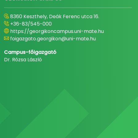
8360 Keszthely, Deák Ferenc utca 16.
+36-83/545-000
https://georgikoncampus.uni-mate.hu
foigazgato.georgikon@uni-mate.hu
Campus-főigazgató
Dr. Rózsa László