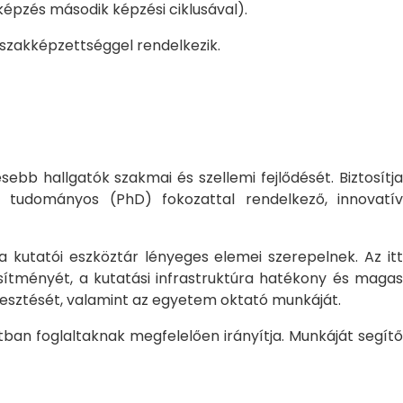
pzés második képzési ciklusával).
 szakképzettséggel rendelkezik.
bb hallgatók szakmai és szellemi fejlődését. Biztosítj
 tudományos (PhD) fokozattal rendelkező, innovatív
 a kutatói eszköztár lényeges elemei szerepelnek. Az itt
sítményét, a kutatási infrastruktúra hatékony és magas
jlesztését, valamint az egyetem oktató munkáját.
ban foglaltaknak megfelelően irányítja. Munkáját segítő