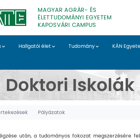
MAGYAR AGRÁR- ÉS
ÉLETTUDOMÁNYI EGYETEM
KAPOSVÁRI CAMPUS
s
Hallgatói élet
Tudomány
KÁN Egyet
posvári Campus
Doktori Iskolák
értekezések
Pályázatok
gzése után, a tudományos fokozat megszerzésére felk