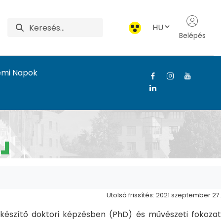
HU
Belépés
emi Napok
Utolsó frissítés: 2021 szeptember 27.
észítő doktori képzésben (PhD) és művészeti fokozat