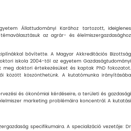
yetem Állattudományi Karához tartozott, ideiglene
a témaválasztásuk az agrár- és élelmiszergazdasághoz
ciplínákkal bővítette. A Magyar Akkreditációs Bizottság
oktori iskola 2004-től az egyetem Gazdaságtudományi
ték meg doktori értekezésüket és kaptak PhD fokozatot.
ői között köszönthetünk. A kutatómunka irányításába
rvezési és ökonómiai kérdéseire, a területi és gazdasági
élelmiszer marketing problémáira koncentrál. A kutatási
rgazdaság specifikumaira. A specializáció vezetője: Dr