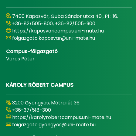
7400 Kaposvár, Guba Sándor utca 40., Pf.: 16.
+36-82/505-800, +36-82/505-900
https://kaposvaricampus.uni-mate.hu
foigazgato.kaposvar@uni-mate.hu
Campus-főigazgató
Vörös Péter
KÁROLY RÓBERT CAMPUS
3200 Gyöngyös, Mátrai út 36.
+36-37/518-300
https://karolyrobertcampus.uni-mate.hu
foigazgato.gyongyos@uni-mate.hu