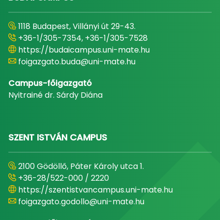
1118 Budapest, Villányi út 29-43.
+36-1/305-7354, +36-1/305-7528
https://budaicampus.uni-mate.hu
foigazgato.buda@uni-mate.hu
Campus-főigazgató
Nyitrainé dr. Sárdy Diána
SZENT ISTVÁN CAMPUS
2100 Gödöllő, Páter Károly utca 1.
+36-28/522-000 / 2220
https://szentistvancampus.uni-mate.hu
foigazgato.godollo@uni-mate.hu