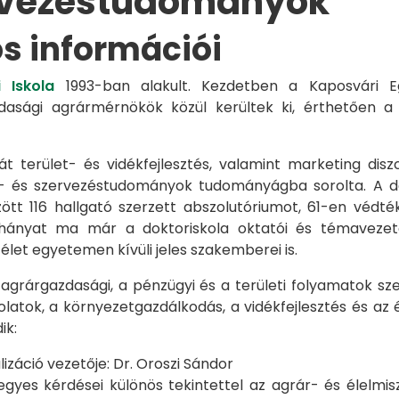
rvezéstudományok
os információi
 Iskola
1993-ban alakult. Kezdetben a Kaposvári Eg
azdasági agrármérnökök közül kerültek ki, érthetően 
át terület- és vidékfejlesztés, valamint marketing disz
s- és szervezéstudományok tudományágba sorolta. A d
zött 116 hallgató szerzett abszolutóriumot, 61-en véd
éhányat ma már a doktoriskola oktatói és témavezet
et egyetemen kívüli jeles szakemberei is.
 agrárgazdasági, a pénzügyi és a területi folyamatok sze
latok, a környezetgazdálkodás, a vidékfejlesztés és az 
ik:
záció vezetője: Dr. Oroszi Sándor
s kérdései különös tekintettel az agrár- és élelmisze