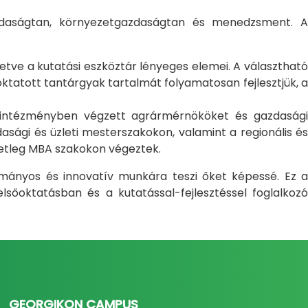
gazdaságtan, környezetgazdaságtan és menedzsment. A
letve a kutatási eszköztár lényeges elemei. A választható
atott tantárgyak tartalmát folyamatosan fejlesztjük, a
i intézményben végzett agrármérnököket és gazdasági
sági és üzleti mesterszakokon, valamint a regionális és
setleg MBA szakokon végeztek.
ományos és innovatív munkára teszi őket képessé. Ez a
sőoktatásban és a kutatással-fejlesztéssel foglalkozó
GEORGIKON CAMPUS