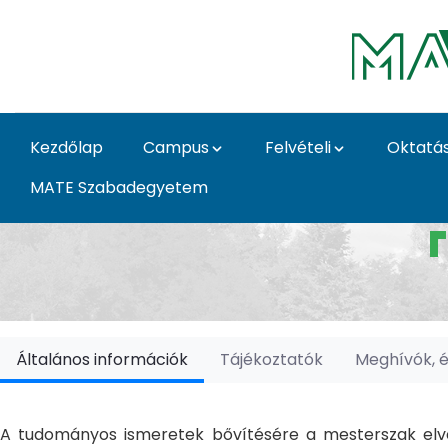
Ugrás a fő tartalomhoz
Kezdőlap
Campus
Felvételi
Oktatá
MATE Szabadegyetem
Doktori Iskolák - Ka
Általános információk
Tájékoztatók
Meghívók, 
A tudományos ismeretek bővítésére a mesterszak elvé