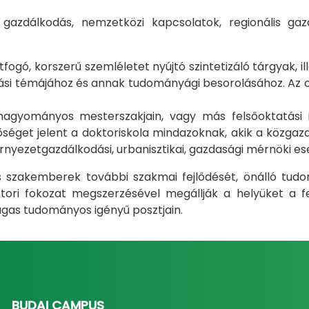
i gazdálkodás, nemzetközi kapcsolatok, regionális 
gó, korszerű szemléletet nyújtó szintetizáló tárgyak, il
i témájához és annak tudományági besorolásához. Az okt
m hagyományos mesterszakjain, vagy más felsőoktatás
éget jelent a doktoriskola mindazoknak, akik a közgazda
rnyezetgazdálkodási, urbanisztikai, gazdasági mérnöki e
ás szakemberek további szakmai fejlődését, önálló tud
ri fokozat megszerzésével megállják a helyüket a fel
gas tudományos igényű posztjain.
BUDAI CAMPUS