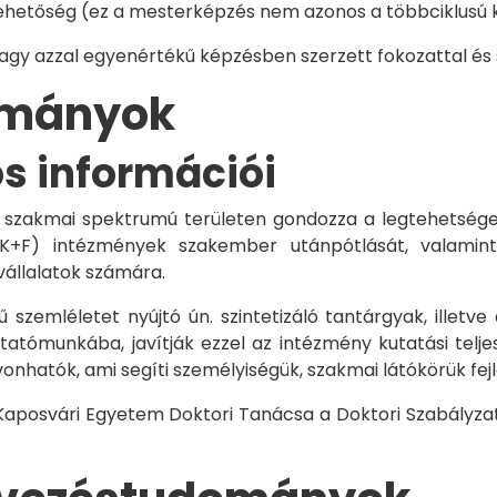
hetőség (ez a mesterképzés nem azonos a többciklusú ké
vagy azzal egyenértékű képzésben szerzett fokozattal és
dományok
os információi
 szakmai spektrumú területen gondozza a legtehetségese
 K+F) intézmények szakember utánpótlását, valamint
vállalatok számára.
 szemléletet nyújtó ún. szintetizáló tantárgyak, illetve
tómunkába, javítják ezzel az intézmény kutatási telje
vonhatók, ami segíti személyiségük, szakmai látókörük fe
 Kaposvári Egyetem Doktori Tanácsa a Doktori Szabályzat