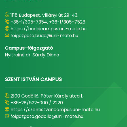
1118 Budapest, Villányi út 29-43.
+36-1/305-7354, +36-1/305-7528
https://budaicampus.uni-mate.hu
foigazgato.buda@uni-mate.hu
Campus-főigazgató
Nyitrainé dr. Sárdy Diána
SZENT ISTVÁN CAMPUS
2100 Gödöllő, Páter Károly utca 1.
+36-28/522-000 / 2220
https://szentistvancampus.uni-mate.hu
foigazgato.godollo@uni-mate.hu