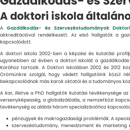
Gazdálkodás- és Sze
A doktori iskola általán
A
Gazdálkodás- és Szervezéstudományok Doktori
akkreditációval rendelkezett. Az első hallgatók a g
kapcsolódott.
A doktori iskola 2002-ben a képzési és kutatási profilj
ugyanebben az évben a doktori iskolát a gazdálkodá
Karához tartozik. A Doktori Iskolában 2002 és 2012 kö
Örömünkre szolgál, hogy védett hallgatóink közül n
bekapcsolódnak más karok oktatói és a tudományos közél
A kar, illetve a PhD hallgatók kutatási tevékenysége az
versenyképesség, a globalizálódás, a nemzetközi kapcso
tevékenység az alábbi három specializációhoz kapcsolód
pénzügyek és makrogazdasági problémák. A speciali
szervezéstudomány, menedzsment és marketing egye