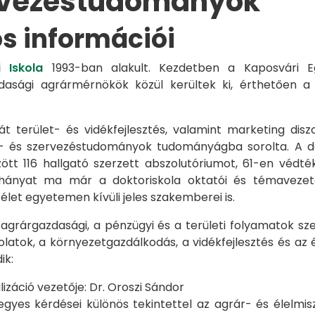
rvezéstudományok
os információi
 Iskola
1993-ban alakult. Kezdetben a Kaposvári Eg
azdasági agrármérnökök közül kerültek ki, érthetően 
át terület- és vidékfejlesztés, valamint marketing disz
s- és szervezéstudományok tudományágba sorolta. A d
zött 116 hallgató szerzett abszolutóriumot, 61-en véd
éhányat ma már a doktoriskola oktatói és témavezet
et egyetemen kívüli jeles szakemberei is.
 agrárgazdasági, a pénzügyi és a területi folyamatok sze
latok, a környezetgazdálkodás, a vidékfejlesztés és az 
ik:
záció vezetője: Dr. Oroszi Sándor
s kérdései különös tekintettel az agrár- és élelmisze