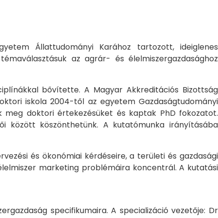
yetem Állattudományi Karához tartozott, ideiglene
a témaválasztásuk az agrár- és élelmiszergazdasághoz
ciplínákkal bővítette. A Magyar Akkreditációs Bizottság
oktori iskola 2004-től az egyetem Gazdaságtudományi
ték meg doktori értekezésüket és kaptak PhD fokozatot.
ői között köszönthetünk. A kutatómunka irányításába
rvezési és ökonómiai kérdéseire, a területi és gazdasági
élelmiszer marketing problémáira koncentrál. A kutatási
rgazdaság specifikumaira. A specializáció vezetője: Dr