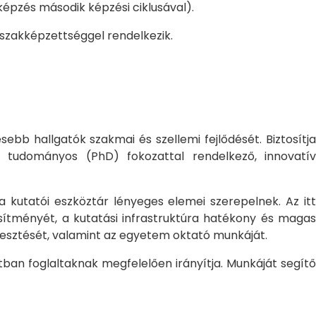
pzés második képzési ciklusával).
 szakképzettséggel rendelkezik.
bb hallgatók szakmai és szellemi fejlődését. Biztosítj
 tudományos (PhD) fokozattal rendelkező, innovatív
 a kutatói eszköztár lényeges elemei szerepelnek. Az itt
sítményét, a kutatási infrastruktúra hatékony és magas
jlesztését, valamint az egyetem oktató munkáját.
ban foglaltaknak megfelelően irányítja. Munkáját segítő