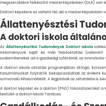
megszerzésére felkészítő mesterképzésben (DLA) van le
Doktori képzésre az vehető fel, aki a mesterképzésben 
Állattenyésztési Tu
A doktori iskola általán
Az
Állattenyésztési Tudományok Doktori Iskola
széles
intézményünk saját és más felsőoktatási (valamint
szakembereket ad a gazdasági szférának, az innovációs 
A doktori iskola oktatási programjában átfogó, korszerű
tanulmányokat folytatók bekapcsolódnak az érdemi kuta
színvonalú kihasználását. A legjobbak az oktatásba is be
A doktori képzést és a doktori (PhD) fokozatszerzést a
testület a doktori iskola Tanácsa.