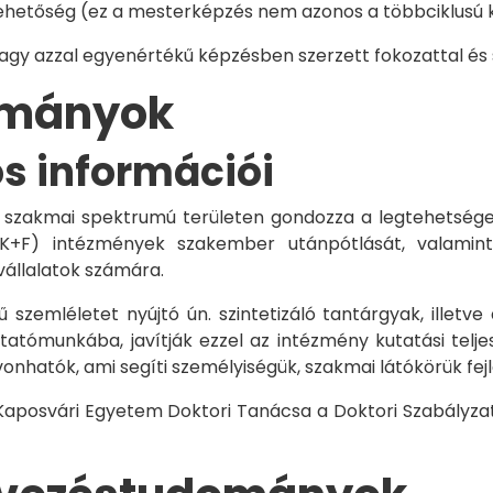
hetőség (ez a mesterképzés nem azonos a többciklusú ké
vagy azzal egyenértékű képzésben szerzett fokozattal és
dományok
os információi
 szakmai spektrumú területen gondozza a legtehetségese
 K+F) intézmények szakember utánpótlását, valamint
vállalatok számára.
 szemléletet nyújtó ún. szintetizáló tantárgyak, illetve
tómunkába, javítják ezzel az intézmény kutatási telje
vonhatók, ami segíti személyiségük, szakmai látókörük fe
 Kaposvári Egyetem Doktori Tanácsa a Doktori Szabályzat