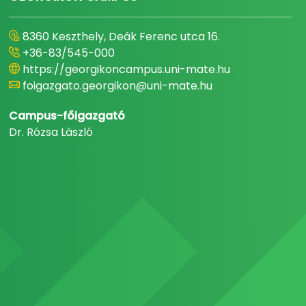
8360 Keszthely, Deák Ferenc utca 16.
+36-83/545-000
https://georgikoncampus.uni-mate.hu
foigazgato.georgikon@uni-mate.hu
Campus-főigazgató
Dr. Rózsa László