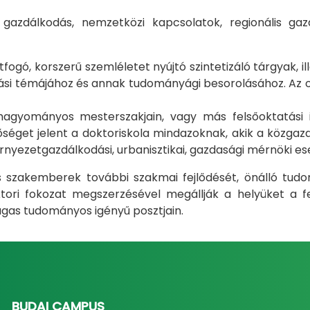
i gazdálkodás, nemzetközi kapcsolatok, regionális 
gó, korszerű szemléletet nyújtó szintetizáló tárgyak, il
i témájához és annak tudományági besorolásához. Az okt
m hagyományos mesterszakjain, vagy más felsőoktatás
éget jelent a doktoriskola mindazoknak, akik a közgazda
rnyezetgazdálkodási, urbanisztikai, gazdasági mérnöki e
ás szakemberek további szakmai fejlődését, önálló tud
ri fokozat megszerzésével megállják a helyüket a fel
gas tudományos igényű posztjain.
BUDAI CAMPUS