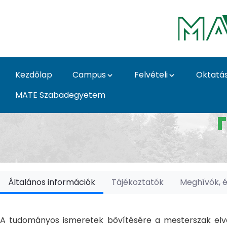
Ugrás a fő tartalomhoz
Kezdőlap
Campus
Felvételi
Oktatá
MATE Szabadegyetem
Doktori Iskolák - Ka
Általános információk
Tájékoztatók
Meghívók, 
A tudományos ismeretek bővítésére a mesterszak elvé