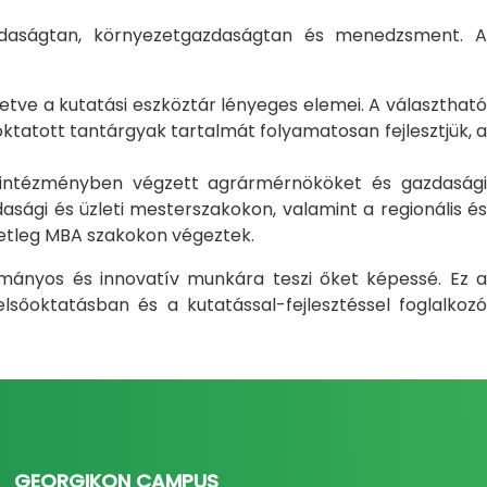
gazdaságtan, környezetgazdaságtan és menedzsment. A
letve a kutatási eszköztár lényeges elemei. A választható
atott tantárgyak tartalmát folyamatosan fejlesztjük, a
i intézményben végzett agrármérnököket és gazdasági
sági és üzleti mesterszakokon, valamint a regionális és
setleg MBA szakokon végeztek.
ományos és innovatív munkára teszi őket képessé. Ez a
sőoktatásban és a kutatással-fejlesztéssel foglalkozó
GEORGIKON CAMPUS