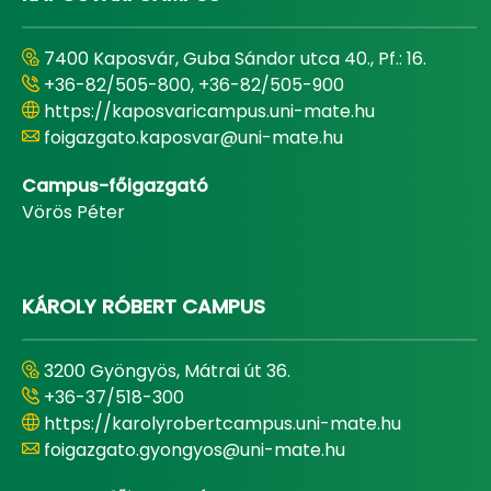
7400 Kaposvár, Guba Sándor utca 40., Pf.: 16.
+36-82/505-800, +36-82/505-900
https://kaposvaricampus.uni-mate.hu
foigazgato.kaposvar@uni-mate.hu
Campus-főigazgató
Vörös Péter
KÁROLY RÓBERT CAMPUS
3200 Gyöngyös, Mátrai út 36.
+36-37/518-300
https://karolyrobertcampus.uni-mate.hu
foigazgato.gyongyos@uni-mate.hu