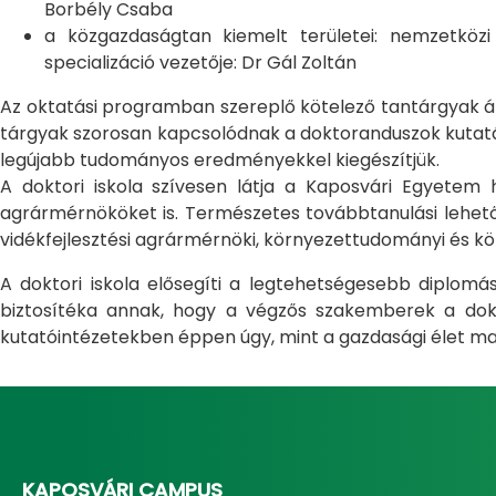
Borbély Csaba
a közgazdaságtan kiemelt területei: nemzetköz
specializáció vezetője: Dr Gál Zoltán
Az oktatási programban szereplő kötelező tantárgyak átfo
tárgyak szorosan kapcsolódnak a doktoranduszok kutatás
legújabb tudományos eredményekkel kiegészítjük.
A doktori iskola szívesen látja a Kaposvári Egyete
agrármérnököket is. Természetes továbbtanulási lehetős
vidékfejlesztési agrármérnöki, környezettudományi és kö
A doktori iskola elősegíti a legtehetségesebb diplom
biztosítéka annak, hogy a végzős szakemberek a dokto
kutatóintézetekben éppen úgy, mint a gazdasági élet ma
KAPOSVÁRI CAMPUS