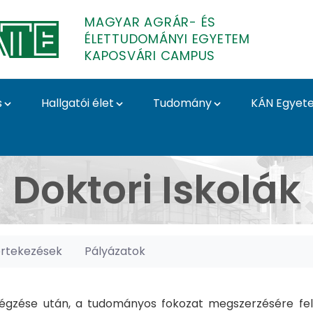
MAGYAR AGRÁR- ÉS
ÉLETTUDOMÁNYI EGYETEM
KAPOSVÁRI CAMPUS
s
Hallgatói élet
Tudomány
KÁN Egyet
posvári Campus
Doktori Iskolák
értekezések
Pályázatok
gzése után, a tudományos fokozat megszerzésére felk