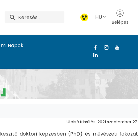
HU
Belépés
emi Napok
Utolsó frissítés: 2021 szeptember 27.
észítő doktori képzésben (PhD) és művészeti fokozat