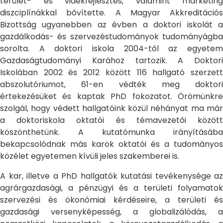
terület- és vidékfejlesztés, valamint marketing
diszciplínákkal bővítette. A Magyar Akkreditációs
Bizottság ugyanebben az évben a doktori iskolát a
gazdálkodás- és szervezéstudományok tudományágba
sorolta. A doktori iskola 2004-től az egyetem
Gazdaságtudományi Karához tartozik. A Doktori
Iskolában 2002 és 2012 között 116 hallgató szerzett
abszolutóriumot, 61-en védték meg doktori
értekezésüket és kaptak PhD fokozatot. Örömünkre
szolgál, hogy védett hallgatóink közül néhányat ma már
a doktoriskola oktatói és témavezetői között
köszönthetünk. A kutatómunka irányításába
bekapcsolódnak más karok oktatói és a tudományos
közélet egyetemen kívüli jeles szakemberei is.
A kar, illetve a PhD hallgatók kutatási tevékenysége az
agrárgazdasági, a pénzügyi és a területi folyamatok
szervezési és ökonómiai kérdéseire, a területi és
gazdasági versenyképesség, a globalizálódás, a