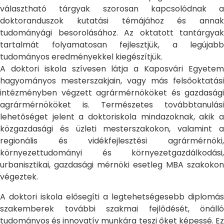
választható tárgyak szorosan kapcsolódnak a
doktoranduszok kutatási témájához és annak
tudományági besorolásához. Az oktatott tantárgyak
tartalmát folyamatosan fejlesztjük, a legújabb
tudományos eredményekkel kiegészítjük.
A doktori iskola szívesen látja a Kaposvári Egyetem
hagyományos mesterszakjain, vagy más felsőoktatási
intézményben végzett agrármérnököket és gazdasági
agrármérnököket is. Természetes továbbtanulási
lehetőséget jelent a doktoriskola mindazoknak, akik a
közgazdasági és üzleti mesterszakokon, valamint a
regionális és vidékfejlesztési agrármérnöki,
környezettudományi és környezetgazdálkodási,
urbanisztikai, gazdasági mérnöki esetleg MBA szakokon
végeztek.
A doktori iskola elősegíti a legtehetségesebb diplomás
szakemberek további szakmai fejlődését, önálló
tudományos és innovatív munkára teszi őket képessé. Ez