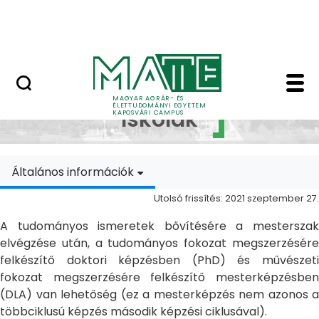
Ugrás a fő tartalomhoz
MATE Szabadegyetem
Doktori Iskolák - Ka
Doktori
MAGYAR AGRÁR- ÉS
ÉLETTUDOMÁNYI EGYETEM
Iskolák
KAPOSVÁRI CAMPUS
Általános információk
Utolsó frissítés: 2021 szeptember 27.
A tudományos ismeretek bővítésére a mesterszak
elvégzése után, a tudományos fokozat megszerzésére
felkészítő doktori képzésben (PhD) és művészeti
fokozat megszerzésére felkészítő mesterképzésben
(DLA) van lehetőség (ez a mesterképzés nem azonos a
többciklusú képzés második képzési ciklusával).