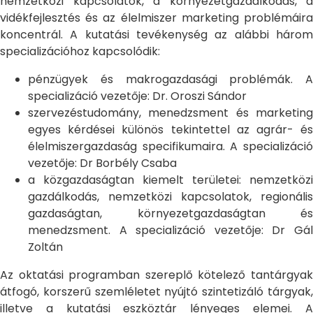
nemzetközi kapcsolatok, a környezetgazdálkodás, a
vidékfejlesztés és az élelmiszer marketing problémáira
koncentrál. A kutatási tevékenység az alábbi három
specializációhoz kapcsolódik:
pénzügyek és makrogazdasági problémák. A
specializáció vezetője: Dr. Oroszi Sándor
szervezéstudomány, menedzsment és marketing
egyes kérdései különös tekintettel az agrár- és
élelmiszergazdaság specifikumaira. A specializáció
vezetője: Dr Borbély Csaba
a közgazdaságtan kiemelt területei: nemzetközi
gazdálkodás, nemzetközi kapcsolatok, regionális
gazdaságtan, környezetgazdaságtan és
menedzsment. A specializáció vezetője: Dr Gál
Zoltán
Az oktatási programban szereplő kötelező tantárgyak
átfogó, korszerű szemléletet nyújtó szintetizáló tárgyak,
illetve a kutatási eszköztár lényeges elemei. A