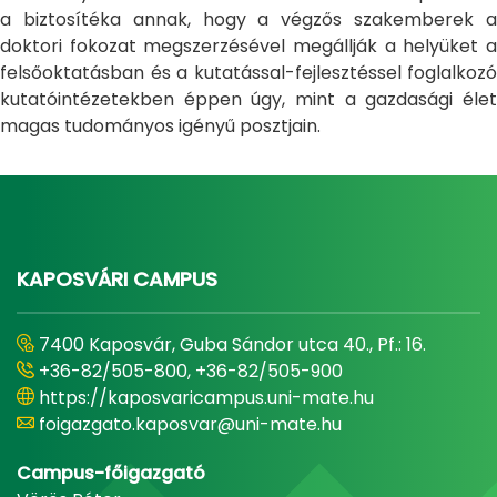
a biztosítéka annak, hogy a végzős szakemberek a
doktori fokozat megszerzésével megállják a helyüket a
felsőoktatásban és a kutatással-fejlesztéssel foglalkozó
kutatóintézetekben éppen úgy, mint a gazdasági élet
magas tudományos igényű posztjain.
KAPOSVÁRI CAMPUS
7400 Kaposvár, Guba Sándor utca 40., Pf.: 16.
+36-82/505-800, +36-82/505-900
https://kaposvaricampus.uni-mate.hu
foigazgato.kaposvar@uni-mate.hu
Campus-főigazgató