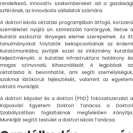
rendelkező, innovatív szakembereket ad a gazdasági
szférának, az innovációs vállalatok számára.
A doktori iskola oktatási programjában átfogó, korszerű
szemléletet nyújtó ún. szintetizáló tantárgyak, illetve a
kutatói eszköztár lényeges elemei szerepelnek. Az itt
tanulmányokat folytatók bekapcsolódnak az érdemi
kutatómunkába, javítják ezzel az intézmény kutatási
teljesítményét, a kutatási infrastruktúra hatékony és
magas színvonalú kihasználását. A legjobbak az
oktatásba is bevonhatók, ami segíti személyiségük,
szakmai látókörük fejlesztését, valamint az egyetem
oktató munkáját.
A doktori képzést és a doktori (PhD) fokozatszerzést a
Kaposvári Egyetem Doktori Tanácsa a Doktori
Szabályzatban foglaltaknak megfelelően irányítja.
Munkáját segítő testület a doktori iskola Tanácsa.