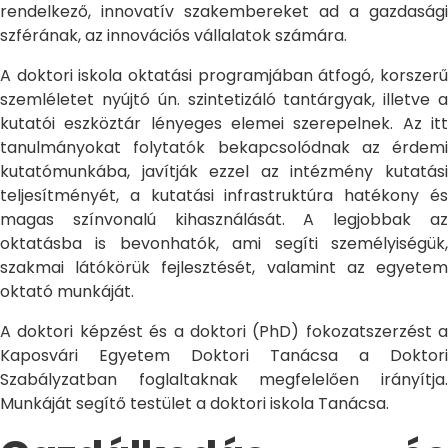
rendelkező, innovatív szakembereket ad a gazdasági
szférának, az innovációs vállalatok számára.
A doktori iskola oktatási programjában átfogó, korszerű
szemléletet nyújtó ún. szintetizáló tantárgyak, illetve a
kutatói eszköztár lényeges elemei szerepelnek. Az itt
tanulmányokat folytatók bekapcsolódnak az érdemi
kutatómunkába, javítják ezzel az intézmény kutatási
teljesítményét, a kutatási infrastruktúra hatékony és
magas színvonalú kihasználását. A legjobbak az
oktatásba is bevonhatók, ami segíti személyiségük,
szakmai látókörük fejlesztését, valamint az egyetem
oktató munkáját.
A doktori képzést és a doktori (PhD) fokozatszerzést a
Kaposvári Egyetem Doktori Tanácsa a Doktori
Szabályzatban foglaltaknak megfelelően irányítja.
Munkáját segítő testület a doktori iskola Tanácsa.