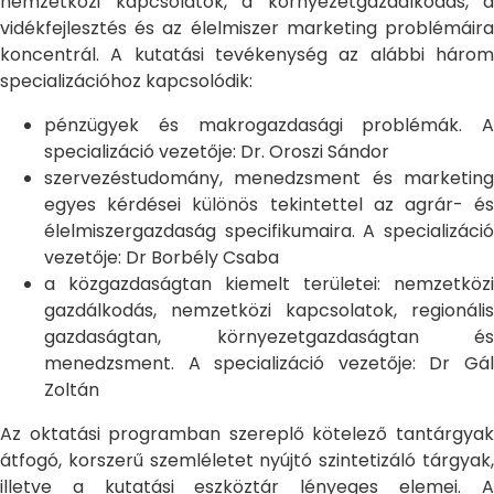
nemzetközi kapcsolatok, a környezetgazdálkodás, a
vidékfejlesztés és az élelmiszer marketing problémáira
koncentrál. A kutatási tevékenység az alábbi három
specializációhoz kapcsolódik:
pénzügyek és makrogazdasági problémák. A
specializáció vezetője: Dr. Oroszi Sándor
szervezéstudomány, menedzsment és marketing
egyes kérdései különös tekintettel az agrár- és
élelmiszergazdaság specifikumaira. A specializáció
vezetője: Dr Borbély Csaba
a közgazdaságtan kiemelt területei: nemzetközi
gazdálkodás, nemzetközi kapcsolatok, regionális
gazdaságtan, környezetgazdaságtan és
menedzsment. A specializáció vezetője: Dr Gál
Zoltán
Az oktatási programban szereplő kötelező tantárgyak
átfogó, korszerű szemléletet nyújtó szintetizáló tárgyak,
illetve a kutatási eszköztár lényeges elemei. A