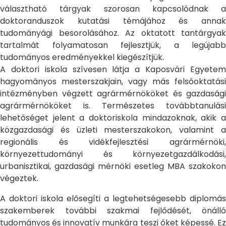
választható tárgyak szorosan kapcsolódnak a
doktoranduszok kutatási témájához és annak
tudományági besorolásához. Az oktatott tantárgyak
tartalmát folyamatosan fejlesztjük, a legújabb
tudományos eredményekkel kiegészítjük.
A doktori iskola szívesen látja a Kaposvári Egyetem
hagyományos mesterszakjain, vagy más felsőoktatási
intézményben végzett agrármérnököket és gazdasági
agrármérnököket is. Természetes továbbtanulási
lehetőséget jelent a doktoriskola mindazoknak, akik a
közgazdasági és üzleti mesterszakokon, valamint a
regionális és vidékfejlesztési agrármérnöki,
környezettudományi és környezetgazdálkodási,
urbanisztikai, gazdasági mérnöki esetleg MBA szakokon
végeztek.
A doktori iskola elősegíti a legtehetségesebb diplomás
szakemberek további szakmai fejlődését, önálló
tudományos és innovatív munkára teszi őket képessé. Ez