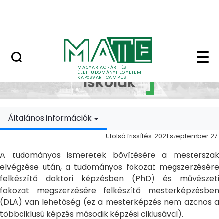
Ugrás a fő tartalomhoz
MATE Szabadegyetem
Doktori Iskolák - Ka
Doktori
MAGYAR AGRÁR- ÉS
ÉLETTUDOMÁNYI EGYETEM
Iskolák
KAPOSVÁRI CAMPUS
Általános információk
Utolsó frissítés: 2021 szeptember 27.
A tudományos ismeretek bővítésére a mesterszak
elvégzése után, a tudományos fokozat megszerzésére
felkészítő doktori képzésben (PhD) és művészeti
fokozat megszerzésére felkészítő mesterképzésben
(DLA) van lehetőség (ez a mesterképzés nem azonos a
többciklusú képzés második képzési ciklusával).