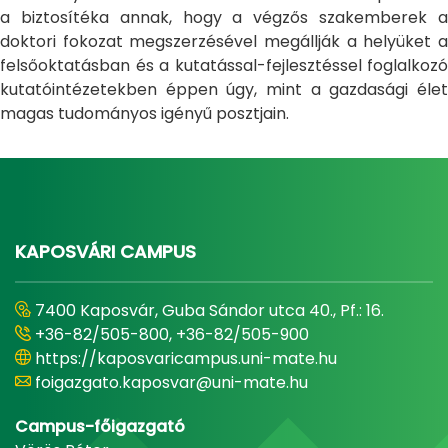
a biztosítéka annak, hogy a végzős szakemberek a
doktori fokozat megszerzésével megállják a helyüket a
felsőoktatásban és a kutatással-fejlesztéssel foglalkozó
kutatóintézetekben éppen úgy, mint a gazdasági élet
magas tudományos igényű posztjain.
KAPOSVÁRI CAMPUS
7400 Kaposvár, Guba Sándor utca 40., Pf.: 16.
+36-82/505-800, +36-82/505-900
https://kaposvaricampus.uni-mate.hu
foigazgato.kaposvar@uni-mate.hu
Campus-főigazgató