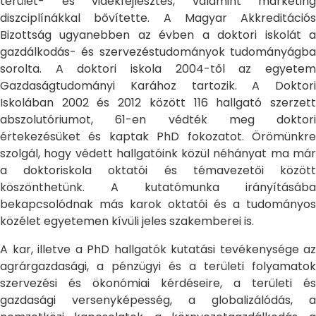
terület- és vidékfejlesztés, valamint marketing
diszciplínákkal bővítette. A Magyar Akkreditációs
Bizottság ugyanebben az évben a doktori iskolát a
gazdálkodás- és szervezéstudományok tudományágba
sorolta. A doktori iskola 2004-től az egyetem
Gazdaságtudományi Karához tartozik. A Doktori
Iskolában 2002 és 2012 között 116 hallgató szerzett
abszolutóriumot, 61-en védték meg doktori
értekezésüket és kaptak PhD fokozatot. Örömünkre
szolgál, hogy védett hallgatóink közül néhányat ma már
a doktoriskola oktatói és témavezetői között
köszönthetünk. A kutatómunka irányításába
bekapcsolódnak más karok oktatói és a tudományos
közélet egyetemen kívüli jeles szakemberei is.
A kar, illetve a PhD hallgatók kutatási tevékenysége az
agrárgazdasági, a pénzügyi és a területi folyamatok
szervezési és ökonómiai kérdéseire, a területi és
gazdasági versenyképesség, a globalizálódás, a