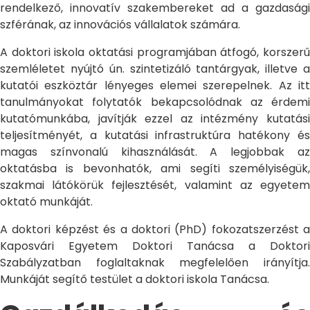
rendelkező, innovatív szakembereket ad a gazdasági
szférának, az innovációs vállalatok számára.
A doktori iskola oktatási programjában átfogó, korszerű
szemléletet nyújtó ún. szintetizáló tantárgyak, illetve a
kutatói eszköztár lényeges elemei szerepelnek. Az itt
tanulmányokat folytatók bekapcsolódnak az érdemi
kutatómunkába, javítják ezzel az intézmény kutatási
teljesítményét, a kutatási infrastruktúra hatékony és
magas színvonalú kihasználását. A legjobbak az
oktatásba is bevonhatók, ami segíti személyiségük,
szakmai látókörük fejlesztését, valamint az egyetem
oktató munkáját.
A doktori képzést és a doktori (PhD) fokozatszerzést a
Kaposvári Egyetem Doktori Tanácsa a Doktori
Szabályzatban foglaltaknak megfelelően irányítja.
Munkáját segítő testület a doktori iskola Tanácsa.