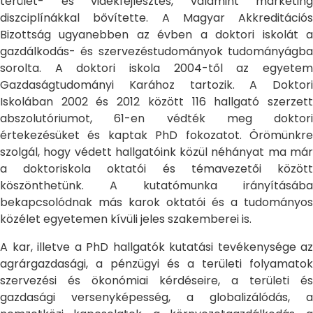
terület- és vidékfejlesztés, valamint marketing
diszciplínákkal bővítette. A Magyar Akkreditációs
Bizottság ugyanebben az évben a doktori iskolát a
gazdálkodás- és szervezéstudományok tudományágba
sorolta. A doktori iskola 2004-től az egyetem
Gazdaságtudományi Karához tartozik. A Doktori
Iskolában 2002 és 2012 között 116 hallgató szerzett
abszolutóriumot, 61-en védték meg doktori
értekezésüket és kaptak PhD fokozatot. Örömünkre
szolgál, hogy védett hallgatóink közül néhányat ma már
a doktoriskola oktatói és témavezetői között
köszönthetünk. A kutatómunka irányításába
bekapcsolódnak más karok oktatói és a tudományos
közélet egyetemen kívüli jeles szakemberei is.
A kar, illetve a PhD hallgatók kutatási tevékenysége az
agrárgazdasági, a pénzügyi és a területi folyamatok
szervezési és ökonómiai kérdéseire, a területi és
gazdasági versenyképesség, a globalizálódás, a