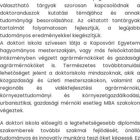
választható tárgyak szorosan kapcsolódnak a
doktoranduszok kutatási témájához és annak
tudományági besorolásához. Az oktatott tantárgyak
tartalmát folyamatosan fejlesztjük, a legújabb
tudományos eredményekkel kiegészítjük.
A doktori iskola szívesen látja a Kaposvári Egyetem
hagyományos mesterszakjain, vagy más felsőoktatási
intézményben végzett agrármérnököket és gazdasági
agrármérnököket is. Természetes továbbtanulási
lehetőséget jelent a doktoriskola mindazoknak, akik a
közgazdasági és üzleti mesterszakokon, valamint a
regionális és vidékfejlesztési agrármérnöki,
környezettudományi és környezetgazdálkodási,
urbanisztikai, gazdasági mérnöki esetleg MBA szakokon
végeztek.
A doktori iskola elősegíti a legtehetségesebb diplomás
szakemberek további szakmai fejlődését, önálló
tudományos és innovatív munkára teszi őket képessé. Ez