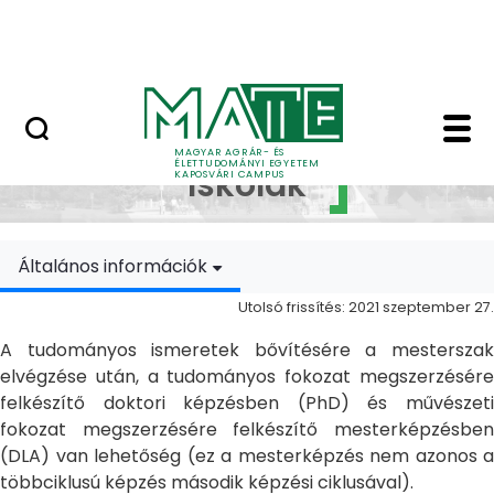
Ugrás a fő tartalomhoz
MATE Szabadegyetem
Doktori Iskolák - Ka
Doktori
MAGYAR AGRÁR- ÉS
ÉLETTUDOMÁNYI EGYETEM
Iskolák
KAPOSVÁRI CAMPUS
Általános információk
Utolsó frissítés: 2021 szeptember 27.
A tudományos ismeretek bővítésére a mesterszak
elvégzése után, a tudományos fokozat megszerzésére
felkészítő doktori képzésben (PhD) és művészeti
fokozat megszerzésére felkészítő mesterképzésben
(DLA) van lehetőség (ez a mesterképzés nem azonos a
többciklusú képzés második képzési ciklusával).