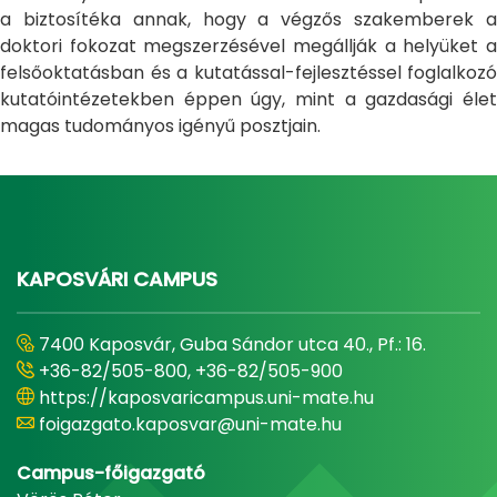
a biztosítéka annak, hogy a végzős szakemberek a
doktori fokozat megszerzésével megállják a helyüket a
felsőoktatásban és a kutatással-fejlesztéssel foglalkozó
kutatóintézetekben éppen úgy, mint a gazdasági élet
magas tudományos igényű posztjain.
KAPOSVÁRI CAMPUS
7400 Kaposvár, Guba Sándor utca 40., Pf.: 16.
+36-82/505-800, +36-82/505-900
https://kaposvaricampus.uni-mate.hu
foigazgato.kaposvar@uni-mate.hu
Campus-főigazgató