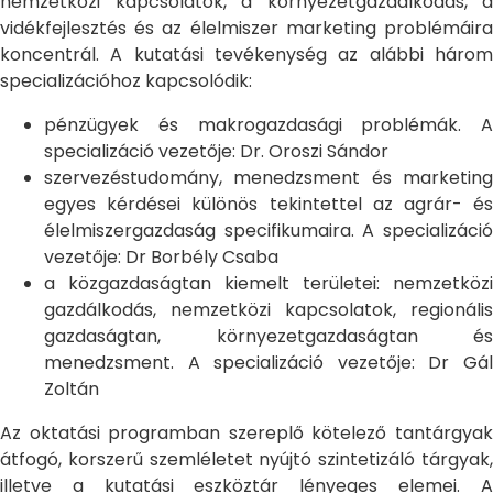
nemzetközi kapcsolatok, a környezetgazdálkodás, a
vidékfejlesztés és az élelmiszer marketing problémáira
koncentrál. A kutatási tevékenység az alábbi három
specializációhoz kapcsolódik:
pénzügyek és makrogazdasági problémák. A
specializáció vezetője: Dr. Oroszi Sándor
szervezéstudomány, menedzsment és marketing
egyes kérdései különös tekintettel az agrár- és
élelmiszergazdaság specifikumaira. A specializáció
vezetője: Dr Borbély Csaba
a közgazdaságtan kiemelt területei: nemzetközi
gazdálkodás, nemzetközi kapcsolatok, regionális
gazdaságtan, környezetgazdaságtan és
menedzsment. A specializáció vezetője: Dr Gál
Zoltán
Az oktatási programban szereplő kötelező tantárgyak
átfogó, korszerű szemléletet nyújtó szintetizáló tárgyak,
illetve a kutatási eszköztár lényeges elemei. A