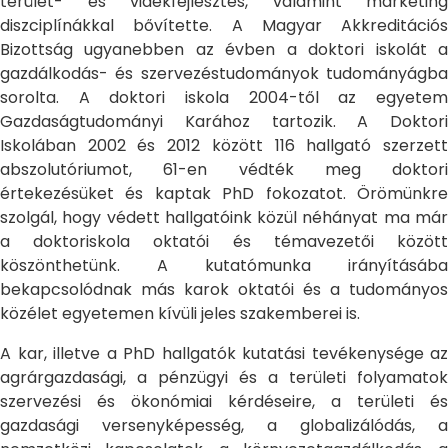
terület- és vidékfejlesztés, valamint marketing
diszciplínákkal bővítette. A Magyar Akkreditációs
Bizottság ugyanebben az évben a doktori iskolát a
gazdálkodás- és szervezéstudományok tudományágba
sorolta. A doktori iskola 2004-től az egyetem
Gazdaságtudományi Karához tartozik. A Doktori
Iskolában 2002 és 2012 között 116 hallgató szerzett
abszolutóriumot, 61-en védték meg doktori
értekezésüket és kaptak PhD fokozatot. Örömünkre
szolgál, hogy védett hallgatóink közül néhányat ma már
a doktoriskola oktatói és témavezetői között
köszönthetünk. A kutatómunka irányításába
bekapcsolódnak más karok oktatói és a tudományos
közélet egyetemen kívüli jeles szakemberei is.
A kar, illetve a PhD hallgatók kutatási tevékenysége az
agrárgazdasági, a pénzügyi és a területi folyamatok
szervezési és ökonómiai kérdéseire, a területi és
gazdasági versenyképesség, a globalizálódás, a