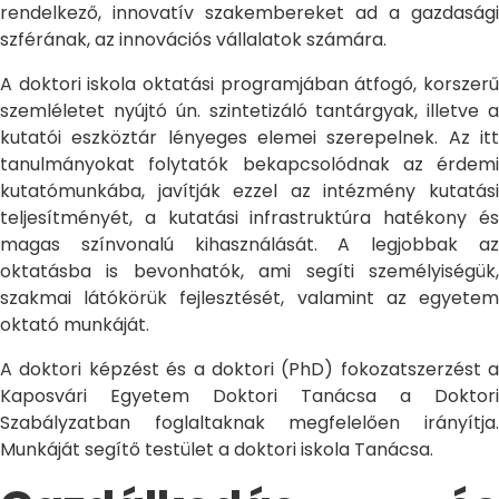
rendelkező, innovatív szakembereket ad a gazdasági
szférának, az innovációs vállalatok számára.
A doktori iskola oktatási programjában átfogó, korszerű
szemléletet nyújtó ún. szintetizáló tantárgyak, illetve a
kutatói eszköztár lényeges elemei szerepelnek. Az itt
tanulmányokat folytatók bekapcsolódnak az érdemi
kutatómunkába, javítják ezzel az intézmény kutatási
teljesítményét, a kutatási infrastruktúra hatékony és
magas színvonalú kihasználását. A legjobbak az
oktatásba is bevonhatók, ami segíti személyiségük,
szakmai látókörük fejlesztését, valamint az egyetem
oktató munkáját.
A doktori képzést és a doktori (PhD) fokozatszerzést a
Kaposvári Egyetem Doktori Tanácsa a Doktori
Szabályzatban foglaltaknak megfelelően irányítja.
Munkáját segítő testület a doktori iskola Tanácsa.