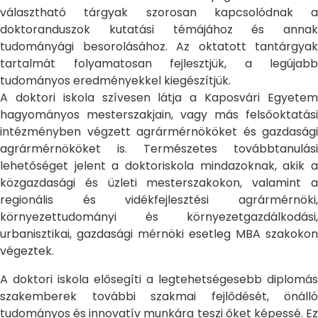
választható tárgyak szorosan kapcsolódnak a
doktoranduszok kutatási témájához és annak
tudományági besorolásához. Az oktatott tantárgyak
tartalmát folyamatosan fejlesztjük, a legújabb
tudományos eredményekkel kiegészítjük.
A doktori iskola szívesen látja a Kaposvári Egyetem
hagyományos mesterszakjain, vagy más felsőoktatási
intézményben végzett agrármérnököket és gazdasági
agrármérnököket is. Természetes továbbtanulási
lehetőséget jelent a doktoriskola mindazoknak, akik a
közgazdasági és üzleti mesterszakokon, valamint a
regionális és vidékfejlesztési agrármérnöki,
környezettudományi és környezetgazdálkodási,
urbanisztikai, gazdasági mérnöki esetleg MBA szakokon
végeztek.
A doktori iskola elősegíti a legtehetségesebb diplomás
szakemberek további szakmai fejlődését, önálló
tudományos és innovatív munkára teszi őket képessé. Ez