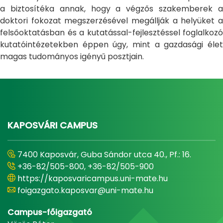
a biztosítéka annak, hogy a végzős szakemberek a
doktori fokozat megszerzésével megállják a helyüket a
felsőoktatásban és a kutatással-fejlesztéssel foglalkozó
kutatóintézetekben éppen úgy, mint a gazdasági élet
magas tudományos igényű posztjain.
KAPOSVÁRI CAMPUS
7400 Kaposvár, Guba Sándor utca 40., Pf.: 16.
+36-82/505-800, +36-82/505-900
https://kaposvaricampus.uni-mate.hu
foigazgato.kaposvar@uni-mate.hu
Campus-főigazgató