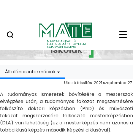
Ugrás a fő tartalomhoz
MATE Szabadegyetem
Doktori Iskolák - Ka
Doktori
MAGYAR AGRÁR- ÉS
ÉLETTUDOMÁNYI EGYETEM
Iskolák
KAPOSVÁRI CAMPUS
Általános információk
Utolsó frissítés: 2021 szeptember 27.
A tudományos ismeretek bővítésére a mesterszak
elvégzése után, a tudományos fokozat megszerzésére
felkészítő doktori képzésben (PhD) és művészeti
fokozat megszerzésére felkészítő mesterképzésben
(DLA) van lehetőség (ez a mesterképzés nem azonos a
többciklusú képzés második képzési ciklusával).