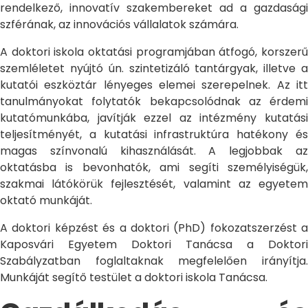
rendelkező, innovatív szakembereket ad a gazdasági
szférának, az innovációs vállalatok számára.
A doktori iskola oktatási programjában átfogó, korszerű
szemléletet nyújtó ún. szintetizáló tantárgyak, illetve a
kutatói eszköztár lényeges elemei szerepelnek. Az itt
tanulmányokat folytatók bekapcsolódnak az érdemi
kutatómunkába, javítják ezzel az intézmény kutatási
teljesítményét, a kutatási infrastruktúra hatékony és
magas színvonalú kihasználását. A legjobbak az
oktatásba is bevonhatók, ami segíti személyiségük,
szakmai látókörük fejlesztését, valamint az egyetem
oktató munkáját.
A doktori képzést és a doktori (PhD) fokozatszerzést a
Kaposvári Egyetem Doktori Tanácsa a Doktori
Szabályzatban foglaltaknak megfelelően irányítja.
Munkáját segítő testület a doktori iskola Tanácsa.