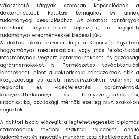
választható tárgyak szorosan kapcsolódnak a
doktoranduszok kutatási témájához és annak
tudományági besorolásához. Az oktatott tantárgyak
tartalmát folyamatosan fejlesztjük, a legújabb
tudományos eredményekkel kiegészítjük.
A doktori iskola szívesen látja a Kaposvári Egyetem
hagyományos mesterszakjain, vagy más felsőoktatási
intézményben végzett agrármérnököket és gazdasági
agrármérnököket is. Természetes továbbtanulási
lehetőséget jelent a doktoriskola mindazoknak, akik a
közgazdasági és üzleti mesterszakokon, valamint a
regionális és vidékfejlesztési agrármérnöki,
környezettudományi és környezetgazdálkodási,
urbanisztikai, gazdasági mérnöki esetleg MBA szakokon
végeztek.
A doktori iskola elősegíti a legtehetségesebb diplomás
szakemberek további szakmai fejlődését, önálló
tudományos és innovatív munkára teszi őket képessé. Ez