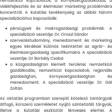
nemzetközi kapcsolatok, a környezetgazdálkodás, a
vidékfejlesztés és az élelmiszer marketing problémáira
koncentrál. A kutatási tevékenység az alábbi három
specializációhoz kapcsolódik:
pénzügyek és makrogazdasági problémák. A
specializáció vezetője: Dr. Oroszi Sándor
szervezéstudomány, menedzsment és marketing
egyes kérdései különös tekintettel az agrár- és
élelmiszergazdaság specifikumaira. A specializáció
vezetője: Dr Borbély Csaba
a közgazdaságtan kiemelt területei: nemzetközi
gazdálkodás, nemzetközi kapcsolatok, regionális
gazdaságtan, környezetgazdaságtan és
menedzsment. A specializáció vezetője: Dr Gál
Zoltán
Az oktatási programban szereplő kötelező tantárgyak
átfogó, korszerű szemléletet nyújtó szintetizáló tárgyak,
illetve a kutatási eszköztár lényeges elemei. A