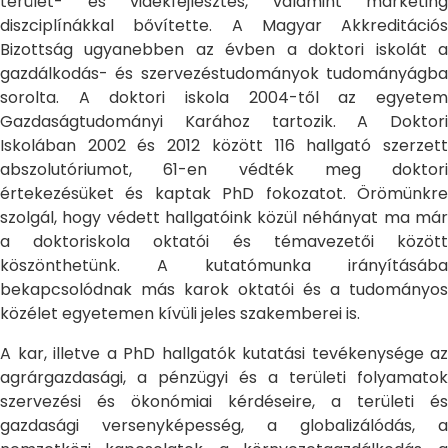
terület- és vidékfejlesztés, valamint marketing
diszciplínákkal bővítette. A Magyar Akkreditációs
Bizottság ugyanebben az évben a doktori iskolát a
gazdálkodás- és szervezéstudományok tudományágba
sorolta. A doktori iskola 2004-től az egyetem
Gazdaságtudományi Karához tartozik. A Doktori
Iskolában 2002 és 2012 között 116 hallgató szerzett
abszolutóriumot, 61-en védték meg doktori
értekezésüket és kaptak PhD fokozatot. Örömünkre
szolgál, hogy védett hallgatóink közül néhányat ma már
a doktoriskola oktatói és témavezetői között
köszönthetünk. A kutatómunka irányításába
bekapcsolódnak más karok oktatói és a tudományos
közélet egyetemen kívüli jeles szakemberei is.
A kar, illetve a PhD hallgatók kutatási tevékenysége az
agrárgazdasági, a pénzügyi és a területi folyamatok
szervezési és ökonómiai kérdéseire, a területi és
gazdasági versenyképesség, a globalizálódás, a