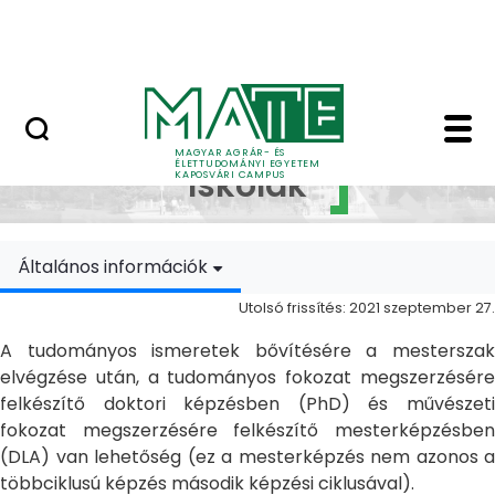
Ugrás a fő tartalomhoz
MATE Szabadegyetem
Doktori Iskolák - Ka
Doktori
MAGYAR AGRÁR- ÉS
ÉLETTUDOMÁNYI EGYETEM
Iskolák
KAPOSVÁRI CAMPUS
Általános információk
Utolsó frissítés: 2021 szeptember 27.
A tudományos ismeretek bővítésére a mesterszak
elvégzése után, a tudományos fokozat megszerzésére
felkészítő doktori képzésben (PhD) és művészeti
fokozat megszerzésére felkészítő mesterképzésben
(DLA) van lehetőség (ez a mesterképzés nem azonos a
többciklusú képzés második képzési ciklusával).