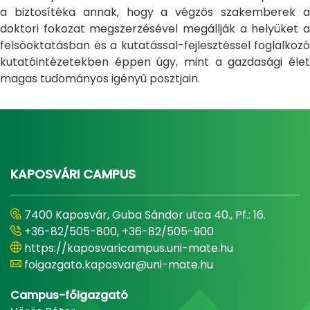
a biztosítéka annak, hogy a végzős szakemberek a
doktori fokozat megszerzésével megállják a helyüket a
felsőoktatásban és a kutatással-fejlesztéssel foglalkozó
kutatóintézetekben éppen úgy, mint a gazdasági élet
magas tudományos igényű posztjain.
KAPOSVÁRI CAMPUS
7400 Kaposvár, Guba Sándor utca 40., Pf.: 16.
+36-82/505-800, +36-82/505-900
https://kaposvaricampus.uni-mate.hu
foigazgato.kaposvar@uni-mate.hu
Campus-főigazgató