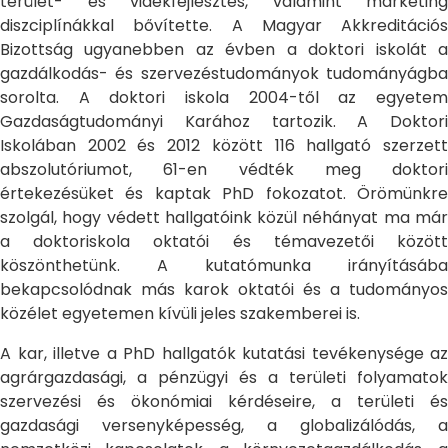
terület- és vidékfejlesztés, valamint marketing
diszciplínákkal bővítette. A Magyar Akkreditációs
Bizottság ugyanebben az évben a doktori iskolát a
gazdálkodás- és szervezéstudományok tudományágba
sorolta. A doktori iskola 2004-től az egyetem
Gazdaságtudományi Karához tartozik. A Doktori
Iskolában 2002 és 2012 között 116 hallgató szerzett
abszolutóriumot, 61-en védték meg doktori
értekezésüket és kaptak PhD fokozatot. Örömünkre
szolgál, hogy védett hallgatóink közül néhányat ma már
a doktoriskola oktatói és témavezetői között
köszönthetünk. A kutatómunka irányításába
bekapcsolódnak más karok oktatói és a tudományos
közélet egyetemen kívüli jeles szakemberei is.
A kar, illetve a PhD hallgatók kutatási tevékenysége az
agrárgazdasági, a pénzügyi és a területi folyamatok
szervezési és ökonómiai kérdéseire, a területi és
gazdasági versenyképesség, a globalizálódás, a