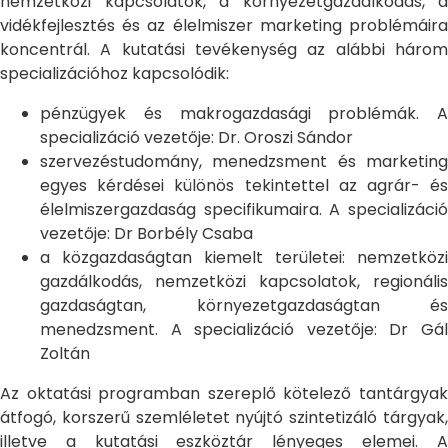
nemzetközi kapcsolatok, a környezetgazdálkodás, a
vidékfejlesztés és az élelmiszer marketing problémáira
koncentrál. A kutatási tevékenység az alábbi három
specializációhoz kapcsolódik:
pénzügyek és makrogazdasági problémák. A
specializáció vezetője: Dr. Oroszi Sándor
szervezéstudomány, menedzsment és marketing
egyes kérdései különös tekintettel az agrár- és
élelmiszergazdaság specifikumaira. A specializáció
vezetője: Dr Borbély Csaba
a közgazdaságtan kiemelt területei: nemzetközi
gazdálkodás, nemzetközi kapcsolatok, regionális
gazdaságtan, környezetgazdaságtan és
menedzsment. A specializáció vezetője: Dr Gál
Zoltán
Az oktatási programban szereplő kötelező tantárgyak
átfogó, korszerű szemléletet nyújtó szintetizáló tárgyak,
illetve a kutatási eszköztár lényeges elemei. A