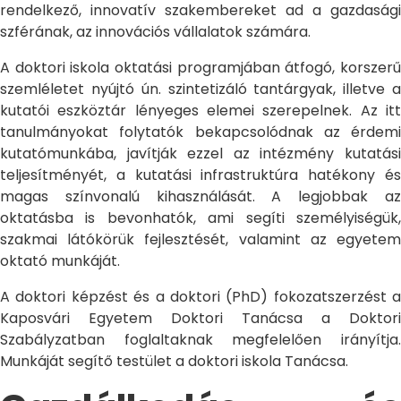
rendelkező, innovatív szakembereket ad a gazdasági
szférának, az innovációs vállalatok számára.
A doktori iskola oktatási programjában átfogó, korszerű
szemléletet nyújtó ún. szintetizáló tantárgyak, illetve a
kutatói eszköztár lényeges elemei szerepelnek. Az itt
tanulmányokat folytatók bekapcsolódnak az érdemi
kutatómunkába, javítják ezzel az intézmény kutatási
teljesítményét, a kutatási infrastruktúra hatékony és
magas színvonalú kihasználását. A legjobbak az
oktatásba is bevonhatók, ami segíti személyiségük,
szakmai látókörük fejlesztését, valamint az egyetem
oktató munkáját.
A doktori képzést és a doktori (PhD) fokozatszerzést a
Kaposvári Egyetem Doktori Tanácsa a Doktori
Szabályzatban foglaltaknak megfelelően irányítja.
Munkáját segítő testület a doktori iskola Tanácsa.