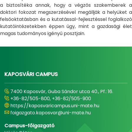
a biztosítéka annak, hogy a végzős szakemberek a
doktori fokozat megszerzésével megállják a helyüket a
felsőoktatásban és a kutatással-fejlesztéssel foglalkozó
kutatóintézetekben éppen úgy, mint a gazdasági élet
magas tudományos igényű posztjain.
KAPOSVÁRI CAMPUS
7400 Kaposvár, Guba Sándor utca 40., Pf.: 16.
+36-82/505-800, +36-82/505-900
https://kaposvaricampus.uni-mate.hu
foigazgato.kaposvar@uni-mate.hu
Campus-főigazgató