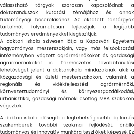
választható tárgyak szorosan kapcsolódnak a
doktoranduszok kutatási témájához és annak
tudományági besorolásához. Az oktatott tantárgyak
tartalmát folyamatosan fejlesztjük, a legújabb
tudományos eredményekkel kiegészítjük.
A doktori iskola szívesen látja a Kaposvári Egyetem
hagyományos mesterszakjain, vagy más felsőoktatási
intézményben végzett agrármérnököket és gazdasági
agrármérnököket is. Természetes továbbtanulási
lehetőséget jelent a doktoriskola mindazoknak, akik a
közgazdasági és üzleti mesterszakokon, valamint a
regionális és vidékfejlesztési agrármérnöki,
környezettudományi és környezetgazdálkodási,
urbanisztikai, gazdasági mérnöki esetleg MBA szakokon
végeztek.
A doktori iskola elősegíti a legtehetségesebb diplomás
szakemberek további szakmai fejlődését, önálló
tudományos és innovatív munkára teszi őket képessé. Ez