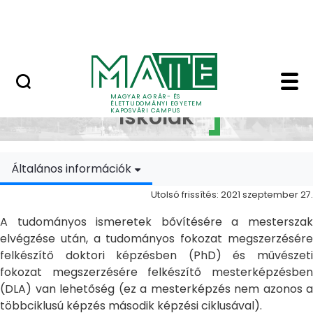
Ugrás a fő tartalomhoz
MATE Szabadegyetem
Doktori Iskolák - Ka
Doktori
MAGYAR AGRÁR- ÉS
ÉLETTUDOMÁNYI EGYETEM
Iskolák
KAPOSVÁRI CAMPUS
Általános információk
Utolsó frissítés: 2021 szeptember 27.
A tudományos ismeretek bővítésére a mesterszak
elvégzése után, a tudományos fokozat megszerzésére
felkészítő doktori képzésben (PhD) és művészeti
fokozat megszerzésére felkészítő mesterképzésben
(DLA) van lehetőség (ez a mesterképzés nem azonos a
többciklusú képzés második képzési ciklusával).