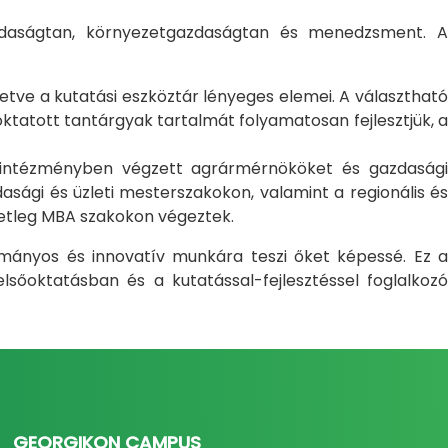
gazdaságtan, környezetgazdaságtan és menedzsment. A
letve a kutatási eszköztár lényeges elemei. A választható
atott tantárgyak tartalmát folyamatosan fejlesztjük, a
i intézményben végzett agrármérnököket és gazdasági
sági és üzleti mesterszakokon, valamint a regionális és
setleg MBA szakokon végeztek.
ományos és innovatív munkára teszi őket képessé. Ez a
sőoktatásban és a kutatással-fejlesztéssel foglalkozó
GEORGIKON CAMPUS