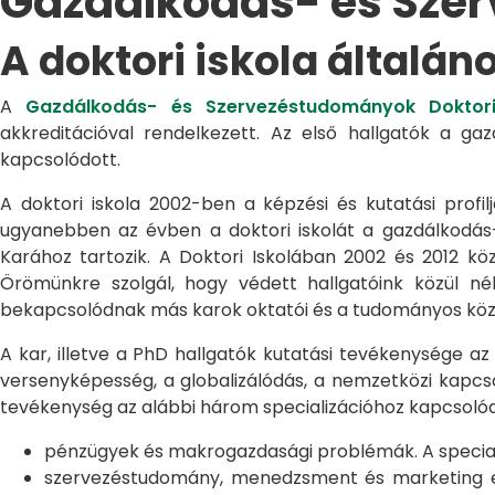
Gazdálkodás- és Sze
A doktori iskola általán
A
Gazdálkodás- és Szervezéstudományok Doktori
akkreditációval rendelkezett. Az első hallgatók a g
kapcsolódott.
A doktori iskola 2002-ben a képzési és kutatási profilj
ugyanebben az évben a doktori iskolát a gazdálkodá
Karához tartozik. A Doktori Iskolában 2002 és 2012 kö
Örömünkre szolgál, hogy védett hallgatóink közül n
bekapcsolódnak más karok oktatói és a tudományos közél
A kar, illetve a PhD hallgatók kutatási tevékenysége az
versenyképesség, a globalizálódás, a nemzetközi kapcso
tevékenység az alábbi három specializációhoz kapcsolód
pénzügyek és makrogazdasági problémák. A speciali
szervezéstudomány, menedzsment és marketing egye