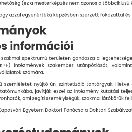
hetőség (ez a mesterképzés nem azonos a többciklusú ké
vagy azzal egyenértékű képzésben szerzett fokozattal és
dományok
os információi
 szakmai spektrumú területen gondozza a legtehetségese
 K+F) intézmények szakember utánpótlását, valamint
vállalatok számára.
 szemléletet nyújtó ún. szintetizáló tantárgyak, illetve
tómunkába, javítják ezzel az intézmény kutatási telje
vonhatók, ami segíti személyiségük, szakmai látókörük fe
 Kaposvári Egyetem Doktori Tanácsa a Doktori Szabályzat