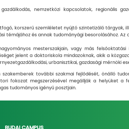
i gazdálkodás, nemzetközi kapcsolatok, regionális 
gó, korszerű szemléletet nyújtó szintetizáló tárgyak, il
i témájához és annak tudományági besorolásához. Az okt
m hagyományos mesterszakjain, vagy más felsőoktatás
éget jelent a doktoriskola mindazoknak, akik a közgazda
rnyezetgazdálkodási, urbanisztikai, gazdasági mérnöki e
ás szakemberek további szakmai fejlődését, önálló tud
ri fokozat megszerzésével megállják a helyüket a fel
gas tudományos igényű posztjain.
BUDAI CAMPUS