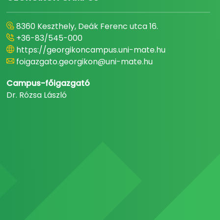
8360 Keszthely, Deák Ferenc utca 16.
+36-83/545-000
https://georgikoncampus.uni-mate.hu
foigazgato.georgikon@uni-mate.hu
Campus-főigazgató
Dr. Rózsa László