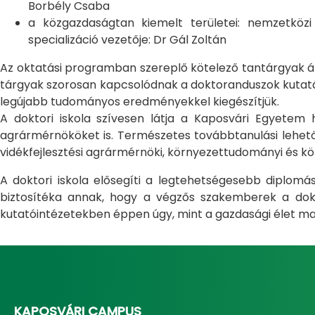
Borbély Csaba
a közgazdaságtan kiemelt területei: nemzetköz
specializáció vezetője: Dr Gál Zoltán
Az oktatási programban szereplő kötelező tantárgyak átfo
tárgyak szorosan kapcsolódnak a doktoranduszok kutatás
legújabb tudományos eredményekkel kiegészítjük.
A doktori iskola szívesen látja a Kaposvári Egyete
agrármérnököket is. Természetes továbbtanulási lehetős
vidékfejlesztési agrármérnöki, környezettudományi és kö
A doktori iskola elősegíti a legtehetségesebb diplom
biztosítéka annak, hogy a végzős szakemberek a dokto
kutatóintézetekben éppen úgy, mint a gazdasági élet ma
KAPOSVÁRI CAMPUS