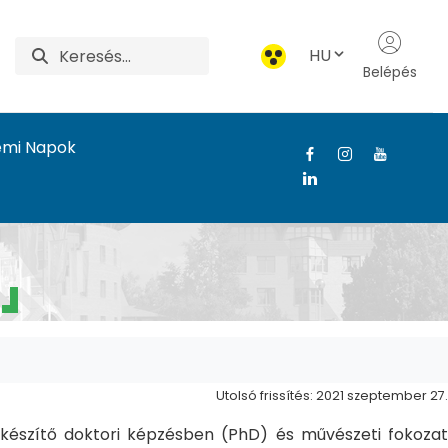
HU
Belépés
emi Napok
Utolsó frissítés: 2021 szeptember 27.
észítő doktori képzésben (PhD) és művészeti fokozat