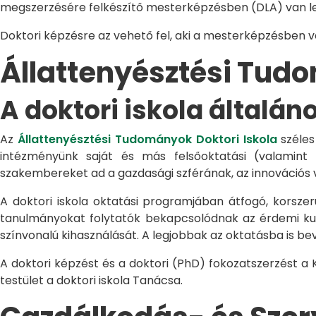
megszerzésére felkészítő mesterképzésben (DLA) van le
Doktori képzésre az vehető fel, aki a mesterképzésben 
Állattenyésztési Tu
A doktori iskola általán
Az
Állattenyésztési Tudományok Doktori Iskola
széles
intézményünk saját és más felsőoktatási (valamint
szakembereket ad a gazdasági szférának, az innovációs 
A doktori iskola oktatási programjában átfogó, korszerű
tanulmányokat folytatók bekapcsolódnak az érdemi kuta
színvonalú kihasználását. A legjobbak az oktatásba is be
A doktori képzést és a doktori (PhD) fokozatszerzést a
testület a doktori iskola Tanácsa.