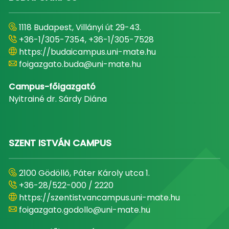
1118 Budapest, Villányi út 29-43.
+36-1/305-7354, +36-1/305-7528
https://budaicampus.uni-mate.hu
foigazgato.buda@uni-mate.hu
Campus-főigazgató
Nyitrainé dr. Sárdy Diána
SZENT ISTVÁN CAMPUS
2100 Gödöllő, Páter Károly utca 1.
+36-28/522-000 / 2220
https://szentistvancampus.uni-mate.hu
foigazgato.godollo@uni-mate.hu