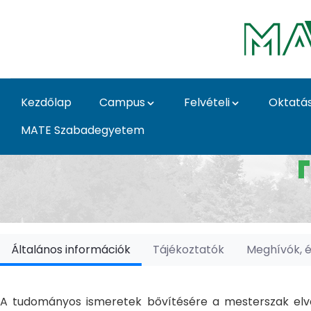
Ugrás a fő tartalomhoz
Kezdőlap
Campus
Felvételi
Oktatá
MATE Szabadegyetem
Doktori Iskolák - Ka
Általános információk
Tájékoztatók
Meghívók, 
A tudományos ismeretek bővítésére a mesterszak elvé