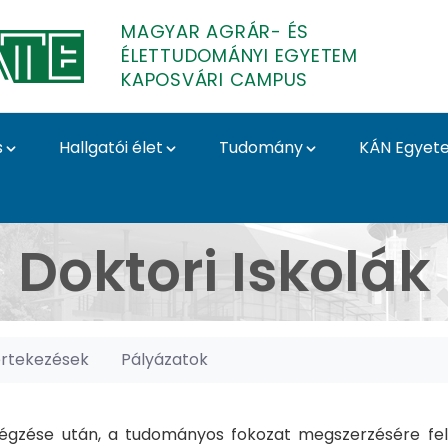
MAGYAR AGRÁR- ÉS
ÉLETTUDOMÁNYI EGYETEM
KAPOSVÁRI CAMPUS
s
Hallgatói élet
Tudomány
KÁN Egyet
posvári Campus
Doktori Iskolák
értekezések
Pályázatok
gzése után, a tudományos fokozat megszerzésére felk