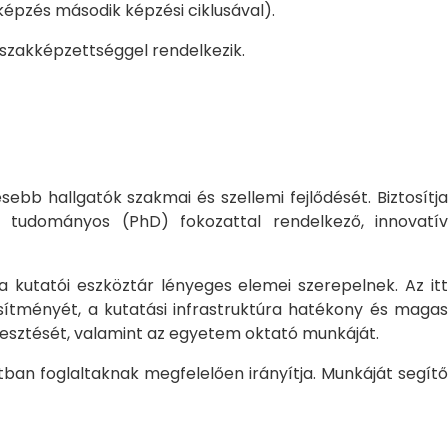
pzés második képzési ciklusával).
 szakképzettséggel rendelkezik.
bb hallgatók szakmai és szellemi fejlődését. Biztosítj
 tudományos (PhD) fokozattal rendelkező, innovatív
 a kutatói eszköztár lényeges elemei szerepelnek. Az itt
sítményét, a kutatási infrastruktúra hatékony és magas
jlesztését, valamint az egyetem oktató munkáját.
ban foglaltaknak megfelelően irányítja. Munkáját segítő