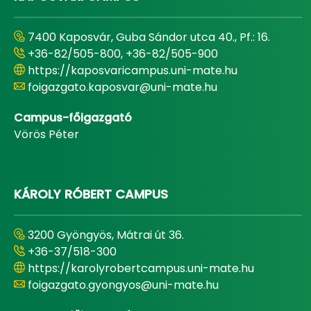
7400 Kaposvár, Guba Sándor utca 40., Pf.: 16.
+36-82/505-800, +36-82/505-900
https://kaposvaricampus.uni-mate.hu
foigazgato.kaposvar@uni-mate.hu
Campus-főigazgató
Vörös Péter
KÁROLY RÓBERT CAMPUS
3200 Gyöngyös, Mátrai út 36.
+36-37/518-300
https://karolyrobertcampus.uni-mate.hu
foigazgato.gyongyos@uni-mate.hu