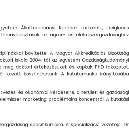
yetem Állattudományi Karához tartozott, ideiglene
a témaválasztásuk az agrár- és élelmiszergazdasághoz
ciplínákkal bővítette. A Magyar Akkreditációs Bizottság
oktori iskola 2004-től az egyetem Gazdaságtudományi
ték meg doktori értekezésüket és kaptak PhD fokozatot.
ői között köszönthetünk. A kutatómunka irányításába
rvezési és ökonómiai kérdéseire, a területi és gazdasági
élelmiszer marketing problémáira koncentrál. A kutatási
rgazdaság specifikumaira. A specializáció vezetője: Dr