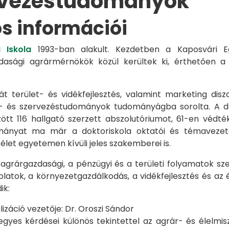
rvezéstudományok
os információi
 Iskola
1993-ban alakult. Kezdetben a Kaposvári Eg
azdasági agrármérnökök közül kerültek ki, érthetően 
át terület- és vidékfejlesztés, valamint marketing disz
s- és szervezéstudományok tudományágba sorolta. A d
zött 116 hallgató szerzett abszolutóriumot, 61-en véd
éhányat ma már a doktoriskola oktatói és témavezet
et egyetemen kívüli jeles szakemberei is.
 agrárgazdasági, a pénzügyi és a területi folyamatok sze
latok, a környezetgazdálkodás, a vidékfejlesztés és az 
ik:
záció vezetője: Dr. Oroszi Sándor
s kérdései különös tekintettel az agrár- és élelmisze