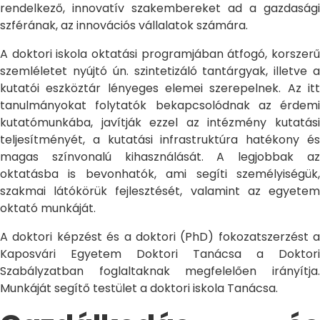
rendelkező, innovatív szakembereket ad a gazdasági
szférának, az innovációs vállalatok számára.
A doktori iskola oktatási programjában átfogó, korszerű
szemléletet nyújtó ún. szintetizáló tantárgyak, illetve a
kutatói eszköztár lényeges elemei szerepelnek. Az itt
tanulmányokat folytatók bekapcsolódnak az érdemi
kutatómunkába, javítják ezzel az intézmény kutatási
teljesítményét, a kutatási infrastruktúra hatékony és
magas színvonalú kihasználását. A legjobbak az
oktatásba is bevonhatók, ami segíti személyiségük,
szakmai látókörük fejlesztését, valamint az egyetem
oktató munkáját.
A doktori képzést és a doktori (PhD) fokozatszerzést a
Kaposvári Egyetem Doktori Tanácsa a Doktori
Szabályzatban foglaltaknak megfelelően irányítja.
Munkáját segítő testület a doktori iskola Tanácsa.