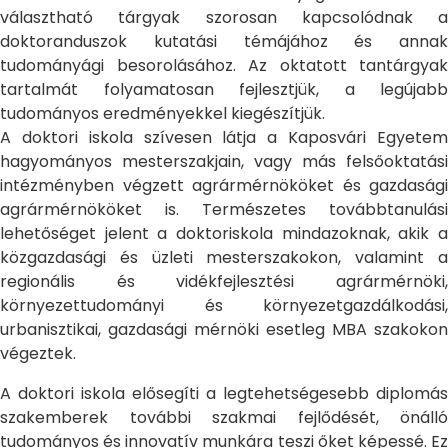
választható tárgyak szorosan kapcsolódnak a
doktoranduszok kutatási témájához és annak
tudományági besorolásához. Az oktatott tantárgyak
tartalmát folyamatosan fejlesztjük, a legújabb
tudományos eredményekkel kiegészítjük.
A doktori iskola szívesen látja a Kaposvári Egyetem
hagyományos mesterszakjain, vagy más felsőoktatási
intézményben végzett agrármérnököket és gazdasági
agrármérnököket is. Természetes továbbtanulási
lehetőséget jelent a doktoriskola mindazoknak, akik a
közgazdasági és üzleti mesterszakokon, valamint a
regionális és vidékfejlesztési agrármérnöki,
környezettudományi és környezetgazdálkodási,
urbanisztikai, gazdasági mérnöki esetleg MBA szakokon
végeztek.
A doktori iskola elősegíti a legtehetségesebb diplomás
szakemberek további szakmai fejlődését, önálló
tudományos és innovatív munkára teszi őket képessé. Ez