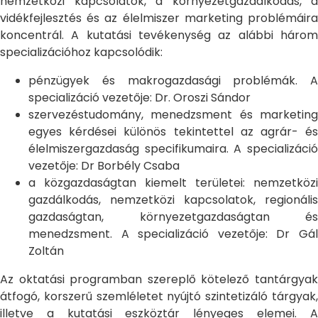
nemzetközi kapcsolatok, a környezetgazdálkodás, a
vidékfejlesztés és az élelmiszer marketing problémáira
koncentrál. A kutatási tevékenység az alábbi három
specializációhoz kapcsolódik:
pénzügyek és makrogazdasági problémák. A
specializáció vezetője: Dr. Oroszi Sándor
szervezéstudomány, menedzsment és marketing
egyes kérdései különös tekintettel az agrár- és
élelmiszergazdaság specifikumaira. A specializáció
vezetője: Dr Borbély Csaba
a közgazdaságtan kiemelt területei: nemzetközi
gazdálkodás, nemzetközi kapcsolatok, regionális
gazdaságtan, környezetgazdaságtan és
menedzsment. A specializáció vezetője: Dr Gál
Zoltán
Az oktatási programban szereplő kötelező tantárgyak
átfogó, korszerű szemléletet nyújtó szintetizáló tárgyak,
illetve a kutatási eszköztár lényeges elemei. A