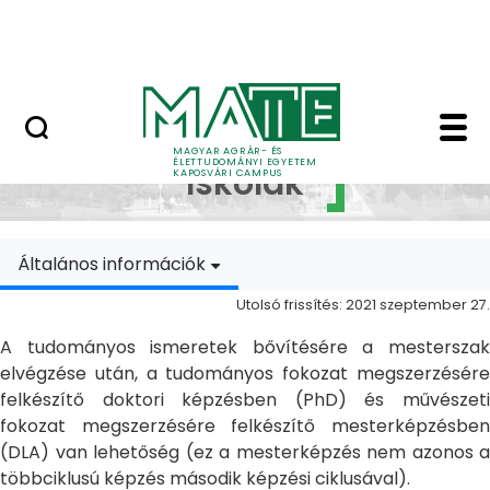
Ugrás a fő tartalomhoz
MATE Szabadegyetem
Doktori Iskolák - Ka
Doktori
MAGYAR AGRÁR- ÉS
ÉLETTUDOMÁNYI EGYETEM
Iskolák
KAPOSVÁRI CAMPUS
Általános információk
Utolsó frissítés: 2021 szeptember 27.
A tudományos ismeretek bővítésére a mesterszak
elvégzése után, a tudományos fokozat megszerzésére
felkészítő doktori képzésben (PhD) és művészeti
fokozat megszerzésére felkészítő mesterképzésben
(DLA) van lehetőség (ez a mesterképzés nem azonos a
többciklusú képzés második képzési ciklusával).