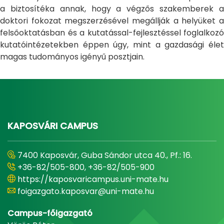
a biztosítéka annak, hogy a végzős szakemberek a
doktori fokozat megszerzésével megállják a helyüket a
felsőoktatásban és a kutatással-fejlesztéssel foglalkozó
kutatóintézetekben éppen úgy, mint a gazdasági élet
magas tudományos igényű posztjain.
KAPOSVÁRI CAMPUS
7400 Kaposvár, Guba Sándor utca 40., Pf.: 16.
+36-82/505-800, +36-82/505-900
https://kaposvaricampus.uni-mate.hu
foigazgato.kaposvar@uni-mate.hu
Campus-főigazgató