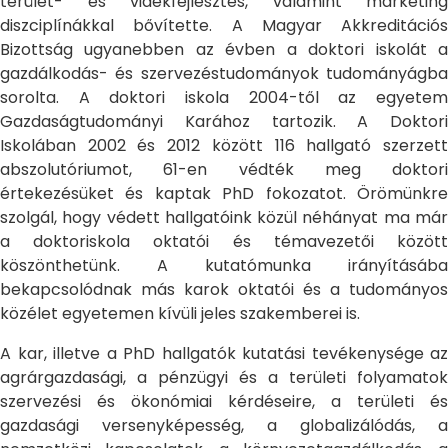
terület- és vidékfejlesztés, valamint marketing
diszciplínákkal bővítette. A Magyar Akkreditációs
Bizottság ugyanebben az évben a doktori iskolát a
gazdálkodás- és szervezéstudományok tudományágba
sorolta. A doktori iskola 2004-től az egyetem
Gazdaságtudományi Karához tartozik. A Doktori
Iskolában 2002 és 2012 között 116 hallgató szerzett
abszolutóriumot, 61-en védték meg doktori
értekezésüket és kaptak PhD fokozatot. Örömünkre
szolgál, hogy védett hallgatóink közül néhányat ma már
a doktoriskola oktatói és témavezetői között
köszönthetünk. A kutatómunka irányításába
bekapcsolódnak más karok oktatói és a tudományos
közélet egyetemen kívüli jeles szakemberei is.
A kar, illetve a PhD hallgatók kutatási tevékenysége az
agrárgazdasági, a pénzügyi és a területi folyamatok
szervezési és ökonómiai kérdéseire, a területi és
gazdasági versenyképesség, a globalizálódás, a