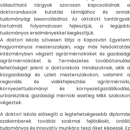
választható tárgyak szorosan kapcsolódnak a
doktoranduszok kutatási témájához és annak
tudományági besorolásához. Az oktatott tantárgyak
tartalmát folyamatosan fejlesztjük, a legújabb
tudományos eredményekkel kiegészítjük.
A doktori iskola szívesen látja a Kaposvári Egyetem
hagyományos mesterszakjain, vagy más felsőoktatási
intézményben végzett agrármérnököket és gazdasági
agrármérnököket is. Természetes továbbtanulási
lehetőséget jelent a doktoriskola mindazoknak, akik a
közgazdasági és üzleti mesterszakokon, valamint a
regionális és vidékfejlesztési agrármérnöki,
környezettudományi és környezetgazdálkodási,
urbanisztikai, gazdasági mérnöki esetleg MBA szakokon
végeztek.
A doktori iskola elősegíti a legtehetségesebb diplomás
szakemberek további szakmai fejlődését, önálló
tudományos és innovatív munkára teszi őket képessé. Ez