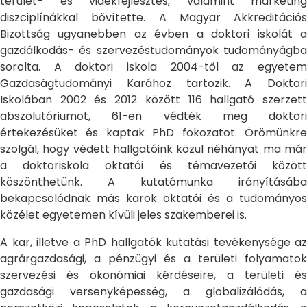
terület- és vidékfejlesztés, valamint marketing
diszciplínákkal bővítette. A Magyar Akkreditációs
Bizottság ugyanebben az évben a doktori iskolát a
gazdálkodás- és szervezéstudományok tudományágba
sorolta. A doktori iskola 2004-től az egyetem
Gazdaságtudományi Karához tartozik. A Doktori
Iskolában 2002 és 2012 között 116 hallgató szerzett
abszolutóriumot, 61-en védték meg doktori
értekezésüket és kaptak PhD fokozatot. Örömünkre
szolgál, hogy védett hallgatóink közül néhányat ma már
a doktoriskola oktatói és témavezetői között
köszönthetünk. A kutatómunka irányításába
bekapcsolódnak más karok oktatói és a tudományos
közélet egyetemen kívüli jeles szakemberei is.
A kar, illetve a PhD hallgatók kutatási tevékenysége az
agrárgazdasági, a pénzügyi és a területi folyamatok
szervezési és ökonómiai kérdéseire, a területi és
gazdasági versenyképesség, a globalizálódás, a