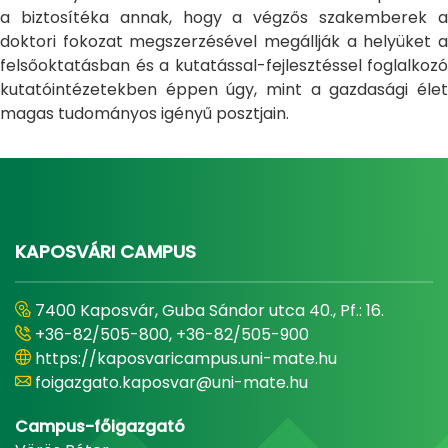
a biztosítéka annak, hogy a végzős szakemberek a
doktori fokozat megszerzésével megállják a helyüket a
felsőoktatásban és a kutatással-fejlesztéssel foglalkozó
kutatóintézetekben éppen úgy, mint a gazdasági élet
magas tudományos igényű posztjain.
KAPOSVÁRI CAMPUS
7400 Kaposvár, Guba Sándor utca 40., Pf.: 16.
+36-82/505-800, +36-82/505-900
https://kaposvaricampus.uni-mate.hu
foigazgato.kaposvar@uni-mate.hu
Campus-főigazgató