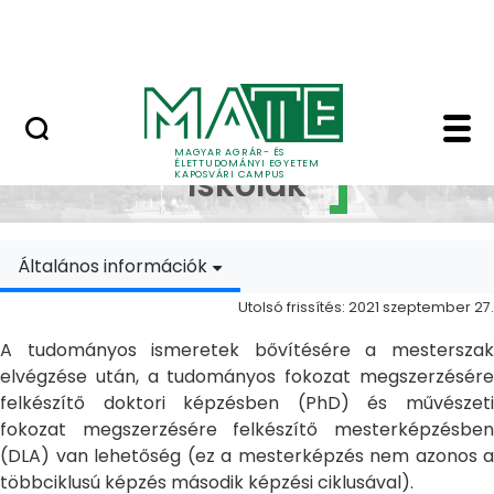
Ugrás a fő tartalomhoz
MATE Szabadegyetem
Doktori Iskolák - Ka
Doktori
MAGYAR AGRÁR- ÉS
ÉLETTUDOMÁNYI EGYETEM
Iskolák
KAPOSVÁRI CAMPUS
Általános információk
Utolsó frissítés: 2021 szeptember 27.
A tudományos ismeretek bővítésére a mesterszak
elvégzése után, a tudományos fokozat megszerzésére
felkészítő doktori képzésben (PhD) és művészeti
fokozat megszerzésére felkészítő mesterképzésben
(DLA) van lehetőség (ez a mesterképzés nem azonos a
többciklusú képzés második képzési ciklusával).