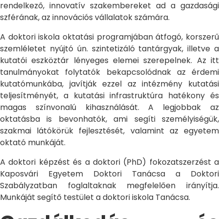
rendelkező, innovatív szakembereket ad a gazdasági
szférának, az innovációs vállalatok számára.
A doktori iskola oktatási programjában átfogó, korszerű
szemléletet nyújtó ún. szintetizáló tantárgyak, illetve a
kutatói eszköztár lényeges elemei szerepelnek. Az itt
tanulmányokat folytatók bekapcsolódnak az érdemi
kutatómunkába, javítják ezzel az intézmény kutatási
teljesítményét, a kutatási infrastruktúra hatékony és
magas színvonalú kihasználását. A legjobbak az
oktatásba is bevonhatók, ami segíti személyiségük,
szakmai látókörük fejlesztését, valamint az egyetem
oktató munkáját.
A doktori képzést és a doktori (PhD) fokozatszerzést a
Kaposvári Egyetem Doktori Tanácsa a Doktori
Szabályzatban foglaltaknak megfelelően irányítja.
Munkáját segítő testület a doktori iskola Tanácsa.