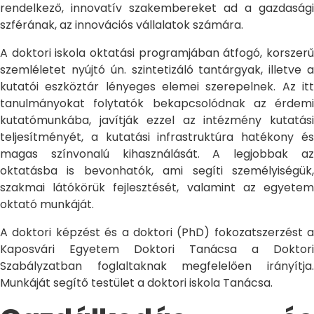
rendelkező, innovatív szakembereket ad a gazdasági
szférának, az innovációs vállalatok számára.
A doktori iskola oktatási programjában átfogó, korszerű
szemléletet nyújtó ún. szintetizáló tantárgyak, illetve a
kutatói eszköztár lényeges elemei szerepelnek. Az itt
tanulmányokat folytatók bekapcsolódnak az érdemi
kutatómunkába, javítják ezzel az intézmény kutatási
teljesítményét, a kutatási infrastruktúra hatékony és
magas színvonalú kihasználását. A legjobbak az
oktatásba is bevonhatók, ami segíti személyiségük,
szakmai látókörük fejlesztését, valamint az egyetem
oktató munkáját.
A doktori képzést és a doktori (PhD) fokozatszerzést a
Kaposvári Egyetem Doktori Tanácsa a Doktori
Szabályzatban foglaltaknak megfelelően irányítja.
Munkáját segítő testület a doktori iskola Tanácsa.