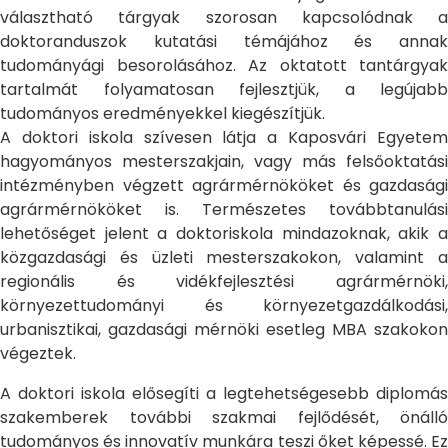
választható tárgyak szorosan kapcsolódnak a
doktoranduszok kutatási témájához és annak
tudományági besorolásához. Az oktatott tantárgyak
tartalmát folyamatosan fejlesztjük, a legújabb
tudományos eredményekkel kiegészítjük.
A doktori iskola szívesen látja a Kaposvári Egyetem
hagyományos mesterszakjain, vagy más felsőoktatási
intézményben végzett agrármérnököket és gazdasági
agrármérnököket is. Természetes továbbtanulási
lehetőséget jelent a doktoriskola mindazoknak, akik a
közgazdasági és üzleti mesterszakokon, valamint a
regionális és vidékfejlesztési agrármérnöki,
környezettudományi és környezetgazdálkodási,
urbanisztikai, gazdasági mérnöki esetleg MBA szakokon
végeztek.
A doktori iskola elősegíti a legtehetségesebb diplomás
szakemberek további szakmai fejlődését, önálló
tudományos és innovatív munkára teszi őket képessé. Ez