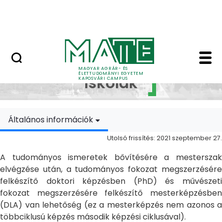
Ugrás a fő tartalomhoz
MATE Szabadegyetem
Doktori Iskolák - Ka
Doktori
MAGYAR AGRÁR- ÉS
ÉLETTUDOMÁNYI EGYETEM
Iskolák
KAPOSVÁRI CAMPUS
Általános információk
Utolsó frissítés: 2021 szeptember 27.
A tudományos ismeretek bővítésére a mesterszak
elvégzése után, a tudományos fokozat megszerzésére
felkészítő doktori képzésben (PhD) és művészeti
fokozat megszerzésére felkészítő mesterképzésben
(DLA) van lehetőség (ez a mesterképzés nem azonos a
többciklusú képzés második képzési ciklusával).