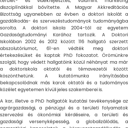
terület- és vidékfejlesztés, valamint marketing
diszciplínákkal bővítette. A Magyar Akkreditációs
Bizottság ugyanebben az évben a doktori iskolát a
gazdálkodás- és szervezéstudományok tudományágba
sorolta. A doktori iskola 2004-től az egyetem
Gazdaságtudományi Karához tartozik. A Doktori
Iskolában 2002 és 2012 között 116 hallgató szerzett
abszolutóriumot, 61-en védték meg doktori
értekezésüket és kaptak PhD fokozatot. Örömünkre
szolgál, hogy védett hallgatóink közül néhányat ma már
a doktoriskola oktatói és témavezetői között
köszönthetünk. A kutatómunka irányításába
bekapcsolódnak más karok oktatói és a tudományos
közélet egyetemen kívüli jeles szakemberei is.
A kar, illetve a PhD hallgatók kutatási tevékenysége az
agrárgazdasági, a pénzügyi és a területi folyamatok
szervezési és ökonómiai kérdéseire, a területi és
gazdasági versenyképesség, a globalizálódás, a