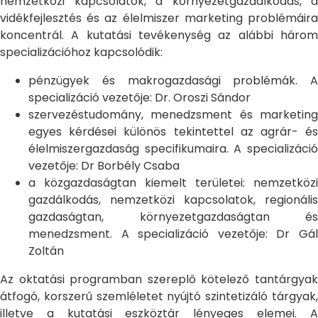
nemzetközi kapcsolatok, a környezetgazdálkodás, a
vidékfejlesztés és az élelmiszer marketing problémáira
koncentrál. A kutatási tevékenység az alábbi három
specializációhoz kapcsolódik:
pénzügyek és makrogazdasági problémák. A
specializáció vezetője: Dr. Oroszi Sándor
szervezéstudomány, menedzsment és marketing
egyes kérdései különös tekintettel az agrár- és
élelmiszergazdaság specifikumaira. A specializáció
vezetője: Dr Borbély Csaba
a közgazdaságtan kiemelt területei: nemzetközi
gazdálkodás, nemzetközi kapcsolatok, regionális
gazdaságtan, környezetgazdaságtan és
menedzsment. A specializáció vezetője: Dr Gál
Zoltán
Az oktatási programban szereplő kötelező tantárgyak
átfogó, korszerű szemléletet nyújtó szintetizáló tárgyak,
illetve a kutatási eszköztár lényeges elemei. A