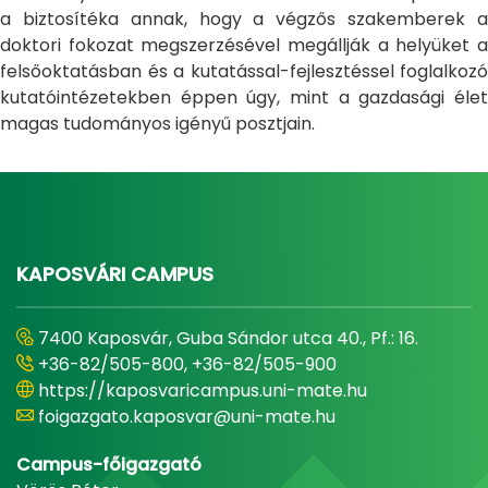
a biztosítéka annak, hogy a végzős szakemberek a
doktori fokozat megszerzésével megállják a helyüket a
felsőoktatásban és a kutatással-fejlesztéssel foglalkozó
kutatóintézetekben éppen úgy, mint a gazdasági élet
magas tudományos igényű posztjain.
KAPOSVÁRI CAMPUS
7400 Kaposvár, Guba Sándor utca 40., Pf.: 16.
+36-82/505-800, +36-82/505-900
https://kaposvaricampus.uni-mate.hu
foigazgato.kaposvar@uni-mate.hu
Campus-főigazgató