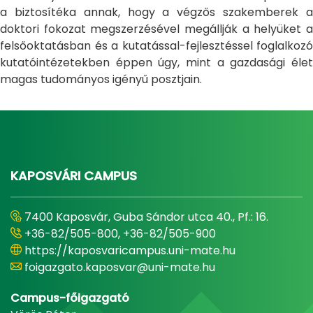
a biztosítéka annak, hogy a végzős szakemberek a
doktori fokozat megszerzésével megállják a helyüket a
felsőoktatásban és a kutatással-fejlesztéssel foglalkozó
kutatóintézetekben éppen úgy, mint a gazdasági élet
magas tudományos igényű posztjain.
KAPOSVÁRI CAMPUS
7400 Kaposvár, Guba Sándor utca 40., Pf.: 16.
+36-82/505-800, +36-82/505-900
https://kaposvaricampus.uni-mate.hu
foigazgato.kaposvar@uni-mate.hu
Campus-főigazgató