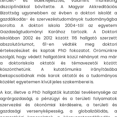
terület- és vidékfejlesztés, valamint marketing
diszciplínákkal bővítette. A Magyar Akkreditációs
Bizottság ugyanebben az évben a doktori iskolát a
gazdálkodás- és szervezéstudományok tudományágba
sorolta. A doktori iskola 2004-től az egyetem
Gazdaságtudományi Karához tartozik. A Doktori
Iskolában 2002 és 2012 között 116 hallgató szerzett
abszolutóriumot, 61-en védték meg doktori
értekezésüket és kaptak PhD fokozatot. Örömünkre
szolgál, hogy védett hallgatóink közül néhányat ma már
a doktoriskola oktatói és témavezetői között
köszönthetünk. A kutatómunka irányításába
bekapcsolódnak más karok oktatói és a tudományos
közélet egyetemen kívüli jeles szakemberei is.
A kar, illetve a PhD hallgatók kutatási tevékenysége az
agrárgazdasági, a pénzügyi és a területi folyamatok
szervezési és ökonómiai kérdéseire, a területi és
gazdasági versenyképesség, a globalizálódás, a