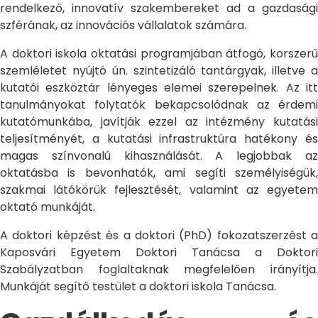
rendelkező, innovatív szakembereket ad a gazdasági
szférának, az innovációs vállalatok számára.
A doktori iskola oktatási programjában átfogó, korszerű
szemléletet nyújtó ún. szintetizáló tantárgyak, illetve a
kutatói eszköztár lényeges elemei szerepelnek. Az itt
tanulmányokat folytatók bekapcsolódnak az érdemi
kutatómunkába, javítják ezzel az intézmény kutatási
teljesítményét, a kutatási infrastruktúra hatékony és
magas színvonalú kihasználását. A legjobbak az
oktatásba is bevonhatók, ami segíti személyiségük,
szakmai látókörük fejlesztését, valamint az egyetem
oktató munkáját.
A doktori képzést és a doktori (PhD) fokozatszerzést a
Kaposvári Egyetem Doktori Tanácsa a Doktori
Szabályzatban foglaltaknak megfelelően irányítja.
Munkáját segítő testület a doktori iskola Tanácsa.