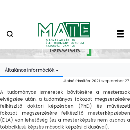
Ugrás a fő tartalomhoz
MATE Szabadegyetem
Doktori Iskolák - Ka
Doktori
MAGYAR AGRÁR- ÉS
ÉLETTUDOMÁNYI EGYETEM
Iskolák
KAPOSVÁRI CAMPUS
Általános információk
Utolsó frissítés: 2021 szeptember 27.
A tudományos ismeretek bővítésére a mesterszak
elvégzése után, a tudományos fokozat megszerzésére
felkészítő doktori képzésben (PhD) és művészeti
fokozat megszerzésére felkészítő mesterképzésben
(DLA) van lehetőség (ez a mesterképzés nem azonos a
többciklusú képzés második képzési ciklusával).