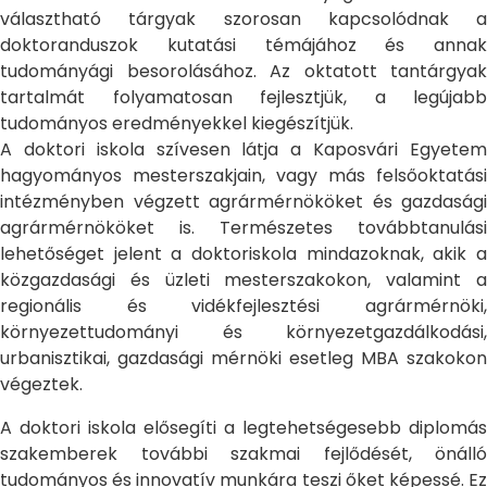
választható tárgyak szorosan kapcsolódnak a
doktoranduszok kutatási témájához és annak
tudományági besorolásához. Az oktatott tantárgyak
tartalmát folyamatosan fejlesztjük, a legújabb
tudományos eredményekkel kiegészítjük.
A doktori iskola szívesen látja a Kaposvári Egyetem
hagyományos mesterszakjain, vagy más felsőoktatási
intézményben végzett agrármérnököket és gazdasági
agrármérnököket is. Természetes továbbtanulási
lehetőséget jelent a doktoriskola mindazoknak, akik a
közgazdasági és üzleti mesterszakokon, valamint a
regionális és vidékfejlesztési agrármérnöki,
környezettudományi és környezetgazdálkodási,
urbanisztikai, gazdasági mérnöki esetleg MBA szakokon
végeztek.
A doktori iskola elősegíti a legtehetségesebb diplomás
szakemberek további szakmai fejlődését, önálló
tudományos és innovatív munkára teszi őket képessé. Ez