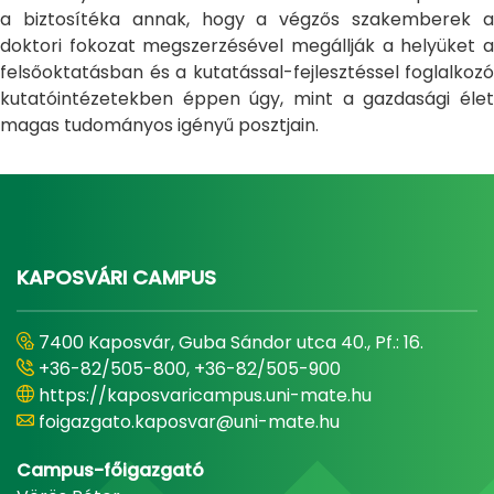
a biztosítéka annak, hogy a végzős szakemberek a
doktori fokozat megszerzésével megállják a helyüket a
felsőoktatásban és a kutatással-fejlesztéssel foglalkozó
kutatóintézetekben éppen úgy, mint a gazdasági élet
magas tudományos igényű posztjain.
KAPOSVÁRI CAMPUS
7400 Kaposvár, Guba Sándor utca 40., Pf.: 16.
+36-82/505-800, +36-82/505-900
https://kaposvaricampus.uni-mate.hu
foigazgato.kaposvar@uni-mate.hu
Campus-főigazgató