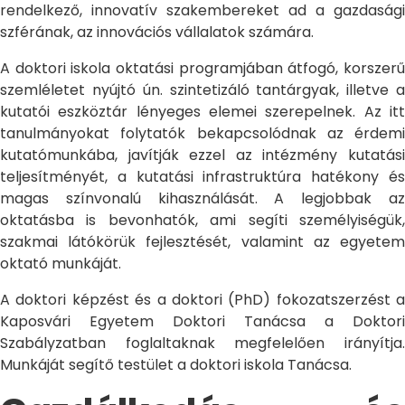
rendelkező, innovatív szakembereket ad a gazdasági
szférának, az innovációs vállalatok számára.
A doktori iskola oktatási programjában átfogó, korszerű
szemléletet nyújtó ún. szintetizáló tantárgyak, illetve a
kutatói eszköztár lényeges elemei szerepelnek. Az itt
tanulmányokat folytatók bekapcsolódnak az érdemi
kutatómunkába, javítják ezzel az intézmény kutatási
teljesítményét, a kutatási infrastruktúra hatékony és
magas színvonalú kihasználását. A legjobbak az
oktatásba is bevonhatók, ami segíti személyiségük,
szakmai látókörük fejlesztését, valamint az egyetem
oktató munkáját.
A doktori képzést és a doktori (PhD) fokozatszerzést a
Kaposvári Egyetem Doktori Tanácsa a Doktori
Szabályzatban foglaltaknak megfelelően irányítja.
Munkáját segítő testület a doktori iskola Tanácsa.