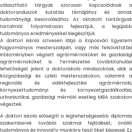
választható tárgyak szorosan kapcsolódnak a
doktoranduszok kutatási témájához és annak
tudományági besorolásához. Az oktatott tantárgyak
tartalmát folyamatosan fejlesztjük, a legújabb
tudományos eredményekkel kiegészítjük.
A doktori iskola szívesen látja a Kaposvári Egyetem
hagyományos mesterszakjain, vagy más felsőoktatási
intézményben végzett agrármérnököket és gazdasági
agrármérnököket is. Természetes továbbtanulási
lehetőséget jelent a doktoriskola mindazoknak, akik a
közgazdasági és üzleti mesterszakokon, valamint a
regionális és vidékfejlesztési agrármérnöki,
környezettudományi és környezetgazdálkodási,
urbanisztikai, gazdasági mérnöki esetleg MBA szakokon
végeztek.
A doktori iskola elősegíti a legtehetségesebb diplomás
szakemberek további szakmai fejlődését, önálló
tudományos és innovatív munkára teszi őket képessé. Ez