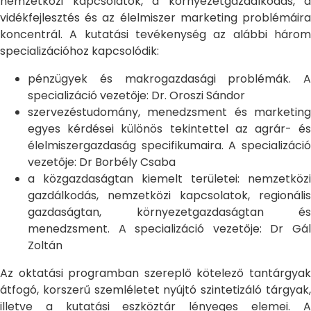
nemzetközi kapcsolatok, a környezetgazdálkodás, a
vidékfejlesztés és az élelmiszer marketing problémáira
koncentrál. A kutatási tevékenység az alábbi három
specializációhoz kapcsolódik:
pénzügyek és makrogazdasági problémák. A
specializáció vezetője: Dr. Oroszi Sándor
szervezéstudomány, menedzsment és marketing
egyes kérdései különös tekintettel az agrár- és
élelmiszergazdaság specifikumaira. A specializáció
vezetője: Dr Borbély Csaba
a közgazdaságtan kiemelt területei: nemzetközi
gazdálkodás, nemzetközi kapcsolatok, regionális
gazdaságtan, környezetgazdaságtan és
menedzsment. A specializáció vezetője: Dr Gál
Zoltán
Az oktatási programban szereplő kötelező tantárgyak
átfogó, korszerű szemléletet nyújtó szintetizáló tárgyak,
illetve a kutatási eszköztár lényeges elemei. A