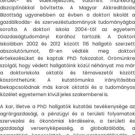
terület- és vidékfejlesztés, valamint marketing
diszciplínákkal bővítette. A Magyar Akkreditációs
Bizottság ugyanebben az évben a doktori iskolát a
gazdálkodás- és szervezéstudományok tudományágba
sorolta. A doktori iskola 2004-től az egyetem
Gazdaságtudományi Karához tartozik. A Doktori
Iskolában 2002 és 2012 között 116 hallgató szerzett
abszolutóriumot, 61-en védték meg doktori
értekezésüket és kaptak PhD fokozatot. Örömünkre
szolgál, hogy védett hallgatóink közül néhányat ma már
a doktoriskola oktatói és témavezetői között
köszönthetünk. A kutatómunka irányításába
bekapcsolódnak más karok oktatói és a tudományos
közélet egyetemen kívüli jeles szakemberei is.
A kar, illetve a PhD hallgatók kutatási tevékenysége az
agrárgazdasági, a pénzügyi és a területi folyamatok
szervezési és ökonómiai kérdéseire, a területi és
gazdasági versenyképesség, a globalizálódás, a