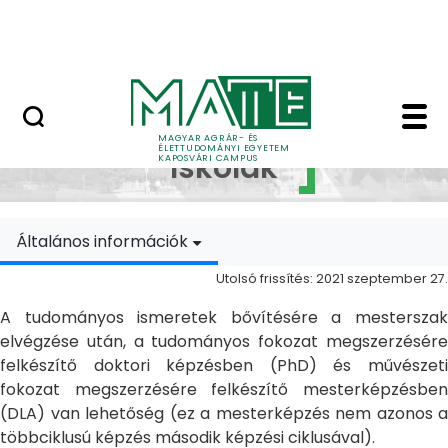
Ugrás a fő tartalomhoz
MATE Szabadegyetem
Doktori Iskolák - Ka
Doktori
MAGYAR AGRÁR- ÉS
ÉLETTUDOMÁNYI EGYETEM
Iskolák
KAPOSVÁRI CAMPUS
Általános információk
Utolsó frissítés: 2021 szeptember 27.
A tudományos ismeretek bővítésére a mesterszak
elvégzése után, a tudományos fokozat megszerzésére
felkészítő doktori képzésben (PhD) és művészeti
fokozat megszerzésére felkészítő mesterképzésben
(DLA) van lehetőség (ez a mesterképzés nem azonos a
többciklusú képzés második képzési ciklusával).