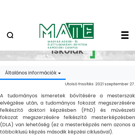
Ugrás a fő tartalomhoz
MATE Szabadegyetem
Doktori Iskolák - Ka
Doktori
MAGYAR AGRÁR- ÉS
ÉLETTUDOMÁNYI EGYETEM
Iskolák
KAPOSVÁRI CAMPUS
Általános információk
Utolsó frissítés: 2021 szeptember 27.
A tudományos ismeretek bővítésére a mesterszak
elvégzése után, a tudományos fokozat megszerzésére
felkészítő doktori képzésben (PhD) és művészeti
fokozat megszerzésére felkészítő mesterképzésben
(DLA) van lehetőség (ez a mesterképzés nem azonos a
többciklusú képzés második képzési ciklusával).