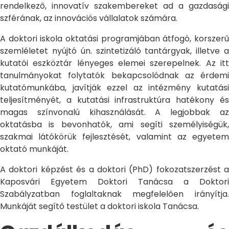
rendelkező, innovatív szakembereket ad a gazdasági
szférának, az innovációs vállalatok számára.
A doktori iskola oktatási programjában átfogó, korszerű
szemléletet nyújtó ún. szintetizáló tantárgyak, illetve a
kutatói eszköztár lényeges elemei szerepelnek. Az itt
tanulmányokat folytatók bekapcsolódnak az érdemi
kutatómunkába, javítják ezzel az intézmény kutatási
teljesítményét, a kutatási infrastruktúra hatékony és
magas színvonalú kihasználását. A legjobbak az
oktatásba is bevonhatók, ami segíti személyiségük,
szakmai látókörük fejlesztését, valamint az egyetem
oktató munkáját.
A doktori képzést és a doktori (PhD) fokozatszerzést a
Kaposvári Egyetem Doktori Tanácsa a Doktori
Szabályzatban foglaltaknak megfelelően irányítja.
Munkáját segítő testület a doktori iskola Tanácsa.