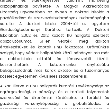
terület- és vidékfejlesztés, valamint marketing
diszciplínákkal bővítette. A Magyar Akkreditációs
Bizottság ugyanebben az évben a doktori iskolát a
gazdálkodás- és szervezéstudományok tudományágba
sorolta. A doktori iskola 2004-től az egyetem
Gazdaságtudományi Karához tartozik. A Doktori
Iskolában 2002 és 2012 között 116 hallgató szerzett
abszolutóriumot, 61-en védték meg doktori
értekezésüket és kaptak PhD fokozatot. Örömünkre
szolgál, hogy védett hallgatóink közül néhányat ma már
a doktoriskola oktatói és témavezetői között
köszönthetünk. A kutatómunka irányításába
bekapcsolódnak más karok oktatói és a tudományos
közélet egyetemen kívüli jeles szakemberei is.
A kar, illetve a PhD hallgatók kutatási tevékenysége az
agrárgazdasági, a pénzügyi és a területi folyamatok
szervezési és ökonómiai kérdéseire, a területi és
gazdasági versenyképesség, a globalizálódás, a