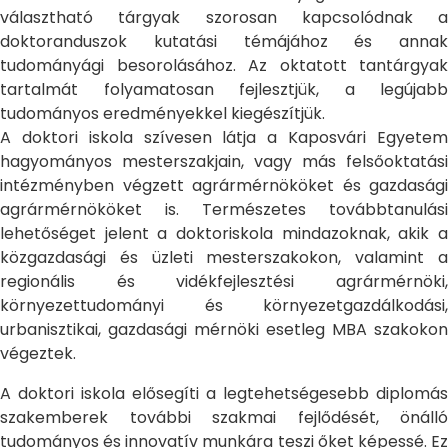
választható tárgyak szorosan kapcsolódnak a
doktoranduszok kutatási témájához és annak
tudományági besorolásához. Az oktatott tantárgyak
tartalmát folyamatosan fejlesztjük, a legújabb
tudományos eredményekkel kiegészítjük.
A doktori iskola szívesen látja a Kaposvári Egyetem
hagyományos mesterszakjain, vagy más felsőoktatási
intézményben végzett agrármérnököket és gazdasági
agrármérnököket is. Természetes továbbtanulási
lehetőséget jelent a doktoriskola mindazoknak, akik a
közgazdasági és üzleti mesterszakokon, valamint a
regionális és vidékfejlesztési agrármérnöki,
környezettudományi és környezetgazdálkodási,
urbanisztikai, gazdasági mérnöki esetleg MBA szakokon
végeztek.
A doktori iskola elősegíti a legtehetségesebb diplomás
szakemberek további szakmai fejlődését, önálló
tudományos és innovatív munkára teszi őket képessé. Ez