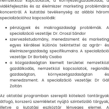
nemzetközi kapcsolatok, a környezetgazdálkodás, a
vidékfejlesztés és az élelmiszer marketing problémáira
koncentrál. A kutatási tevékenység az alábbi három
specializációhoz kapcsolódik:
pénzügyek és makrogazdasági problémák. A
specializáció vezetője: Dr. Oroszi Sándor
szervezéstudomány, menedzsment és marketing
egyes kérdései különös tekintettel az agrár- és
élelmiszergazdaság specifikumaira. A specializáció
vezetője: Dr Borbély Csaba
a közgazdaságtan kiemelt területei: nemzetközi
gazdálkodás, nemzetközi kapcsolatok, regionális
gazdaságtan, környezetgazdaságtan és
menedzsment. A specializáció vezetője: Dr Gál
Zoltán
Az oktatási programban szereplő kötelező tantárgyak
átfogó, korszerű szemléletet nyújtó szintetizáló tárgyak,
illetve a kutatási eszköztár lényeges elemei. A