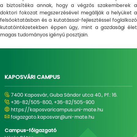
a biztosítéka annak, hogy a végzős szakemberek a
doktori fokozat megszerzésével megállják a helyüket a
felsőoktatásban és a kutatással-fejlesztéssel foglalkozó
kutatóintézetekben éppen úgy, mint a gazdasági élet
magas tudományos igényű posztjain.
KAPOSVÁRI CAMPUS
7400 Kaposvár, Guba Sándor utca 40., Pf.: 16.
+36-82/505-800, +36-82/505-900
https://kaposvaricampus.uni-mate.hu
foigazgato.kaposvar@uni-mate.hu
Campus-főigazgató