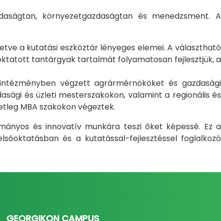
gazdaságtan, környezetgazdaságtan és menedzsment. A
letve a kutatási eszköztár lényeges elemei. A választható
atott tantárgyak tartalmát folyamatosan fejlesztjük, a
i intézményben végzett agrármérnököket és gazdasági
sági és üzleti mesterszakokon, valamint a regionális és
setleg MBA szakokon végeztek.
ományos és innovatív munkára teszi őket képessé. Ez a
sőoktatásban és a kutatással-fejlesztéssel foglalkozó
GEORGIKON CAMPUS