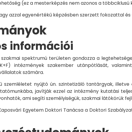
hetőség (ez a mesterképzés nem azonos a többciklusú ké
vagy azzal egyenértékű képzésben szerzett fokozattal és
dományok
os információi
 szakmai spektrumú területen gondozza a legtehetségese
 K+F) intézmények szakember utánpótlását, valamint
vállalatok számára.
 szemléletet nyújtó ún. szintetizáló tantárgyak, illetve
tómunkába, javítják ezzel az intézmény kutatási telje
vonhatók, ami segíti személyiségük, szakmai látókörük fe
 Kaposvári Egyetem Doktori Tanácsa a Doktori Szabályzat