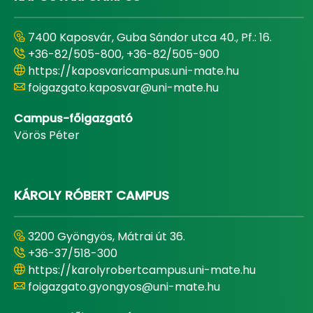
7400 Kaposvár, Guba Sándor utca 40., Pf.: 16.
+36-82/505-800, +36-82/505-900
https://kaposvaricampus.uni-mate.hu
foigazgato.kaposvar@uni-mate.hu
Campus-főigazgató
Vörös Péter
KÁROLY RÓBERT CAMPUS
3200 Gyöngyös, Mátrai út 36.
+36-37/518-300
https://karolyrobertcampus.uni-mate.hu
foigazgato.gyongyos@uni-mate.hu