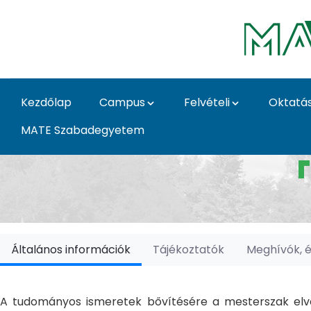
Ugrás a fő tartalomhoz
Kezdőlap
Campus
Felvételi
Oktatá
MATE Szabadegyetem
Doktori Iskolák - Ka
Általános információk
Tájékoztatók
Meghívók, 
A tudományos ismeretek bővítésére a mesterszak elvé