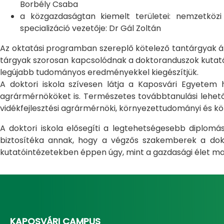
Borbély Csaba
a közgazdaságtan kiemelt területei: nemzetköz
specializáció vezetője: Dr Gál Zoltán
Az oktatási programban szereplő kötelező tantárgyak átfo
tárgyak szorosan kapcsolódnak a doktoranduszok kutatás
legújabb tudományos eredményekkel kiegészítjük.
A doktori iskola szívesen látja a Kaposvári Egyete
agrármérnököket is. Természetes továbbtanulási lehetős
vidékfejlesztési agrármérnöki, környezettudományi és kö
A doktori iskola elősegíti a legtehetségesebb diplom
biztosítéka annak, hogy a végzős szakemberek a dokto
kutatóintézetekben éppen úgy, mint a gazdasági élet ma
KAPOSVÁRI CAMPUS