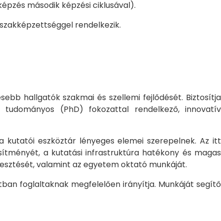
pzés második képzési ciklusával).
 szakképzettséggel rendelkezik.
bb hallgatók szakmai és szellemi fejlődését. Biztosítj
 tudományos (PhD) fokozattal rendelkező, innovatív
 a kutatói eszköztár lényeges elemei szerepelnek. Az itt
sítményét, a kutatási infrastruktúra hatékony és magas
jlesztését, valamint az egyetem oktató munkáját.
ban foglaltaknak megfelelően irányítja. Munkáját segítő