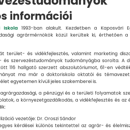
rvezéstudományok
os információi
 Iskola
1993-ban alakult. Kezdetben a Kaposvári Eg
azdasági agrármérnökök közül kerültek ki, érthetően 
át terület- és vidékfejlesztés, valamint marketing disz
s- és szervezéstudományok tudományágba sorolta. A d
zött 116 hallgató szerzett abszolutóriumot, 61-en véd
éhányat ma már a doktoriskola oktatói és témavezet
et egyetemen kívüli jeles szakemberei is.
 agrárgazdasági, a pénzügyi és a területi folyamatok sze
latok, a környezetgazdálkodás, a vidékfejlesztés és az 
ik:
záció vezetője: Dr. Oroszi Sándor
s kérdései különös tekintettel az agrár- és élelmisze