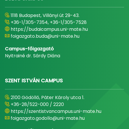
1118 Budapest, Villányi út 29-43.
+36-1/305-7354, +36-1/305-7528
https://budaicampus.uni-mate.hu
foigazgato.buda@uni-mate.hu
Campus-főigazgató
Nyitrainé dr. Sárdy Diána
SZENT ISTVÁN CAMPUS
2100 Gödöllő, Páter Károly utca 1.
+36-28/522-000 / 2220
https://szentistvancampus.uni-mate.hu
foigazgato.godollo@uni-mate.hu