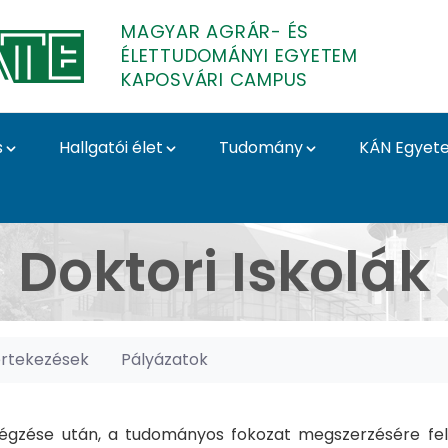
MAGYAR AGRÁR- ÉS
ÉLETTUDOMÁNYI EGYETEM
KAPOSVÁRI CAMPUS
s
Hallgatói élet
Tudomány
KÁN Egyet
posvári Campus
Doktori Iskolák
értekezések
Pályázatok
gzése után, a tudományos fokozat megszerzésére felk