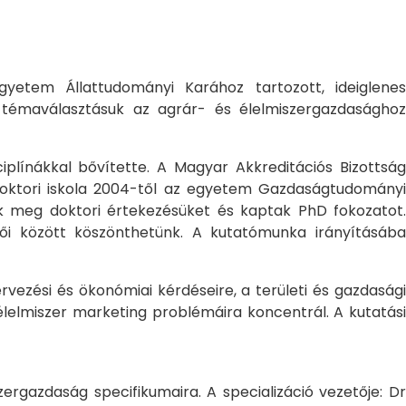
yetem Állattudományi Karához tartozott, ideiglene
a témaválasztásuk az agrár- és élelmiszergazdasághoz
ciplínákkal bővítette. A Magyar Akkreditációs Bizottság
oktori iskola 2004-től az egyetem Gazdaságtudományi
ték meg doktori értekezésüket és kaptak PhD fokozatot.
ői között köszönthetünk. A kutatómunka irányításába
rvezési és ökonómiai kérdéseire, a területi és gazdasági
élelmiszer marketing problémáira koncentrál. A kutatási
rgazdaság specifikumaira. A specializáció vezetője: Dr