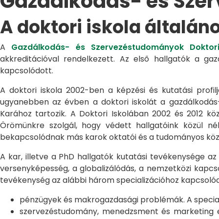
Gazdálkodás- és Sze
A doktori iskola általán
A
Gazdálkodás- és Szervezéstudományok Doktori
akkreditációval rendelkezett. Az első hallgatók a g
kapcsolódott.
A doktori iskola 2002-ben a képzési és kutatási profilj
ugyanebben az évben a doktori iskolát a gazdálkodá
Karához tartozik. A Doktori Iskolában 2002 és 2012 kö
Örömünkre szolgál, hogy védett hallgatóink közül n
bekapcsolódnak más karok oktatói és a tudományos közél
A kar, illetve a PhD hallgatók kutatási tevékenysége az
versenyképesség, a globalizálódás, a nemzetközi kapcso
tevékenység az alábbi három specializációhoz kapcsolód
pénzügyek és makrogazdasági problémák. A speciali
szervezéstudomány, menedzsment és marketing egye