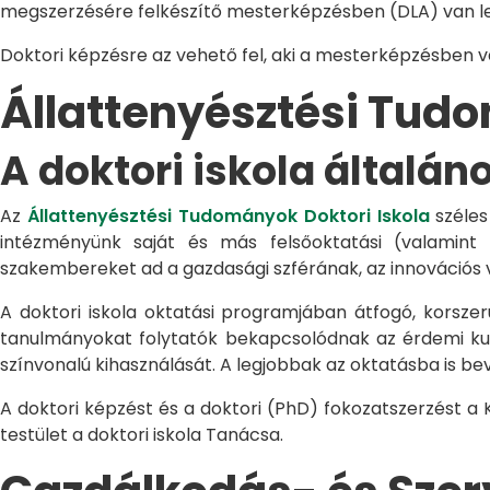
megszerzésére felkészítő mesterképzésben (DLA) van le
Doktori képzésre az vehető fel, aki a mesterképzésben 
Állattenyésztési Tu
A doktori iskola általán
Az
Állattenyésztési Tudományok Doktori Iskola
széles
intézményünk saját és más felsőoktatási (valamint
szakembereket ad a gazdasági szférának, az innovációs 
A doktori iskola oktatási programjában átfogó, korszerű
tanulmányokat folytatók bekapcsolódnak az érdemi kuta
színvonalú kihasználását. A legjobbak az oktatásba is be
A doktori képzést és a doktori (PhD) fokozatszerzést a
testület a doktori iskola Tanácsa.