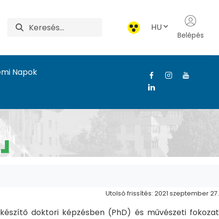
HU
Belépés
emi Napok
Utolsó frissítés: 2021 szeptember 27.
észítő doktori képzésben (PhD) és művészeti fokozat