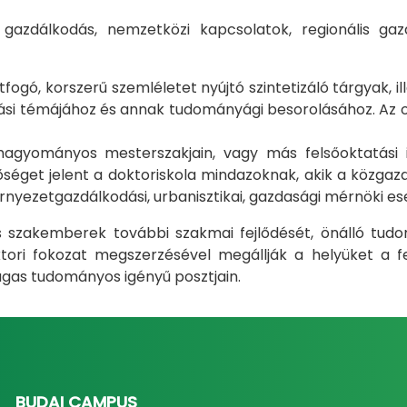
i gazdálkodás, nemzetközi kapcsolatok, regionális 
gó, korszerű szemléletet nyújtó szintetizáló tárgyak, il
i témájához és annak tudományági besorolásához. Az okt
m hagyományos mesterszakjain, vagy más felsőoktatás
éget jelent a doktoriskola mindazoknak, akik a közgazda
rnyezetgazdálkodási, urbanisztikai, gazdasági mérnöki e
ás szakemberek további szakmai fejlődését, önálló tud
ri fokozat megszerzésével megállják a helyüket a fel
gas tudományos igényű posztjain.
BUDAI CAMPUS