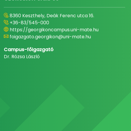
8360 Keszthely, Deák Ferenc utca 16.
+36-83/545-000
https://georgikoncampus.uni-mate.hu
foigazgato.georgikon@uni-mate.hu
Campus-főigazgató
Dr. Rózsa László