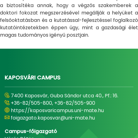
a biztosítéka annak, hogy a végzős szakemberek a
doktori fokozat megszerzésével megállják a helyüket a
felsőoktatásban és a kutatással-fejlesztéssel foglalkozó
kutatóintézetekben éppen úgy, mint a gazdasági élet
magas tudományos igényű posztjain.
KAPOSVÁRI CAMPUS
7400 Kaposvár, Guba Sándor utca 40., Pf.: 16.
+36-82/505-800, +36-82/505-900
https://kaposvaricampus.uni-mate.hu
foigazgato.kaposvar@uni-mate.hu
Campus-főigazgató