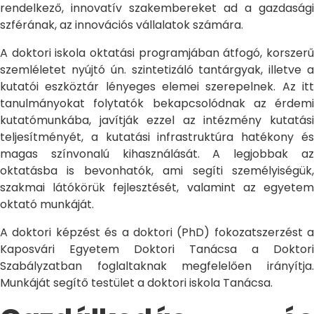
rendelkező, innovatív szakembereket ad a gazdasági
szférának, az innovációs vállalatok számára.
A doktori iskola oktatási programjában átfogó, korszerű
szemléletet nyújtó ún. szintetizáló tantárgyak, illetve a
kutatói eszköztár lényeges elemei szerepelnek. Az itt
tanulmányokat folytatók bekapcsolódnak az érdemi
kutatómunkába, javítják ezzel az intézmény kutatási
teljesítményét, a kutatási infrastruktúra hatékony és
magas színvonalú kihasználását. A legjobbak az
oktatásba is bevonhatók, ami segíti személyiségük,
szakmai látókörük fejlesztését, valamint az egyetem
oktató munkáját.
A doktori képzést és a doktori (PhD) fokozatszerzést a
Kaposvári Egyetem Doktori Tanácsa a Doktori
Szabályzatban foglaltaknak megfelelően irányítja.
Munkáját segítő testület a doktori iskola Tanácsa.