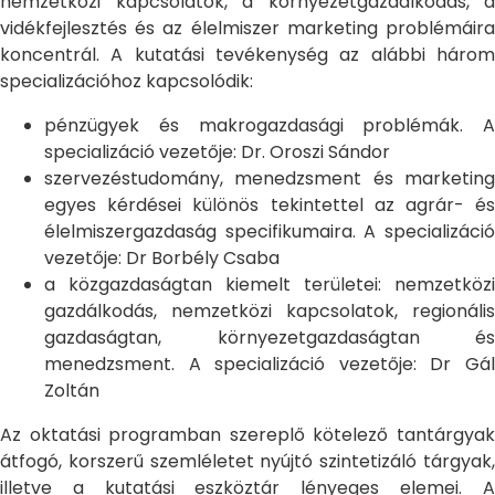
nemzetközi kapcsolatok, a környezetgazdálkodás, a
vidékfejlesztés és az élelmiszer marketing problémáira
koncentrál. A kutatási tevékenység az alábbi három
specializációhoz kapcsolódik:
pénzügyek és makrogazdasági problémák. A
specializáció vezetője: Dr. Oroszi Sándor
szervezéstudomány, menedzsment és marketing
egyes kérdései különös tekintettel az agrár- és
élelmiszergazdaság specifikumaira. A specializáció
vezetője: Dr Borbély Csaba
a közgazdaságtan kiemelt területei: nemzetközi
gazdálkodás, nemzetközi kapcsolatok, regionális
gazdaságtan, környezetgazdaságtan és
menedzsment. A specializáció vezetője: Dr Gál
Zoltán
Az oktatási programban szereplő kötelező tantárgyak
átfogó, korszerű szemléletet nyújtó szintetizáló tárgyak,
illetve a kutatási eszköztár lényeges elemei. A