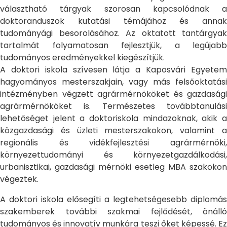
választható tárgyak szorosan kapcsolódnak a
doktoranduszok kutatási témájához és annak
tudományági besorolásához. Az oktatott tantárgyak
tartalmát folyamatosan fejlesztjük, a legújabb
tudományos eredményekkel kiegészítjük.
A doktori iskola szívesen látja a Kaposvári Egyetem
hagyományos mesterszakjain, vagy más felsőoktatási
intézményben végzett agrármérnököket és gazdasági
agrármérnököket is. Természetes továbbtanulási
lehetőséget jelent a doktoriskola mindazoknak, akik a
közgazdasági és üzleti mesterszakokon, valamint a
regionális és vidékfejlesztési agrármérnöki,
környezettudományi és környezetgazdálkodási,
urbanisztikai, gazdasági mérnöki esetleg MBA szakokon
végeztek.
A doktori iskola elősegíti a legtehetségesebb diplomás
szakemberek további szakmai fejlődését, önálló
tudományos és innovatív munkára teszi őket képessé. Ez