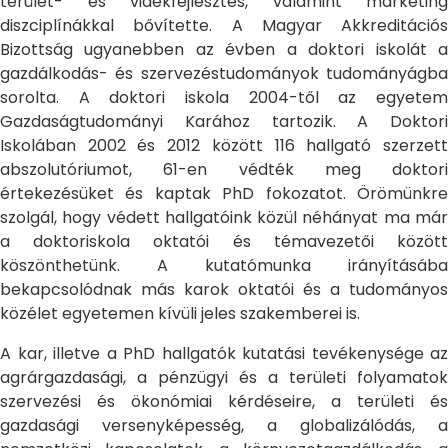
terület- és vidékfejlesztés, valamint marketing
diszciplínákkal bővítette. A Magyar Akkreditációs
Bizottság ugyanebben az évben a doktori iskolát a
gazdálkodás- és szervezéstudományok tudományágba
sorolta. A doktori iskola 2004-től az egyetem
Gazdaságtudományi Karához tartozik. A Doktori
Iskolában 2002 és 2012 között 116 hallgató szerzett
abszolutóriumot, 61-en védték meg doktori
értekezésüket és kaptak PhD fokozatot. Örömünkre
szolgál, hogy védett hallgatóink közül néhányat ma már
a doktoriskola oktatói és témavezetői között
köszönthetünk. A kutatómunka irányításába
bekapcsolódnak más karok oktatói és a tudományos
közélet egyetemen kívüli jeles szakemberei is.
A kar, illetve a PhD hallgatók kutatási tevékenysége az
agrárgazdasági, a pénzügyi és a területi folyamatok
szervezési és ökonómiai kérdéseire, a területi és
gazdasági versenyképesség, a globalizálódás, a