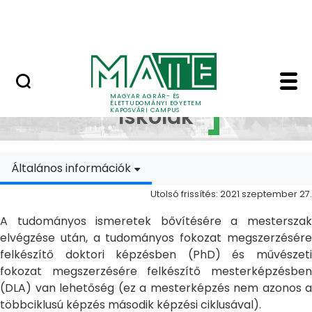
Ugrás a fő tartalomhoz
MATE Szabadegyetem
Doktori Iskolák - Ka
Doktori
MAGYAR AGRÁR- ÉS
ÉLETTUDOMÁNYI EGYETEM
Iskolák
KAPOSVÁRI CAMPUS
Általános információk
Utolsó frissítés: 2021 szeptember 27.
A tudományos ismeretek bővítésére a mesterszak
elvégzése után, a tudományos fokozat megszerzésére
felkészítő doktori képzésben (PhD) és művészeti
fokozat megszerzésére felkészítő mesterképzésben
(DLA) van lehetőség (ez a mesterképzés nem azonos a
többciklusú képzés második képzési ciklusával).