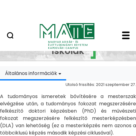
Ugrás a fő tartalomhoz
MATE Szabadegyetem
Doktori Iskolák - Ka
Doktori
MAGYAR AGRÁR- ÉS
ÉLETTUDOMÁNYI EGYETEM
Iskolák
KAPOSVÁRI CAMPUS
Általános információk
Utolsó frissítés: 2021 szeptember 27.
A tudományos ismeretek bővítésére a mesterszak
elvégzése után, a tudományos fokozat megszerzésére
felkészítő doktori képzésben (PhD) és művészeti
fokozat megszerzésére felkészítő mesterképzésben
(DLA) van lehetőség (ez a mesterképzés nem azonos a
többciklusú képzés második képzési ciklusával).