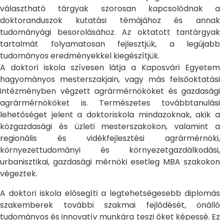
választható tárgyak szorosan kapcsolódnak a
doktoranduszok kutatási témájához és annak
tudományági besorolásához. Az oktatott tantárgyak
tartalmát folyamatosan fejlesztjük, a legújabb
tudományos eredményekkel kiegészítjük.
A doktori iskola szívesen látja a Kaposvári Egyetem
hagyományos mesterszakjain, vagy más felsőoktatási
intézményben végzett agrármérnököket és gazdasági
agrármérnököket is. Természetes továbbtanulási
lehetőséget jelent a doktoriskola mindazoknak, akik a
közgazdasági és üzleti mesterszakokon, valamint a
regionális és vidékfejlesztési agrármérnöki,
környezettudományi és környezetgazdálkodási,
urbanisztikai, gazdasági mérnöki esetleg MBA szakokon
végeztek.
A doktori iskola elősegíti a legtehetségesebb diplomás
szakemberek további szakmai fejlődését, önálló
tudományos és innovatív munkára teszi őket képessé. Ez