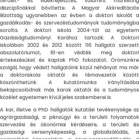
terület- és vidékfejlesztés, valamint marketing
diszciplínákkal bővítette. A Magyar Akkreditációs
Bizottság ugyanebben az évben a doktori iskolát a
gazdálkodás- és szervezéstudományok tudományágba
sorolta. A doktori iskola 2004-től az egyetem
Gazdaságtudományi Karához tartozik. A Doktori
Iskolában 2002 és 2012 között 116 hallgató szerzett
abszolutóriumot, 61-en védték meg doktori
értekezésüket és kaptak PhD fokozatot. Örömünkre
szolgál, hogy védett hallgatóink közül néhányat ma már
a doktoriskola oktatói és témavezetői között
köszönthetünk. A kutatómunka irányításába
bekapcsolódnak más karok oktatói és a tudományos
közélet egyetemen kívüli jeles szakemberei is.
A kar, illetve a PhD hallgatók kutatási tevékenysége az
agrárgazdasági, a pénzügyi és a területi folyamatok
szervezési és ökonómiai kérdéseire, a területi és
gazdasági versenyképesség, a globalizálódás, a