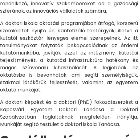
rendelkező, innovatív szakembereket ad a gazdasági
szférának, az innovációs vállalatok számára.
A doktori iskola oktatási programjában átfogó, korszerű
szemléletet nyújtó ún. szintetizáló tantárgyak, illetve a
kutatói eszköztár lényeges elemei szerepelnek. Az itt
tanulmányokat folytatók bekapcsolódnak az érdemi
kutatómunkába, javítják ezzel az intézmény kutatási
teljesítményét, a kutatási infrastruktúra hatékony és
magas színvonalú kihasználását. A legjobbak az
oktatásba is bevonhatók, ami segíti személyiségük,
szakmai látókörük fejlesztését, valamint az egyetem
oktató munkáját.
A doktori képzést és a doktori (PhD) fokozatszerzést a
Kaposvári Egyetem Doktori Tanácsa a Doktori
Szabályzatban foglaltaknak megfelelően irányítja.
Munkáját segítő testület a doktori iskola Tanácsa.