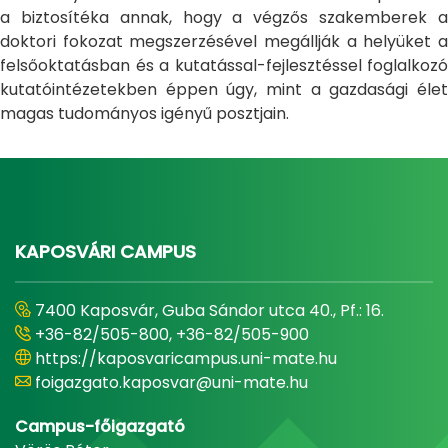
a biztosítéka annak, hogy a végzős szakemberek a
doktori fokozat megszerzésével megállják a helyüket a
felsőoktatásban és a kutatással-fejlesztéssel foglalkozó
kutatóintézetekben éppen úgy, mint a gazdasági élet
magas tudományos igényű posztjain.
KAPOSVÁRI CAMPUS
7400 Kaposvár, Guba Sándor utca 40., Pf.: 16.
+36-82/505-800, +36-82/505-900
https://kaposvaricampus.uni-mate.hu
foigazgato.kaposvar@uni-mate.hu
Campus-főigazgató