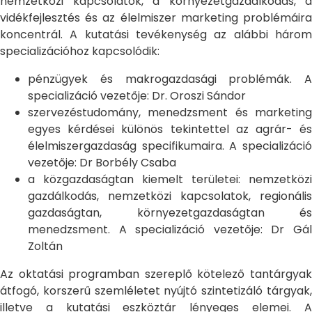
nemzetközi kapcsolatok, a környezetgazdálkodás, a
vidékfejlesztés és az élelmiszer marketing problémáira
koncentrál. A kutatási tevékenység az alábbi három
specializációhoz kapcsolódik:
pénzügyek és makrogazdasági problémák. A
specializáció vezetője: Dr. Oroszi Sándor
szervezéstudomány, menedzsment és marketing
egyes kérdései különös tekintettel az agrár- és
élelmiszergazdaság specifikumaira. A specializáció
vezetője: Dr Borbély Csaba
a közgazdaságtan kiemelt területei: nemzetközi
gazdálkodás, nemzetközi kapcsolatok, regionális
gazdaságtan, környezetgazdaságtan és
menedzsment. A specializáció vezetője: Dr Gál
Zoltán
Az oktatási programban szereplő kötelező tantárgyak
átfogó, korszerű szemléletet nyújtó szintetizáló tárgyak,
illetve a kutatási eszköztár lényeges elemei. A