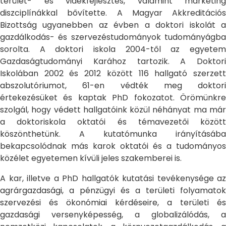
terület- és vidékfejlesztés, valamint marketing
diszciplínákkal bővítette. A Magyar Akkreditációs
Bizottság ugyanebben az évben a doktori iskolát a
gazdálkodás- és szervezéstudományok tudományágba
sorolta. A doktori iskola 2004-től az egyetem
Gazdaságtudományi Karához tartozik. A Doktori
Iskolában 2002 és 2012 között 116 hallgató szerzett
abszolutóriumot, 61-en védték meg doktori
értekezésüket és kaptak PhD fokozatot. Örömünkre
szolgál, hogy védett hallgatóink közül néhányat ma már
a doktoriskola oktatói és témavezetői között
köszönthetünk. A kutatómunka irányításába
bekapcsolódnak más karok oktatói és a tudományos
közélet egyetemen kívüli jeles szakemberei is.
A kar, illetve a PhD hallgatók kutatási tevékenysége az
agrárgazdasági, a pénzügyi és a területi folyamatok
szervezési és ökonómiai kérdéseire, a területi és
gazdasági versenyképesség, a globalizálódás, a