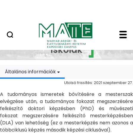
Ugrás a fő tartalomhoz
MATE Szabadegyetem
Doktori Iskolák - Ka
Doktori
MAGYAR AGRÁR- ÉS
ÉLETTUDOMÁNYI EGYETEM
Iskolák
KAPOSVÁRI CAMPUS
Általános információk
Utolsó frissítés: 2021 szeptember 27.
A tudományos ismeretek bővítésére a mesterszak
elvégzése után, a tudományos fokozat megszerzésére
felkészítő doktori képzésben (PhD) és művészeti
fokozat megszerzésére felkészítő mesterképzésben
(DLA) van lehetőség (ez a mesterképzés nem azonos a
többciklusú képzés második képzési ciklusával).