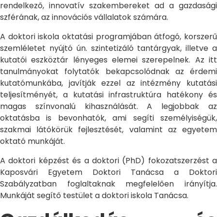
rendelkező, innovatív szakembereket ad a gazdasági
szférának, az innovációs vállalatok számára.
A doktori iskola oktatási programjában átfogó, korszerű
szemléletet nyújtó ún. szintetizáló tantárgyak, illetve a
kutatói eszköztár lényeges elemei szerepelnek. Az itt
tanulmányokat folytatók bekapcsolódnak az érdemi
kutatómunkába, javítják ezzel az intézmény kutatási
teljesítményét, a kutatási infrastruktúra hatékony és
magas színvonalú kihasználását. A legjobbak az
oktatásba is bevonhatók, ami segíti személyiségük,
szakmai látókörük fejlesztését, valamint az egyetem
oktató munkáját.
A doktori képzést és a doktori (PhD) fokozatszerzést a
Kaposvári Egyetem Doktori Tanácsa a Doktori
Szabályzatban foglaltaknak megfelelően irányítja.
Munkáját segítő testület a doktori iskola Tanácsa.