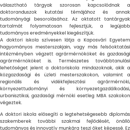
választható tárgyak szorosan kapcsolódnak a
doktoranduszok kutatási témájához és annak
tudományági besorolásához. Az oktatott tantárgyak
tartalmát folyamatosan fejlesztjük, a legújabb
tudományos eredményekkel kiegészítjük.
A doktori iskola szívesen látja a Kaposvári Egyetem
hagyományos mesterszakjain, vagy más felsőoktatási
intézményben végzett agrármérnököket és gazdasági
agrármérnököket is. Természetes továbbtanulási
lehetőséget jelent a doktoriskola mindazoknak, akik a
közgazdasági és üzleti mesterszakokon, valamint a
regionális és vidékfejlesztési agrármérnöki,
környezettudományi és környezetgazdálkodási,
urbanisztikai, gazdasági mérnöki esetleg MBA szakokon
végeztek.
A doktori iskola elősegíti a legtehetségesebb diplomás
szakemberek további szakmai fejlődését, önálló
tudományos és innovatív munkára teszi őket képessé. Ez