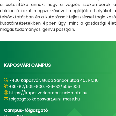
a biztosítéka annak, hogy a végzős szakemberek a
doktori fokozat megszerzésével megállják a helyüket a
felsőoktatásban és a kutatással-fejlesztéssel foglalkozó
kutatóintézetekben éppen úgy, mint a gazdasági élet
magas tudományos igényű posztjain.
KAPOSVÁRI CAMPUS
7400 Kaposvár, Guba Sándor utca 40., Pf.: 16.
+36-82/505-800, +36-82/505-900
https://kaposvaricampus.uni-mate.hu
foigazgato.kaposvar@uni-mate.hu
Campus-főigazgató