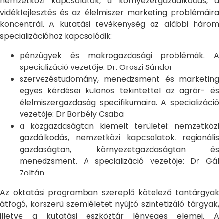
nemzetközi kapcsolatok, a környezetgazdálkodás, a
vidékfejlesztés és az élelmiszer marketing problémáira
koncentrál. A kutatási tevékenység az alábbi három
specializációhoz kapcsolódik:
pénzügyek és makrogazdasági problémák. A
specializáció vezetője: Dr. Oroszi Sándor
szervezéstudomány, menedzsment és marketing
egyes kérdései különös tekintettel az agrár- és
élelmiszergazdaság specifikumaira. A specializáció
vezetője: Dr Borbély Csaba
a közgazdaságtan kiemelt területei: nemzetközi
gazdálkodás, nemzetközi kapcsolatok, regionális
gazdaságtan, környezetgazdaságtan és
menedzsment. A specializáció vezetője: Dr Gál
Zoltán
Az oktatási programban szereplő kötelező tantárgyak
átfogó, korszerű szemléletet nyújtó szintetizáló tárgyak,
illetve a kutatási eszköztár lényeges elemei. A