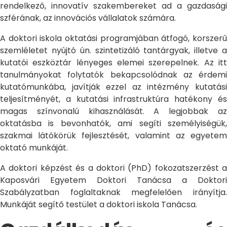
rendelkező, innovatív szakembereket ad a gazdasági
szférának, az innovációs vállalatok számára.
A doktori iskola oktatási programjában átfogó, korszerű
szemléletet nyújtó ún. szintetizáló tantárgyak, illetve a
kutatói eszköztár lényeges elemei szerepelnek. Az itt
tanulmányokat folytatók bekapcsolódnak az érdemi
kutatómunkába, javítják ezzel az intézmény kutatási
teljesítményét, a kutatási infrastruktúra hatékony és
magas színvonalú kihasználását. A legjobbak az
oktatásba is bevonhatók, ami segíti személyiségük,
szakmai látókörük fejlesztését, valamint az egyetem
oktató munkáját.
A doktori képzést és a doktori (PhD) fokozatszerzést a
Kaposvári Egyetem Doktori Tanácsa a Doktori
Szabályzatban foglaltaknak megfelelően irányítja.
Munkáját segítő testület a doktori iskola Tanácsa.