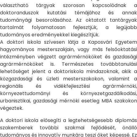
választható tárgyak szorosan kapcsolódnak a
doktoranduszok kutatási témájához és annak
tudományági besorolásához. Az oktatott tantárgyak
tartalmát folyamatosan fejlesztjük, a legújabb
tudományos eredményekkel kiegészítjük.
A doktori iskola szívesen látja a Kaposvári Egyetem
hagyományos mesterszakjain, vagy más felsőoktatási
intézményben végzett agrármérnököket és gazdasági
agrármérnököket is. Természetes továbbtanulási
lehetőséget jelent a doktoriskola mindazoknak, akik a
közgazdasági és üzleti mesterszakokon, valamint a
regionális és vidékfejlesztési agrármérnöki,
környezettudományi és környezetgazdálkodási,
urbanisztikai, gazdasági mérnöki esetleg MBA szakokon
végeztek.
A doktori iskola elősegíti a legtehetségesebb diplomás
szakemberek további szakmai fejlődését, önálló
tudományos és innovatív munkára teszi őket képessé. Ez