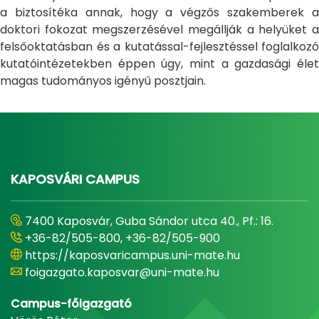
a biztosítéka annak, hogy a végzős szakemberek a
doktori fokozat megszerzésével megállják a helyüket a
felsőoktatásban és a kutatással-fejlesztéssel foglalkozó
kutatóintézetekben éppen úgy, mint a gazdasági élet
magas tudományos igényű posztjain.
KAPOSVÁRI CAMPUS
7400 Kaposvár, Guba Sándor utca 40., Pf.: 16.
+36-82/505-800, +36-82/505-900
https://kaposvaricampus.uni-mate.hu
foigazgato.kaposvar@uni-mate.hu
Campus-főigazgató