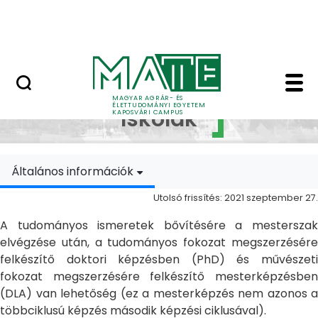
Ugrás a fő tartalomhoz
MATE Szabadegyetem
Doktori Iskolák - Ka
Doktori
MAGYAR AGRÁR- ÉS
ÉLETTUDOMÁNYI EGYETEM
Iskolák
KAPOSVÁRI CAMPUS
Általános információk
Utolsó frissítés: 2021 szeptember 27.
A tudományos ismeretek bővítésére a mesterszak
elvégzése után, a tudományos fokozat megszerzésére
felkészítő doktori képzésben (PhD) és művészeti
fokozat megszerzésére felkészítő mesterképzésben
(DLA) van lehetőség (ez a mesterképzés nem azonos a
többciklusú képzés második képzési ciklusával).