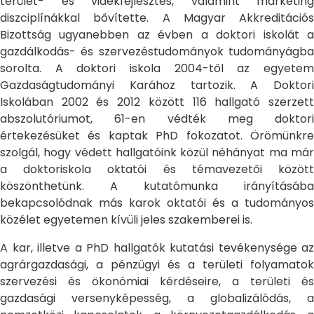
terület- és vidékfejlesztés, valamint marketing
diszciplínákkal bővítette. A Magyar Akkreditációs
Bizottság ugyanebben az évben a doktori iskolát a
gazdálkodás- és szervezéstudományok tudományágba
sorolta. A doktori iskola 2004-től az egyetem
Gazdaságtudományi Karához tartozik. A Doktori
Iskolában 2002 és 2012 között 116 hallgató szerzett
abszolutóriumot, 61-en védték meg doktori
értekezésüket és kaptak PhD fokozatot. Örömünkre
szolgál, hogy védett hallgatóink közül néhányat ma már
a doktoriskola oktatói és témavezetői között
köszönthetünk. A kutatómunka irányításába
bekapcsolódnak más karok oktatói és a tudományos
közélet egyetemen kívüli jeles szakemberei is.
A kar, illetve a PhD hallgatók kutatási tevékenysége az
agrárgazdasági, a pénzügyi és a területi folyamatok
szervezési és ökonómiai kérdéseire, a területi és
gazdasági versenyképesség, a globalizálódás, a