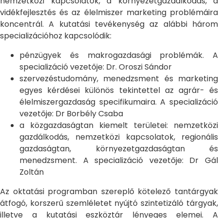
nemzetközi kapcsolatok, a környezetgazdálkodás, a
vidékfejlesztés és az élelmiszer marketing problémáira
koncentrál. A kutatási tevékenység az alábbi három
specializációhoz kapcsolódik:
pénzügyek és makrogazdasági problémák. A
specializáció vezetője: Dr. Oroszi Sándor
szervezéstudomány, menedzsment és marketing
egyes kérdései különös tekintettel az agrár- és
élelmiszergazdaság specifikumaira. A specializáció
vezetője: Dr Borbély Csaba
a közgazdaságtan kiemelt területei: nemzetközi
gazdálkodás, nemzetközi kapcsolatok, regionális
gazdaságtan, környezetgazdaságtan és
menedzsment. A specializáció vezetője: Dr Gál
Zoltán
Az oktatási programban szereplő kötelező tantárgyak
átfogó, korszerű szemléletet nyújtó szintetizáló tárgyak,
illetve a kutatási eszköztár lényeges elemei. A