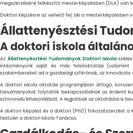
megszerzésére felkészítő mesterképzésben (DLA) van le
Doktori képzésre az vehető fel, aki a mesterképzésben 
Állattenyésztési Tu
A doktori iskola általán
Az
Állattenyésztési Tudományok Doktori Iskola
széles
intézményünk saját és más felsőoktatási (valamint
szakembereket ad a gazdasági szférának, az innovációs 
A doktori iskola oktatási programjában átfogó, korszerű
tanulmányokat folytatók bekapcsolódnak az érdemi kuta
színvonalú kihasználását. A legjobbak az oktatásba is be
A doktori képzést és a doktori (PhD) fokozatszerzést a
testület a doktori iskola Tanácsa.