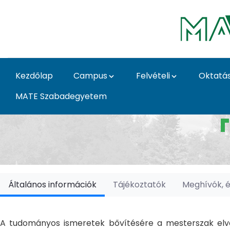
Ugrás a fő tartalomhoz
Kezdőlap
Campus
Felvételi
Oktatá
MATE Szabadegyetem
Doktori Iskolák - Ka
Általános információk
Tájékoztatók
Meghívók, 
A tudományos ismeretek bővítésére a mesterszak elvé