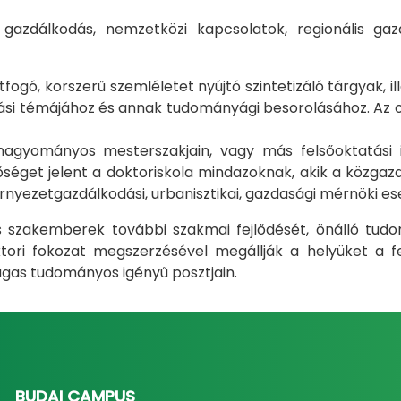
i gazdálkodás, nemzetközi kapcsolatok, regionális 
gó, korszerű szemléletet nyújtó szintetizáló tárgyak, il
i témájához és annak tudományági besorolásához. Az okt
m hagyományos mesterszakjain, vagy más felsőoktatás
éget jelent a doktoriskola mindazoknak, akik a közgazda
rnyezetgazdálkodási, urbanisztikai, gazdasági mérnöki e
ás szakemberek további szakmai fejlődését, önálló tud
ri fokozat megszerzésével megállják a helyüket a fel
gas tudományos igényű posztjain.
BUDAI CAMPUS