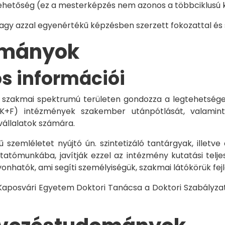
hetőség (ez a mesterképzés nem azonos a többciklusú ké
vagy azzal egyenértékű képzésben szerzett fokozattal és
dományok
os információi
 szakmai spektrumú területen gondozza a legtehetségese
 K+F) intézmények szakember utánpótlását, valamint
vállalatok számára.
 szemléletet nyújtó ún. szintetizáló tantárgyak, illetve
tómunkába, javítják ezzel az intézmény kutatási telje
vonhatók, ami segíti személyiségük, szakmai látókörük fe
 Kaposvári Egyetem Doktori Tanácsa a Doktori Szabályzat