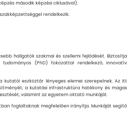
pzés második képzési ciklusával).
 szakképzettséggel rendelkezik.
bb hallgatók szakmai és szellemi fejlődését. Biztosítj
 tudományos (PhD) fokozattal rendelkező, innovatív
 a kutatói eszköztár lényeges elemei szerepelnek. Az itt
sítményét, a kutatási infrastruktúra hatékony és magas
jlesztését, valamint az egyetem oktató munkáját.
ban foglaltaknak megfelelően irányítja. Munkáját segítő