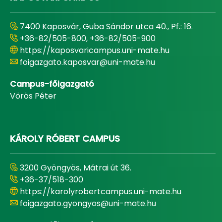
7400 Kaposvár, Guba Sándor utca 40., Pf.: 16.
+36-82/505-800, +36-82/505-900
https://kaposvaricampus.uni-mate.hu
foigazgato.kaposvar@uni-mate.hu
Campus-főigazgató
Vörös Péter
KÁROLY RÓBERT CAMPUS
3200 Gyöngyös, Mátrai út 36.
+36-37/518-300
https://karolyrobertcampus.uni-mate.hu
foigazgato.gyongyos@uni-mate.hu