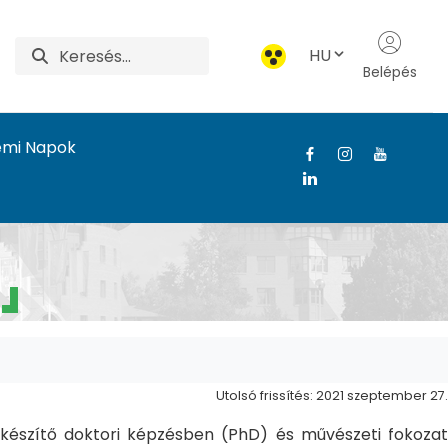
HU
Belépés
emi Napok
Utolsó frissítés: 2021 szeptember 27.
észítő doktori képzésben (PhD) és művészeti fokozat