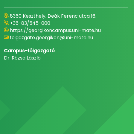
8360 Keszthely, Deák Ferenc utca 16.
+36-83/545-000
https://georgikoncampus.uni-mate.hu
foigazgato.georgikon@uni-mate.hu
Campus-főigazgató
Dr. Rózsa László