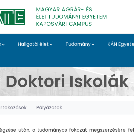
MAGYAR AGRÁR- ÉS
ÉLETTUDOMÁNYI EGYETEM
KAPOSVÁRI CAMPUS
s
Hallgatói élet
Tudomány
KÁN Egyet
posvári Campus
Doktori Iskolák
értekezések
Pályázatok
gzése után, a tudományos fokozat megszerzésére felk