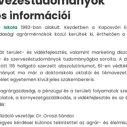
rvezéstudományok
os információi
 Iskola
1993-ban alakult. Kezdetben a Kaposvári Eg
azdasági agrármérnökök közül kerültek ki, érthetően 
át terület- és vidékfejlesztés, valamint marketing disz
s- és szervezéstudományok tudományágba sorolta. A d
zött 116 hallgató szerzett abszolutóriumot, 61-en véd
éhányat ma már a doktoriskola oktatói és témavezet
et egyetemen kívüli jeles szakemberei is.
 agrárgazdasági, a pénzügyi és a területi folyamatok sze
latok, a környezetgazdálkodás, a vidékfejlesztés és az 
ik:
záció vezetője: Dr. Oroszi Sándor
s kérdései különös tekintettel az agrár- és élelmisze