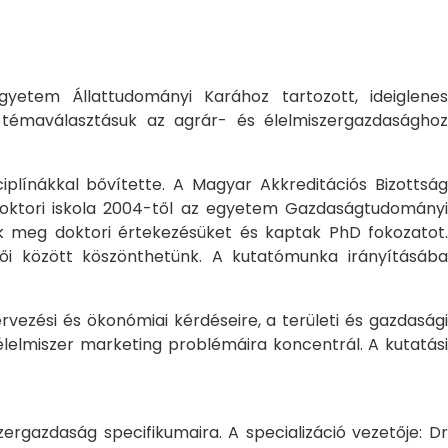
yetem Állattudományi Karához tartozott, ideiglene
a témaválasztásuk az agrár- és élelmiszergazdasághoz
ciplínákkal bővítette. A Magyar Akkreditációs Bizottság
oktori iskola 2004-től az egyetem Gazdaságtudományi
ték meg doktori értekezésüket és kaptak PhD fokozatot.
ői között köszönthetünk. A kutatómunka irányításába
rvezési és ökonómiai kérdéseire, a területi és gazdasági
élelmiszer marketing problémáira koncentrál. A kutatási
rgazdaság specifikumaira. A specializáció vezetője: Dr