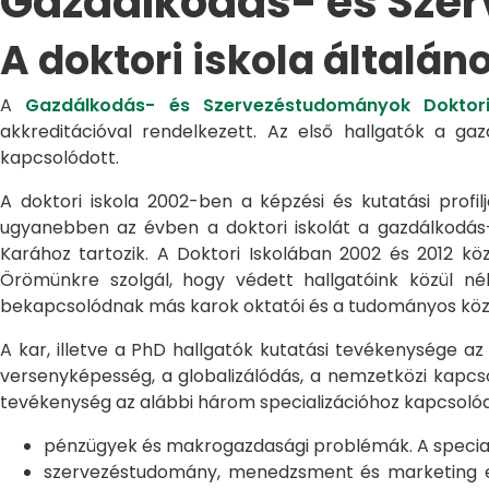
Gazdálkodás- és Sze
A doktori iskola általán
A
Gazdálkodás- és Szervezéstudományok Doktori
akkreditációval rendelkezett. Az első hallgatók a g
kapcsolódott.
A doktori iskola 2002-ben a képzési és kutatási profilj
ugyanebben az évben a doktori iskolát a gazdálkodá
Karához tartozik. A Doktori Iskolában 2002 és 2012 kö
Örömünkre szolgál, hogy védett hallgatóink közül n
bekapcsolódnak más karok oktatói és a tudományos közél
A kar, illetve a PhD hallgatók kutatási tevékenysége az
versenyképesség, a globalizálódás, a nemzetközi kapcso
tevékenység az alábbi három specializációhoz kapcsolód
pénzügyek és makrogazdasági problémák. A speciali
szervezéstudomány, menedzsment és marketing egye