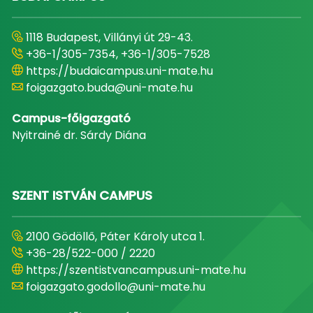
1118 Budapest, Villányi út 29-43.
+36-1/305-7354, +36-1/305-7528
https://budaicampus.uni-mate.hu
foigazgato.buda@uni-mate.hu
Campus-főigazgató
Nyitrainé dr. Sárdy Diána
SZENT ISTVÁN CAMPUS
2100 Gödöllő, Páter Károly utca 1.
+36-28/522-000 / 2220
https://szentistvancampus.uni-mate.hu
foigazgato.godollo@uni-mate.hu