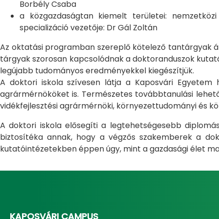
Borbély Csaba
a közgazdaságtan kiemelt területei: nemzetköz
specializáció vezetője: Dr Gál Zoltán
Az oktatási programban szereplő kötelező tantárgyak átfo
tárgyak szorosan kapcsolódnak a doktoranduszok kutatás
legújabb tudományos eredményekkel kiegészítjük.
A doktori iskola szívesen látja a Kaposvári Egyete
agrármérnököket is. Természetes továbbtanulási lehetős
vidékfejlesztési agrármérnöki, környezettudományi és kö
A doktori iskola elősegíti a legtehetségesebb diplom
biztosítéka annak, hogy a végzős szakemberek a dokto
kutatóintézetekben éppen úgy, mint a gazdasági élet ma
KAPOSVÁRI CAMPUS