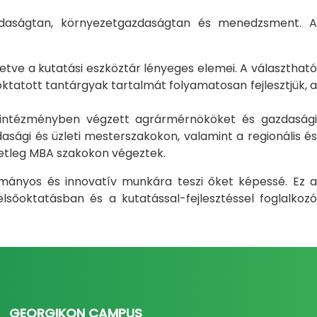
gazdaságtan, környezetgazdaságtan és menedzsment. A
letve a kutatási eszköztár lényeges elemei. A választható
atott tantárgyak tartalmát folyamatosan fejlesztjük, a
i intézményben végzett agrármérnököket és gazdasági
sági és üzleti mesterszakokon, valamint a regionális és
setleg MBA szakokon végeztek.
ományos és innovatív munkára teszi őket képessé. Ez a
sőoktatásban és a kutatással-fejlesztéssel foglalkozó
GEORGIKON CAMPUS