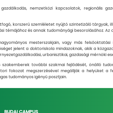
i gazdálkodás, nemzetközi kapcsolatok, regionális 
gó, korszerű szemléletet nyújtó szintetizáló tárgyak, il
i témájához és annak tudományági besorolásához. Az okt
m hagyományos mesterszakjain, vagy más felsőoktatás
éget jelent a doktoriskola mindazoknak, akik a közgazda
rnyezetgazdálkodási, urbanisztikai, gazdasági mérnöki e
ás szakemberek további szakmai fejlődését, önálló tud
ri fokozat megszerzésével megállják a helyüket a fel
gas tudományos igényű posztjain.
BUDAI CAMPUS