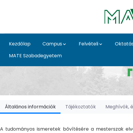
Ugrás a fő tartalomhoz
Kezdőlap
Campus
Felvételi
Oktatá
MATE Szabadegyetem
Doktori Iskolák - Ka
Általános információk
Tájékoztatók
Meghívók, 
A tudományos ismeretek bővítésére a mesterszak elvé