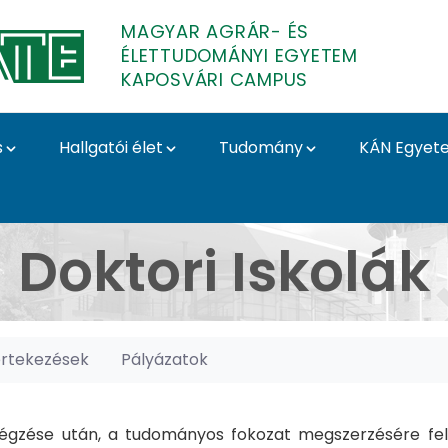
MAGYAR AGRÁR- ÉS
ÉLETTUDOMÁNYI EGYETEM
KAPOSVÁRI CAMPUS
s
Hallgatói élet
Tudomány
KÁN Egyet
posvári Campus
Doktori Iskolák
értekezések
Pályázatok
gzése után, a tudományos fokozat megszerzésére felk