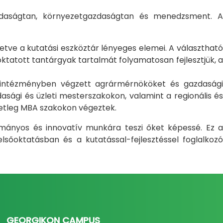
gazdaságtan, környezetgazdaságtan és menedzsment. A
letve a kutatási eszköztár lényeges elemei. A választható
atott tantárgyak tartalmát folyamatosan fejlesztjük, a
i intézményben végzett agrármérnököket és gazdasági
sági és üzleti mesterszakokon, valamint a regionális és
setleg MBA szakokon végeztek.
ományos és innovatív munkára teszi őket képessé. Ez a
sőoktatásban és a kutatással-fejlesztéssel foglalkozó
GEORGIKON CAMPUS