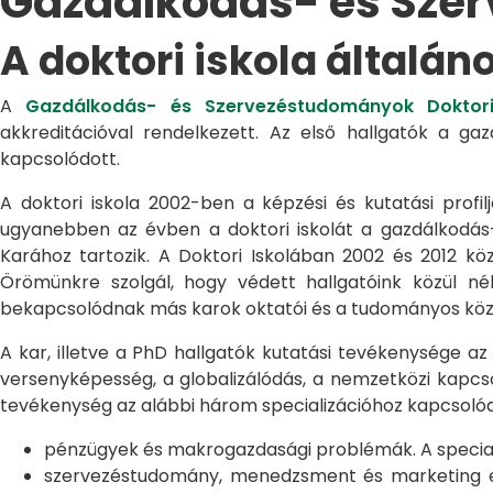
Gazdálkodás- és Sze
A doktori iskola általán
A
Gazdálkodás- és Szervezéstudományok Doktori
akkreditációval rendelkezett. Az első hallgatók a g
kapcsolódott.
A doktori iskola 2002-ben a képzési és kutatási profilj
ugyanebben az évben a doktori iskolát a gazdálkodá
Karához tartozik. A Doktori Iskolában 2002 és 2012 kö
Örömünkre szolgál, hogy védett hallgatóink közül n
bekapcsolódnak más karok oktatói és a tudományos közél
A kar, illetve a PhD hallgatók kutatási tevékenysége az
versenyképesség, a globalizálódás, a nemzetközi kapcso
tevékenység az alábbi három specializációhoz kapcsolód
pénzügyek és makrogazdasági problémák. A speciali
szervezéstudomány, menedzsment és marketing egye