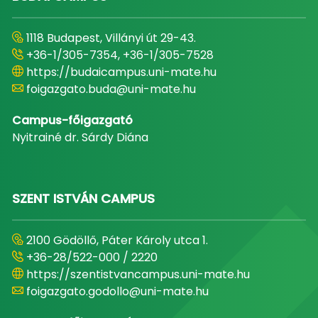
1118 Budapest, Villányi út 29-43.
+36-1/305-7354, +36-1/305-7528
https://budaicampus.uni-mate.hu
foigazgato.buda@uni-mate.hu
Campus-főigazgató
Nyitrainé dr. Sárdy Diána
SZENT ISTVÁN CAMPUS
2100 Gödöllő, Páter Károly utca 1.
+36-28/522-000 / 2220
https://szentistvancampus.uni-mate.hu
foigazgato.godollo@uni-mate.hu