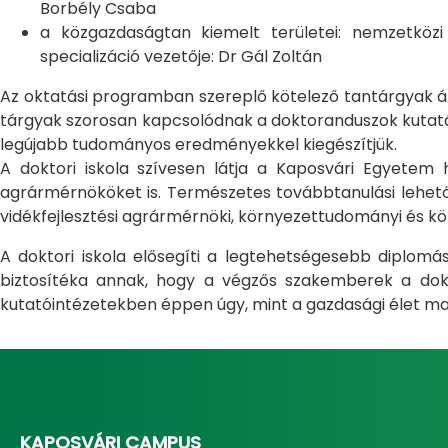
Borbély Csaba
a közgazdaságtan kiemelt területei: nemzetköz
specializáció vezetője: Dr Gál Zoltán
Az oktatási programban szereplő kötelező tantárgyak átfo
tárgyak szorosan kapcsolódnak a doktoranduszok kutatás
legújabb tudományos eredményekkel kiegészítjük.
A doktori iskola szívesen látja a Kaposvári Egyete
agrármérnököket is. Természetes továbbtanulási lehetős
vidékfejlesztési agrármérnöki, környezettudományi és kö
A doktori iskola elősegíti a legtehetségesebb diplom
biztosítéka annak, hogy a végzős szakemberek a dokto
kutatóintézetekben éppen úgy, mint a gazdasági élet ma
KAPOSVÁRI CAMPUS