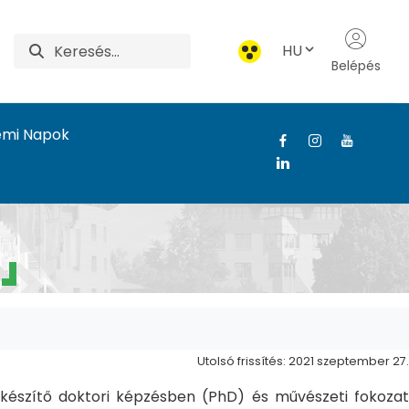
HU
Belépés
emi Napok
Utolsó frissítés: 2021 szeptember 27.
észítő doktori képzésben (PhD) és művészeti fokozat