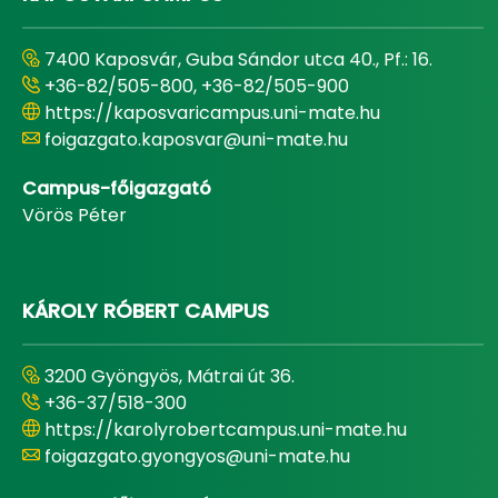
7400 Kaposvár, Guba Sándor utca 40., Pf.: 16.
+36-82/505-800, +36-82/505-900
https://kaposvaricampus.uni-mate.hu
foigazgato.kaposvar@uni-mate.hu
Campus-főigazgató
Vörös Péter
KÁROLY RÓBERT CAMPUS
3200 Gyöngyös, Mátrai út 36.
+36-37/518-300
https://karolyrobertcampus.uni-mate.hu
foigazgato.gyongyos@uni-mate.hu