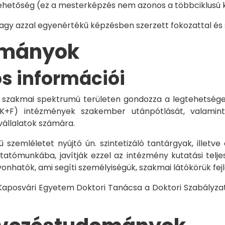
hetőség (ez a mesterképzés nem azonos a többciklusú ké
vagy azzal egyenértékű képzésben szerzett fokozattal és
dományok
os információi
 szakmai spektrumú területen gondozza a legtehetségese
 K+F) intézmények szakember utánpótlását, valamint
vállalatok számára.
 szemléletet nyújtó ún. szintetizáló tantárgyak, illetve
tómunkába, javítják ezzel az intézmény kutatási telje
vonhatók, ami segíti személyiségük, szakmai látókörük fe
 Kaposvári Egyetem Doktori Tanácsa a Doktori Szabályzat