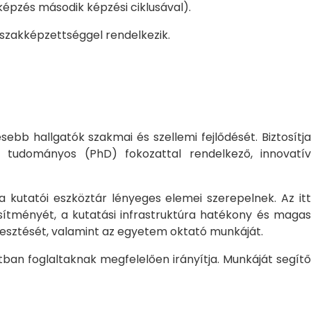
pzés második képzési ciklusával).
 szakképzettséggel rendelkezik.
bb hallgatók szakmai és szellemi fejlődését. Biztosítj
 tudományos (PhD) fokozattal rendelkező, innovatív
 a kutatói eszköztár lényeges elemei szerepelnek. Az itt
sítményét, a kutatási infrastruktúra hatékony és magas
jlesztését, valamint az egyetem oktató munkáját.
ban foglaltaknak megfelelően irányítja. Munkáját segítő