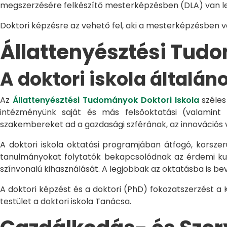
megszerzésére felkészítő mesterképzésben (DLA) van le
Doktori képzésre az vehető fel, aki a mesterképzésben 
Állattenyésztési Tu
A doktori iskola általán
Az
Állattenyésztési Tudományok Doktori Iskola
széles
intézményünk saját és más felsőoktatási (valamint
szakembereket ad a gazdasági szférának, az innovációs 
A doktori iskola oktatási programjában átfogó, korszerű
tanulmányokat folytatók bekapcsolódnak az érdemi kuta
színvonalú kihasználását. A legjobbak az oktatásba is be
A doktori képzést és a doktori (PhD) fokozatszerzést a
testület a doktori iskola Tanácsa.