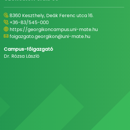
8360 Keszthely, Deák Ferenc utca 16.
+36-83/545-000
https://georgikoncampus.uni-mate.hu
foigazgato.georgikon@uni-mate.hu
Campus-főigazgató
Dr. Rózsa László