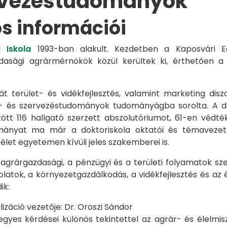
rvezéstudományok
os információi
 Iskola
1993-ban alakult. Kezdetben a Kaposvári Eg
azdasági agrármérnökök közül kerültek ki, érthetően 
át terület- és vidékfejlesztés, valamint marketing disz
s- és szervezéstudományok tudományágba sorolta. A d
zött 116 hallgató szerzett abszolutóriumot, 61-en véd
éhányat ma már a doktoriskola oktatói és témavezet
et egyetemen kívüli jeles szakemberei is.
 agrárgazdasági, a pénzügyi és a területi folyamatok sze
latok, a környezetgazdálkodás, a vidékfejlesztés és az 
ik:
záció vezetője: Dr. Oroszi Sándor
s kérdései különös tekintettel az agrár- és élelmisze