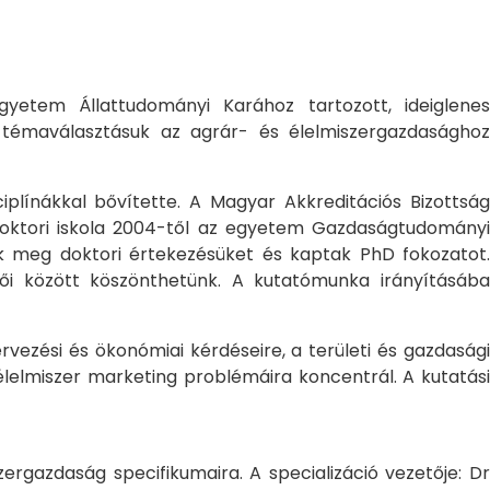
yetem Állattudományi Karához tartozott, ideiglene
a témaválasztásuk az agrár- és élelmiszergazdasághoz
ciplínákkal bővítette. A Magyar Akkreditációs Bizottság
oktori iskola 2004-től az egyetem Gazdaságtudományi
ték meg doktori értekezésüket és kaptak PhD fokozatot.
ői között köszönthetünk. A kutatómunka irányításába
rvezési és ökonómiai kérdéseire, a területi és gazdasági
élelmiszer marketing problémáira koncentrál. A kutatási
rgazdaság specifikumaira. A specializáció vezetője: Dr