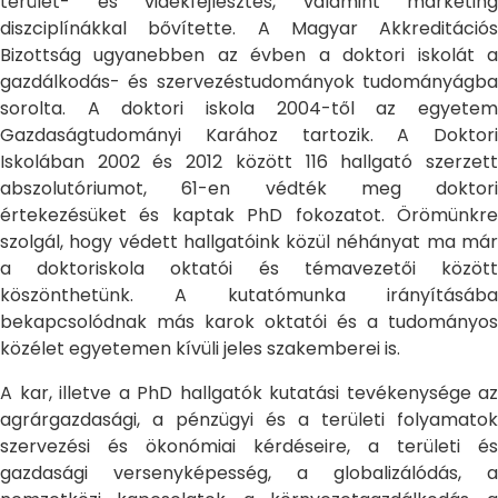
terület- és vidékfejlesztés, valamint marketing
diszciplínákkal bővítette. A Magyar Akkreditációs
Bizottság ugyanebben az évben a doktori iskolát a
gazdálkodás- és szervezéstudományok tudományágba
sorolta. A doktori iskola 2004-től az egyetem
Gazdaságtudományi Karához tartozik. A Doktori
Iskolában 2002 és 2012 között 116 hallgató szerzett
abszolutóriumot, 61-en védték meg doktori
értekezésüket és kaptak PhD fokozatot. Örömünkre
szolgál, hogy védett hallgatóink közül néhányat ma már
a doktoriskola oktatói és témavezetői között
köszönthetünk. A kutatómunka irányításába
bekapcsolódnak más karok oktatói és a tudományos
közélet egyetemen kívüli jeles szakemberei is.
A kar, illetve a PhD hallgatók kutatási tevékenysége az
agrárgazdasági, a pénzügyi és a területi folyamatok
szervezési és ökonómiai kérdéseire, a területi és
gazdasági versenyképesség, a globalizálódás, a