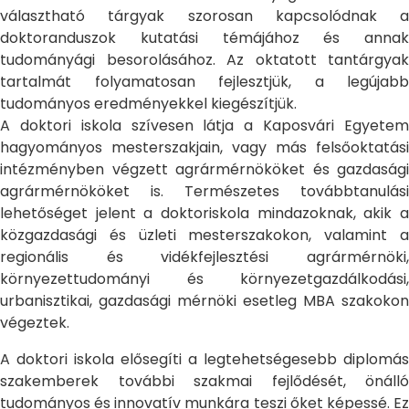
választható tárgyak szorosan kapcsolódnak a
doktoranduszok kutatási témájához és annak
tudományági besorolásához. Az oktatott tantárgyak
tartalmát folyamatosan fejlesztjük, a legújabb
tudományos eredményekkel kiegészítjük.
A doktori iskola szívesen látja a Kaposvári Egyetem
hagyományos mesterszakjain, vagy más felsőoktatási
intézményben végzett agrármérnököket és gazdasági
agrármérnököket is. Természetes továbbtanulási
lehetőséget jelent a doktoriskola mindazoknak, akik a
közgazdasági és üzleti mesterszakokon, valamint a
regionális és vidékfejlesztési agrármérnöki,
környezettudományi és környezetgazdálkodási,
urbanisztikai, gazdasági mérnöki esetleg MBA szakokon
végeztek.
A doktori iskola elősegíti a legtehetségesebb diplomás
szakemberek további szakmai fejlődését, önálló
tudományos és innovatív munkára teszi őket képessé. Ez