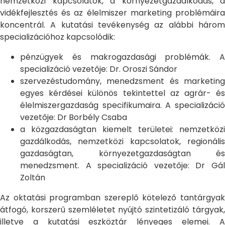
nemzetközi kapcsolatok, a környezetgazdálkodás, a
vidékfejlesztés és az élelmiszer marketing problémáira
koncentrál. A kutatási tevékenység az alábbi három
specializációhoz kapcsolódik:
pénzügyek és makrogazdasági problémák. A
specializáció vezetője: Dr. Oroszi Sándor
szervezéstudomány, menedzsment és marketing
egyes kérdései különös tekintettel az agrár- és
élelmiszergazdaság specifikumaira. A specializáció
vezetője: Dr Borbély Csaba
a közgazdaságtan kiemelt területei: nemzetközi
gazdálkodás, nemzetközi kapcsolatok, regionális
gazdaságtan, környezetgazdaságtan és
menedzsment. A specializáció vezetője: Dr Gál
Zoltán
Az oktatási programban szereplő kötelező tantárgyak
átfogó, korszerű szemléletet nyújtó szintetizáló tárgyak,
illetve a kutatási eszköztár lényeges elemei. A