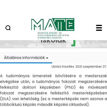
Ugrás a fő tartalomhoz
MATE Szabadegyetem
Doktori Iskolák - Ka
Doktori
MAGYAR AGRÁR- ÉS
ÉLETTUDOMÁNYI EGYETEM
Iskolák
KAPOSVÁRI CAMPUS
Általános információk
Utolsó frissítés: 2021 szeptember 27.
A tudományos ismeretek bővítésére a mesterszak
elvégzése után, a tudományos fokozat megszerzésére
felkészítő doktori képzésben (PhD) és művészeti
fokozat megszerzésére felkészítő mesterképzésben
(DLA) van lehetőség (ez a mesterképzés nem azonos a
többciklusú képzés második képzési ciklusával).