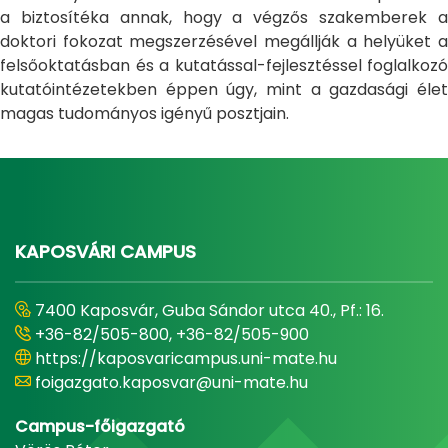
a biztosítéka annak, hogy a végzős szakemberek a
doktori fokozat megszerzésével megállják a helyüket a
felsőoktatásban és a kutatással-fejlesztéssel foglalkozó
kutatóintézetekben éppen úgy, mint a gazdasági élet
magas tudományos igényű posztjain.
KAPOSVÁRI CAMPUS
7400 Kaposvár, Guba Sándor utca 40., Pf.: 16.
+36-82/505-800, +36-82/505-900
https://kaposvaricampus.uni-mate.hu
foigazgato.kaposvar@uni-mate.hu
Campus-főigazgató