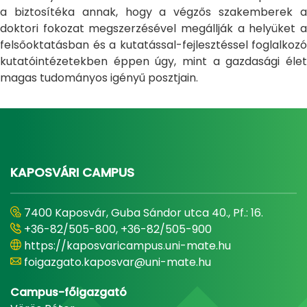
a biztosítéka annak, hogy a végzős szakemberek a
doktori fokozat megszerzésével megállják a helyüket a
felsőoktatásban és a kutatással-fejlesztéssel foglalkozó
kutatóintézetekben éppen úgy, mint a gazdasági élet
magas tudományos igényű posztjain.
KAPOSVÁRI CAMPUS
7400 Kaposvár, Guba Sándor utca 40., Pf.: 16.
+36-82/505-800, +36-82/505-900
https://kaposvaricampus.uni-mate.hu
foigazgato.kaposvar@uni-mate.hu
Campus-főigazgató