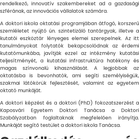
rendelkező, innovatív szakembereket ad a gazdasági
szférának, az innovációs vállalatok számára.
A doktori iskola oktatási programjában átfogó, korszerű
szemléletet nyújtó ún. szintetizáló tantárgyak, illetve a
kutatói eszköztár lényeges elemei szerepelnek. Az itt
tanulmányokat folytatók bekapcsolódnak az érdemi
kutatómunkába, javítják ezzel az intézmény kutatási
teljesítményét, a kutatási infrastruktúra hatékony és
magas színvonalú kihasználását. A legjobbak az
oktatásba is bevonhatók, ami segíti személyiségük,
szakmai látókörük fejlesztését, valamint az egyetem
oktató munkáját.
A doktori képzést és a doktori (PhD) fokozatszerzést a
Kaposvári Egyetem Doktori Tanácsa a Doktori
Szabályzatban foglaltaknak megfelelően irányítja.
Munkáját segítő testület a doktori iskola Tanácsa.