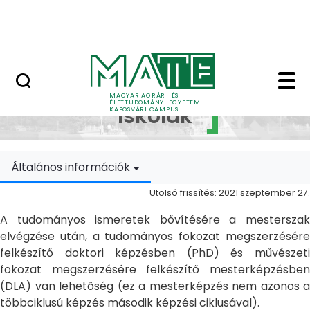
Ugrás a fő tartalomhoz
MATE Szabadegyetem
Doktori Iskolák - Ka
Doktori
MAGYAR AGRÁR- ÉS
ÉLETTUDOMÁNYI EGYETEM
Iskolák
KAPOSVÁRI CAMPUS
Általános információk
Utolsó frissítés: 2021 szeptember 27.
A tudományos ismeretek bővítésére a mesterszak
elvégzése után, a tudományos fokozat megszerzésére
felkészítő doktori képzésben (PhD) és művészeti
fokozat megszerzésére felkészítő mesterképzésben
(DLA) van lehetőség (ez a mesterképzés nem azonos a
többciklusú képzés második képzési ciklusával).