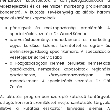
nemzetközi kapcsolatok, a környezetgazdálkodás, a
vidékfejlesztés és az élelmiszer marketing problémáira
koncentrál. A kutatási tevékenység az alábbi három
specializációhoz kapcsolódik:
pénzügyek és makrogazdasági problémák. A
specializáció vezetője: Dr. Oroszi Sándor
szervezéstudomány, menedzsment és marketing
egyes kérdései különös tekintettel az agrár- és
élelmiszergazdaság specifikumaira. A specializáció
vezetője: Dr Borbély Csaba
a közgazdaságtan kiemelt területei: nemzetközi
gazdálkodás, nemzetközi kapcsolatok, regionális
gazdaságtan, környezetgazdaságtan és
menedzsment. A specializáció vezetője: Dr Gál
Zoltán
Az oktatási programban szereplő kötelező tantárgyak
átfogó, korszerű szemléletet nyújtó szintetizáló tárgyak,
illetve a kutatási eszköztár lényeges elemei. A