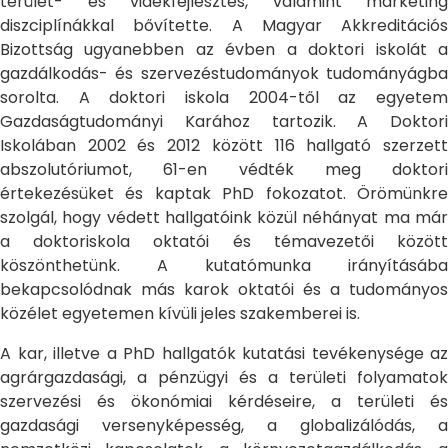
terület- és vidékfejlesztés, valamint marketing
diszciplínákkal bővítette. A Magyar Akkreditációs
Bizottság ugyanebben az évben a doktori iskolát a
gazdálkodás- és szervezéstudományok tudományágba
sorolta. A doktori iskola 2004-től az egyetem
Gazdaságtudományi Karához tartozik. A Doktori
Iskolában 2002 és 2012 között 116 hallgató szerzett
abszolutóriumot, 61-en védték meg doktori
értekezésüket és kaptak PhD fokozatot. Örömünkre
szolgál, hogy védett hallgatóink közül néhányat ma már
a doktoriskola oktatói és témavezetői között
köszönthetünk. A kutatómunka irányításába
bekapcsolódnak más karok oktatói és a tudományos
közélet egyetemen kívüli jeles szakemberei is.
A kar, illetve a PhD hallgatók kutatási tevékenysége az
agrárgazdasági, a pénzügyi és a területi folyamatok
szervezési és ökonómiai kérdéseire, a területi és
gazdasági versenyképesség, a globalizálódás, a