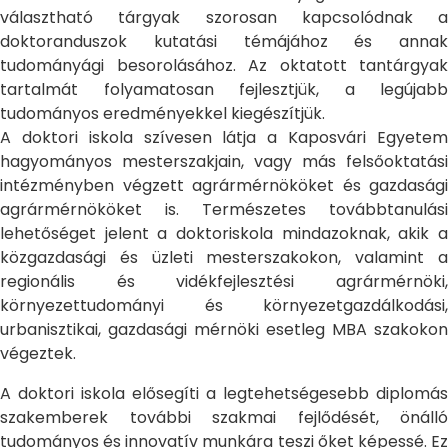
választható tárgyak szorosan kapcsolódnak a
doktoranduszok kutatási témájához és annak
tudományági besorolásához. Az oktatott tantárgyak
tartalmát folyamatosan fejlesztjük, a legújabb
tudományos eredményekkel kiegészítjük.
A doktori iskola szívesen látja a Kaposvári Egyetem
hagyományos mesterszakjain, vagy más felsőoktatási
intézményben végzett agrármérnököket és gazdasági
agrármérnököket is. Természetes továbbtanulási
lehetőséget jelent a doktoriskola mindazoknak, akik a
közgazdasági és üzleti mesterszakokon, valamint a
regionális és vidékfejlesztési agrármérnöki,
környezettudományi és környezetgazdálkodási,
urbanisztikai, gazdasági mérnöki esetleg MBA szakokon
végeztek.
A doktori iskola elősegíti a legtehetségesebb diplomás
szakemberek további szakmai fejlődését, önálló
tudományos és innovatív munkára teszi őket képessé. Ez