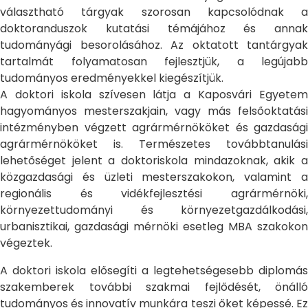
választható tárgyak szorosan kapcsolódnak a
doktoranduszok kutatási témájához és annak
tudományági besorolásához. Az oktatott tantárgyak
tartalmát folyamatosan fejlesztjük, a legújabb
tudományos eredményekkel kiegészítjük.
A doktori iskola szívesen látja a Kaposvári Egyetem
hagyományos mesterszakjain, vagy más felsőoktatási
intézményben végzett agrármérnököket és gazdasági
agrármérnököket is. Természetes továbbtanulási
lehetőséget jelent a doktoriskola mindazoknak, akik a
közgazdasági és üzleti mesterszakokon, valamint a
regionális és vidékfejlesztési agrármérnöki,
környezettudományi és környezetgazdálkodási,
urbanisztikai, gazdasági mérnöki esetleg MBA szakokon
végeztek.
A doktori iskola elősegíti a legtehetségesebb diplomás
szakemberek további szakmai fejlődését, önálló
tudományos és innovatív munkára teszi őket képessé. Ez