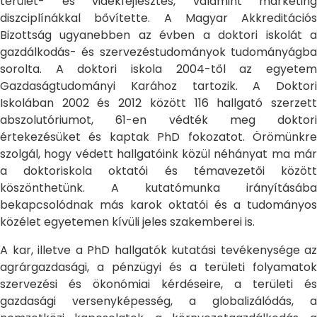
terület- és vidékfejlesztés, valamint marketing
diszciplínákkal bővítette. A Magyar Akkreditációs
Bizottság ugyanebben az évben a doktori iskolát a
gazdálkodás- és szervezéstudományok tudományágba
sorolta. A doktori iskola 2004-től az egyetem
Gazdaságtudományi Karához tartozik. A Doktori
Iskolában 2002 és 2012 között 116 hallgató szerzett
abszolutóriumot, 61-en védték meg doktori
értekezésüket és kaptak PhD fokozatot. Örömünkre
szolgál, hogy védett hallgatóink közül néhányat ma már
a doktoriskola oktatói és témavezetői között
köszönthetünk. A kutatómunka irányításába
bekapcsolódnak más karok oktatói és a tudományos
közélet egyetemen kívüli jeles szakemberei is.
A kar, illetve a PhD hallgatók kutatási tevékenysége az
agrárgazdasági, a pénzügyi és a területi folyamatok
szervezési és ökonómiai kérdéseire, a területi és
gazdasági versenyképesség, a globalizálódás, a