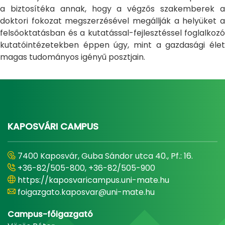
a biztosítéka annak, hogy a végzős szakemberek a
doktori fokozat megszerzésével megállják a helyüket a
felsőoktatásban és a kutatással-fejlesztéssel foglalkozó
kutatóintézetekben éppen úgy, mint a gazdasági élet
magas tudományos igényű posztjain.
KAPOSVÁRI CAMPUS
7400 Kaposvár, Guba Sándor utca 40., Pf.: 16.
+36-82/505-800, +36-82/505-900
https://kaposvaricampus.uni-mate.hu
foigazgato.kaposvar@uni-mate.hu
Campus-főigazgató