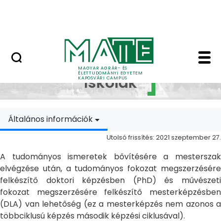
Ugrás a fő tartalomhoz
MATE Szabadegyetem
Doktori Iskolák - Ka
Doktori
MAGYAR AGRÁR- ÉS
ÉLETTUDOMÁNYI EGYETEM
Iskolák
KAPOSVÁRI CAMPUS
Általános információk
Utolsó frissítés: 2021 szeptember 27.
A tudományos ismeretek bővítésére a mesterszak
elvégzése után, a tudományos fokozat megszerzésére
felkészítő doktori képzésben (PhD) és művészeti
fokozat megszerzésére felkészítő mesterképzésben
(DLA) van lehetőség (ez a mesterképzés nem azonos a
többciklusú képzés második képzési ciklusával).