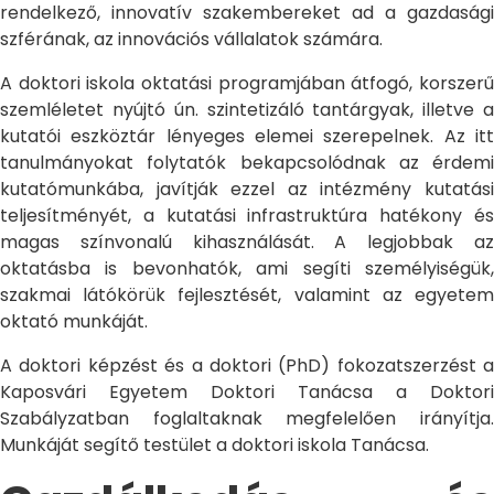
rendelkező, innovatív szakembereket ad a gazdasági
szférának, az innovációs vállalatok számára.
A doktori iskola oktatási programjában átfogó, korszerű
szemléletet nyújtó ún. szintetizáló tantárgyak, illetve a
kutatói eszköztár lényeges elemei szerepelnek. Az itt
tanulmányokat folytatók bekapcsolódnak az érdemi
kutatómunkába, javítják ezzel az intézmény kutatási
teljesítményét, a kutatási infrastruktúra hatékony és
magas színvonalú kihasználását. A legjobbak az
oktatásba is bevonhatók, ami segíti személyiségük,
szakmai látókörük fejlesztését, valamint az egyetem
oktató munkáját.
A doktori képzést és a doktori (PhD) fokozatszerzést a
Kaposvári Egyetem Doktori Tanácsa a Doktori
Szabályzatban foglaltaknak megfelelően irányítja.
Munkáját segítő testület a doktori iskola Tanácsa.