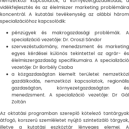
nemzetközi kapcsolatok, a környezetgazdálkodás, a
vidékfejlesztés és az élelmiszer marketing problémáira
koncentrál. A kutatási tevékenység az alábbi három
specializációhoz kapcsolódik:
pénzügyek és makrogazdasági problémák. A
specializáció vezetője: Dr. Oroszi Sándor
szervezéstudomány, menedzsment és marketing
egyes kérdései különös tekintettel az agrár- és
élelmiszergazdaság specifikumaira. A specializáció
vezetője: Dr Borbély Csaba
a közgazdaságtan kiemelt területei: nemzetközi
gazdálkodás, nemzetközi kapcsolatok, regionális
gazdaságtan, környezetgazdaságtan és
menedzsment. A specializáció vezetője: Dr Gál
Zoltán
Az oktatási programban szereplő kötelező tantárgyak
átfogó, korszerű szemléletet nyújtó szintetizáló tárgyak,
illetve a kutatási eszköztár lényeges elemei. A