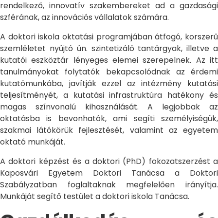
rendelkező, innovatív szakembereket ad a gazdasági
szférának, az innovációs vállalatok számára.
A doktori iskola oktatási programjában átfogó, korszerű
szemléletet nyújtó ún. szintetizáló tantárgyak, illetve a
kutatói eszköztár lényeges elemei szerepelnek. Az itt
tanulmányokat folytatók bekapcsolódnak az érdemi
kutatómunkába, javítják ezzel az intézmény kutatási
teljesítményét, a kutatási infrastruktúra hatékony és
magas színvonalú kihasználását. A legjobbak az
oktatásba is bevonhatók, ami segíti személyiségük,
szakmai látókörük fejlesztését, valamint az egyetem
oktató munkáját.
A doktori képzést és a doktori (PhD) fokozatszerzést a
Kaposvári Egyetem Doktori Tanácsa a Doktori
Szabályzatban foglaltaknak megfelelően irányítja.
Munkáját segítő testület a doktori iskola Tanácsa.