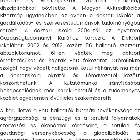
terület- és vidékfejlesztés, valamint marketing
diszciplínákkal bővítette. A Magyar Akkreditációs
Bizottság ugyanebben az évben a doktori iskolát a
gazdálkodás- és szervezéstudományok tudományágba
sorolta. A doktori iskola 2004-től az egyetem
Gazdaságtudományi Karához tartozik. A Doktori
Iskolában 2002 és 2012 között 116 hallgató szerzett
abszolutóriumot, 61-en védték meg doktori
értekezésüket és kaptak PhD fokozatot. Örömünkre
szolgál, hogy védett hallgatóink közül néhányat ma már
a doktoriskola oktatói és témavezetői között
köszönthetünk. A kutatómunka irányításába
bekapcsolódnak más karok oktatói és a tudományos
közélet egyetemen kívüli jeles szakemberei is.
A kar, illetve a PhD hallgatók kutatási tevékenysége az
agrárgazdasági, a pénzügyi és a területi folyamatok
szervezési és ökonómiai kérdéseire, a területi és
gazdasági versenyképesség, a globalizálódás, a