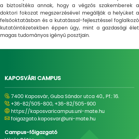
a biztosítéka annak, hogy a végzős szakemberek a
doktori fokozat megszerzésével megállják a helyüket a
felsőoktatásban és a kutatással-fejlesztéssel foglalkozó
kutatóintézetekben éppen úgy, mint a gazdasági élet
magas tudományos igényű posztjain.
KAPOSVÁRI CAMPUS
7400 Kaposvár, Guba Sándor utca 40., Pf.: 16.
+36-82/505-800, +36-82/505-900
https://kaposvaricampus.uni-mate.hu
foigazgato.kaposvar@uni-mate.hu
Campus-főigazgató