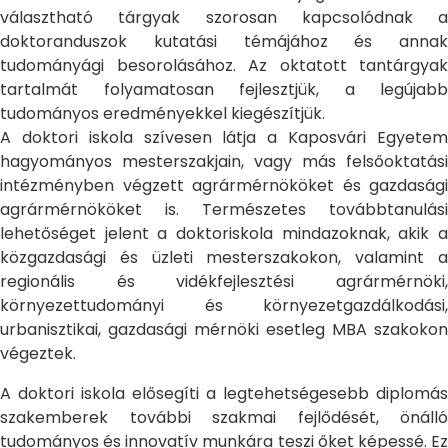
választható tárgyak szorosan kapcsolódnak a
doktoranduszok kutatási témájához és annak
tudományági besorolásához. Az oktatott tantárgyak
tartalmát folyamatosan fejlesztjük, a legújabb
tudományos eredményekkel kiegészítjük.
A doktori iskola szívesen látja a Kaposvári Egyetem
hagyományos mesterszakjain, vagy más felsőoktatási
intézményben végzett agrármérnököket és gazdasági
agrármérnököket is. Természetes továbbtanulási
lehetőséget jelent a doktoriskola mindazoknak, akik a
közgazdasági és üzleti mesterszakokon, valamint a
regionális és vidékfejlesztési agrármérnöki,
környezettudományi és környezetgazdálkodási,
urbanisztikai, gazdasági mérnöki esetleg MBA szakokon
végeztek.
A doktori iskola elősegíti a legtehetségesebb diplomás
szakemberek további szakmai fejlődését, önálló
tudományos és innovatív munkára teszi őket képessé. Ez