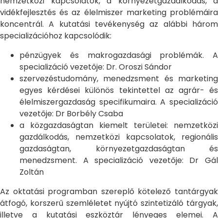
nemzetközi kapcsolatok, a környezetgazdálkodás, a
vidékfejlesztés és az élelmiszer marketing problémáira
koncentrál. A kutatási tevékenység az alábbi három
specializációhoz kapcsolódik:
pénzügyek és makrogazdasági problémák. A
specializáció vezetője: Dr. Oroszi Sándor
szervezéstudomány, menedzsment és marketing
egyes kérdései különös tekintettel az agrár- és
élelmiszergazdaság specifikumaira. A specializáció
vezetője: Dr Borbély Csaba
a közgazdaságtan kiemelt területei: nemzetközi
gazdálkodás, nemzetközi kapcsolatok, regionális
gazdaságtan, környezetgazdaságtan és
menedzsment. A specializáció vezetője: Dr Gál
Zoltán
Az oktatási programban szereplő kötelező tantárgyak
átfogó, korszerű szemléletet nyújtó szintetizáló tárgyak,
illetve a kutatási eszköztár lényeges elemei. A