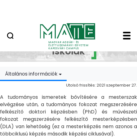
Ugrás a fő tartalomhoz
MATE Szabadegyetem
Doktori Iskolák - Ka
Doktori
MAGYAR AGRÁR- ÉS
ÉLETTUDOMÁNYI EGYETEM
Iskolák
KAPOSVÁRI CAMPUS
Általános információk
Utolsó frissítés: 2021 szeptember 27.
A tudományos ismeretek bővítésére a mesterszak
elvégzése után, a tudományos fokozat megszerzésére
felkészítő doktori képzésben (PhD) és művészeti
fokozat megszerzésére felkészítő mesterképzésben
(DLA) van lehetőség (ez a mesterképzés nem azonos a
többciklusú képzés második képzési ciklusával).