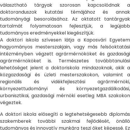
választható tárgyak szorosan kapcsolódnak a
doktoranduszok kutatási témájához és annak
tudományági besorolásához. Az oktatott tantárgyak
tartalmát folyamatosan fejlesztjük, a legújabb
tudományos eredményekkel kiegészítjük.
A doktori iskola szívesen látja a Kaposvári Egyetem
hagyományos mesterszakjain, vagy más felsőoktatási
intézményben végzett agrármérnököket és gazdasági
agrármérnököket is. Természetes továbbtanulási
lehetőséget jelent a doktoriskola mindazoknak, akik a
közgazdasági és üzleti mesterszakokon, valamint a
regionális és vidékfejlesztési agrármérnöki,
környezettudományi és környezetgazdálkodási,
urbanisztikai, gazdasági mérnöki esetleg MBA szakokon
végeztek.
A doktori iskola elősegíti a legtehetségesebb diplomás
szakemberek további szakmai fejlődését, önálló
tudományos és innovatív munkára teszi őket képessé. Ez