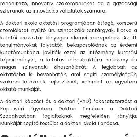
rendelkező, innovatív szakembereket ad a gazdasági
szférának, az innovációs vállalatok számára.
A doktori iskola oktatási programjában átfogó, korszerű
szemléletet nyújtó ún. szintetizáló tantárgyak, illetve a
kutatói eszköztár lényeges elemei szerepelnek. Az itt
tanulmányokat folytatók bekapcsolódnak az érdemi
kutatómunkába, javítják ezzel az intézmény kutatási
teljesítményét, a kutatási infrastruktúra hatékony és
magas színvonalú kihasználását. A legjobbak az
oktatásba is bevonhatók, ami segíti személyiségük,
szakmai látókörük fejlesztését, valamint az egyetem
oktató munkáját.
A doktori képzést és a doktori (PhD) fokozatszerzést a
Kaposvári Egyetem Doktori Tanácsa a Doktori
Szabályzatban foglaltaknak megfelelően irányítja.
Munkáját segítő testület a doktori iskola Tanácsa.