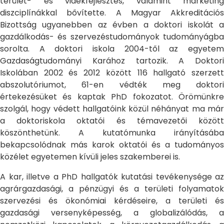
terület- és vidékfejlesztés, valamint marketing
diszciplínákkal bővítette. A Magyar Akkreditációs
Bizottság ugyanebben az évben a doktori iskolát a
gazdálkodás- és szervezéstudományok tudományágba
sorolta. A doktori iskola 2004-től az egyetem
Gazdaságtudományi Karához tartozik. A Doktori
Iskolában 2002 és 2012 között 116 hallgató szerzett
abszolutóriumot, 61-en védték meg doktori
értekezésüket és kaptak PhD fokozatot. Örömünkre
szolgál, hogy védett hallgatóink közül néhányat ma már
a doktoriskola oktatói és témavezetői között
köszönthetünk. A kutatómunka irányításába
bekapcsolódnak más karok oktatói és a tudományos
közélet egyetemen kívüli jeles szakemberei is.
A kar, illetve a PhD hallgatók kutatási tevékenysége az
agrárgazdasági, a pénzügyi és a területi folyamatok
szervezési és ökonómiai kérdéseire, a területi és
gazdasági versenyképesség, a globalizálódás, a