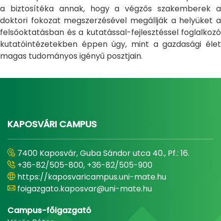
a biztosítéka annak, hogy a végzős szakemberek a
doktori fokozat megszerzésével megállják a helyüket a
felsőoktatásban és a kutatással-fejlesztéssel foglalkozó
kutatóintézetekben éppen úgy, mint a gazdasági élet
magas tudományos igényű posztjain.
KAPOSVÁRI CAMPUS
7400 Kaposvár, Guba Sándor utca 40., Pf.: 16.
+36-82/505-800, +36-82/505-900
https://kaposvaricampus.uni-mate.hu
foigazgato.kaposvar@uni-mate.hu
Campus-főigazgató