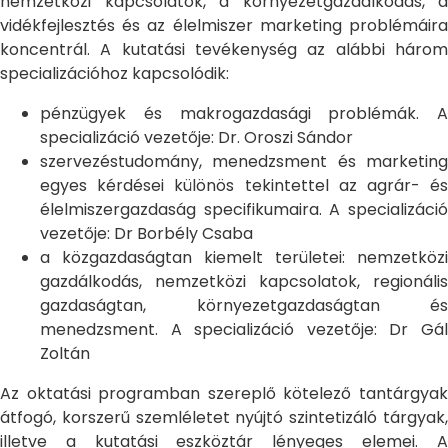
nemzetközi kapcsolatok, a környezetgazdálkodás, a
vidékfejlesztés és az élelmiszer marketing problémáira
koncentrál. A kutatási tevékenység az alábbi három
specializációhoz kapcsolódik:
pénzügyek és makrogazdasági problémák. A
specializáció vezetője: Dr. Oroszi Sándor
szervezéstudomány, menedzsment és marketing
egyes kérdései különös tekintettel az agrár- és
élelmiszergazdaság specifikumaira. A specializáció
vezetője: Dr Borbély Csaba
a közgazdaságtan kiemelt területei: nemzetközi
gazdálkodás, nemzetközi kapcsolatok, regionális
gazdaságtan, környezetgazdaságtan és
menedzsment. A specializáció vezetője: Dr Gál
Zoltán
Az oktatási programban szereplő kötelező tantárgyak
átfogó, korszerű szemléletet nyújtó szintetizáló tárgyak,
illetve a kutatási eszköztár lényeges elemei. A