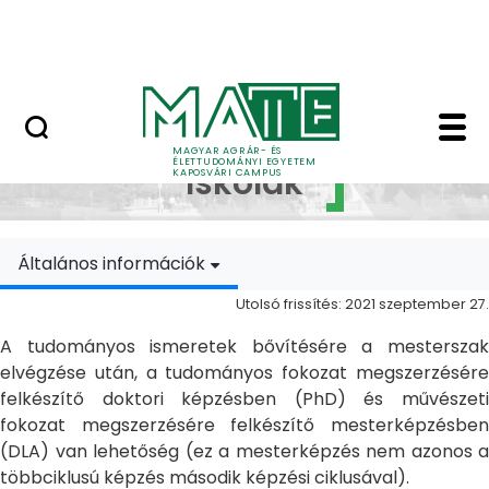
Ugrás a fő tartalomhoz
MATE Szabadegyetem
Doktori Iskolák - Ka
Doktori
MAGYAR AGRÁR- ÉS
ÉLETTUDOMÁNYI EGYETEM
Iskolák
KAPOSVÁRI CAMPUS
Általános információk
Utolsó frissítés: 2021 szeptember 27.
A tudományos ismeretek bővítésére a mesterszak
elvégzése után, a tudományos fokozat megszerzésére
felkészítő doktori képzésben (PhD) és művészeti
fokozat megszerzésére felkészítő mesterképzésben
(DLA) van lehetőség (ez a mesterképzés nem azonos a
többciklusú képzés második képzési ciklusával).