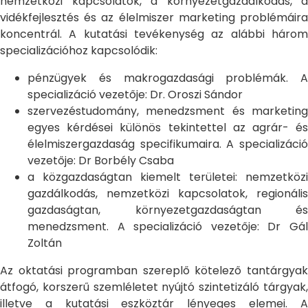
nemzetközi kapcsolatok, a környezetgazdálkodás, a
vidékfejlesztés és az élelmiszer marketing problémáira
koncentrál. A kutatási tevékenység az alábbi három
specializációhoz kapcsolódik:
pénzügyek és makrogazdasági problémák. A
specializáció vezetője: Dr. Oroszi Sándor
szervezéstudomány, menedzsment és marketing
egyes kérdései különös tekintettel az agrár- és
élelmiszergazdaság specifikumaira. A specializáció
vezetője: Dr Borbély Csaba
a közgazdaságtan kiemelt területei: nemzetközi
gazdálkodás, nemzetközi kapcsolatok, regionális
gazdaságtan, környezetgazdaságtan és
menedzsment. A specializáció vezetője: Dr Gál
Zoltán
Az oktatási programban szereplő kötelező tantárgyak
átfogó, korszerű szemléletet nyújtó szintetizáló tárgyak,
illetve a kutatási eszköztár lényeges elemei. A