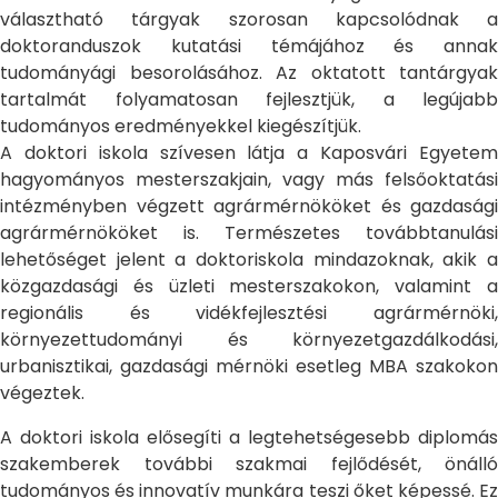
választható tárgyak szorosan kapcsolódnak a
doktoranduszok kutatási témájához és annak
tudományági besorolásához. Az oktatott tantárgyak
tartalmát folyamatosan fejlesztjük, a legújabb
tudományos eredményekkel kiegészítjük.
A doktori iskola szívesen látja a Kaposvári Egyetem
hagyományos mesterszakjain, vagy más felsőoktatási
intézményben végzett agrármérnököket és gazdasági
agrármérnököket is. Természetes továbbtanulási
lehetőséget jelent a doktoriskola mindazoknak, akik a
közgazdasági és üzleti mesterszakokon, valamint a
regionális és vidékfejlesztési agrármérnöki,
környezettudományi és környezetgazdálkodási,
urbanisztikai, gazdasági mérnöki esetleg MBA szakokon
végeztek.
A doktori iskola elősegíti a legtehetségesebb diplomás
szakemberek további szakmai fejlődését, önálló
tudományos és innovatív munkára teszi őket képessé. Ez