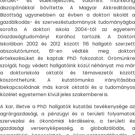
terület- és vidékfejlesztés, valamint marketing
diszciplínákkal bővítette. A Magyar Akkreditációs
Bizottság ugyanebben az évben a doktori iskolát a
gazdálkodás- és szervezéstudományok tudományágba
sorolta. A doktori iskola 2004-től az egyetem
Gazdaságtudományi Karához tartozik. A Doktori
Iskolában 2002 és 2012 között 116 hallgató szerzett
abszolutóriumot, 61-en védték meg doktori
értekezésüket és kaptak PhD fokozatot. Örömünkre
szolgál, hogy védett hallgatóink közül néhányat ma már
a doktoriskola oktatói és témavezetői között
köszönthetünk. A kutatómunka irányításába
bekapcsolódnak más karok oktatói és a tudományos
közélet egyetemen kívüli jeles szakemberei is.
A kar, illetve a PhD hallgatók kutatási tevékenysége az
agrárgazdasági, a pénzügyi és a területi folyamatok
szervezési és ökonómiai kérdéseire, a területi és
gazdasági versenyképesség, a globalizálódás, a