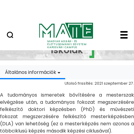
Ugrás a fő tartalomhoz
MATE Szabadegyetem
Doktori Iskolák - Ka
Doktori
MAGYAR AGRÁR- ÉS
ÉLETTUDOMÁNYI EGYETEM
Iskolák
KAPOSVÁRI CAMPUS
Általános információk
Utolsó frissítés: 2021 szeptember 27.
A tudományos ismeretek bővítésére a mesterszak
elvégzése után, a tudományos fokozat megszerzésére
felkészítő doktori képzésben (PhD) és művészeti
fokozat megszerzésére felkészítő mesterképzésben
(DLA) van lehetőség (ez a mesterképzés nem azonos a
többciklusú képzés második képzési ciklusával).