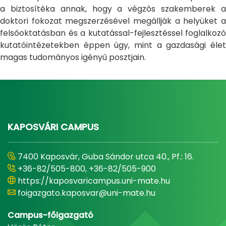
a biztosítéka annak, hogy a végzős szakemberek a
doktori fokozat megszerzésével megállják a helyüket a
felsőoktatásban és a kutatással-fejlesztéssel foglalkozó
kutatóintézetekben éppen úgy, mint a gazdasági élet
magas tudományos igényű posztjain.
KAPOSVÁRI CAMPUS
7400 Kaposvár, Guba Sándor utca 40., Pf.: 16.
+36-82/505-800, +36-82/505-900
https://kaposvaricampus.uni-mate.hu
foigazgato.kaposvar@uni-mate.hu
Campus-főigazgató