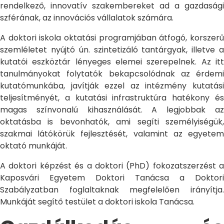
rendelkező, innovatív szakembereket ad a gazdasági
szférának, az innovációs vállalatok számára.
A doktori iskola oktatási programjában átfogó, korszerű
szemléletet nyújtó ún. szintetizáló tantárgyak, illetve a
kutatói eszköztár lényeges elemei szerepelnek. Az itt
tanulmányokat folytatók bekapcsolódnak az érdemi
kutatómunkába, javítják ezzel az intézmény kutatási
teljesítményét, a kutatási infrastruktúra hatékony és
magas színvonalú kihasználását. A legjobbak az
oktatásba is bevonhatók, ami segíti személyiségük,
szakmai látókörük fejlesztését, valamint az egyetem
oktató munkáját.
A doktori képzést és a doktori (PhD) fokozatszerzést a
Kaposvári Egyetem Doktori Tanácsa a Doktori
Szabályzatban foglaltaknak megfelelően irányítja.
Munkáját segítő testület a doktori iskola Tanácsa.