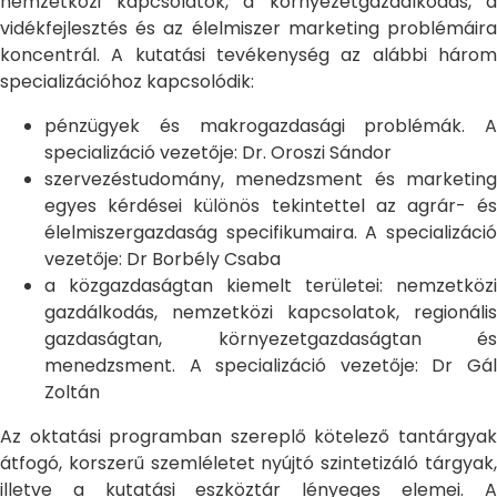
nemzetközi kapcsolatok, a környezetgazdálkodás, a
vidékfejlesztés és az élelmiszer marketing problémáira
koncentrál. A kutatási tevékenység az alábbi három
specializációhoz kapcsolódik:
pénzügyek és makrogazdasági problémák. A
specializáció vezetője: Dr. Oroszi Sándor
szervezéstudomány, menedzsment és marketing
egyes kérdései különös tekintettel az agrár- és
élelmiszergazdaság specifikumaira. A specializáció
vezetője: Dr Borbély Csaba
a közgazdaságtan kiemelt területei: nemzetközi
gazdálkodás, nemzetközi kapcsolatok, regionális
gazdaságtan, környezetgazdaságtan és
menedzsment. A specializáció vezetője: Dr Gál
Zoltán
Az oktatási programban szereplő kötelező tantárgyak
átfogó, korszerű szemléletet nyújtó szintetizáló tárgyak,
illetve a kutatási eszköztár lényeges elemei. A