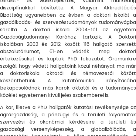
terület- és vidékfejlesztés, valamint marketing
diszciplínákkal bővítette. A Magyar Akkreditációs
Bizottság ugyanebben az évben a doktori iskolát a
gazdálkodás- és szervezéstudományok tudományágba
sorolta. A doktori iskola 2004-től az egyetem
Gazdaságtudományi Karához tartozik. A Doktori
Iskolában 2002 és 2012 között 116 hallgató szerzett
abszolutóriumot, 61-en védték meg doktori
értekezésüket és kaptak PhD fokozatot. Örömünkre
szolgál, hogy védett hallgatóink közül néhányat ma már
a doktoriskola oktatói és témavezetői között
köszönthetünk. A kutatómunka irányításába
bekapcsolódnak más karok oktatói és a tudományos
közélet egyetemen kívüli jeles szakemberei is.
A kar, illetve a PhD hallgatók kutatási tevékenysége az
agrárgazdasági, a pénzügyi és a területi folyamatok
szervezési és ökonómiai kérdéseire, a területi és
gazdasági versenyképesség, a globalizálódás, a