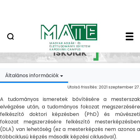
Ugrás a fő tartalomhoz
MATE Szabadegyetem
Doktori Iskolák - Ka
Doktori
MAGYAR AGRÁR- ÉS
ÉLETTUDOMÁNYI EGYETEM
Iskolák
KAPOSVÁRI CAMPUS
Általános információk
Utolsó frissítés: 2021 szeptember 27.
A tudományos ismeretek bővítésére a mesterszak
elvégzése után, a tudományos fokozat megszerzésére
felkészítő doktori képzésben (PhD) és művészeti
fokozat megszerzésére felkészítő mesterképzésben
(DLA) van lehetőség (ez a mesterképzés nem azonos a
többciklusú képzés második képzési ciklusával).