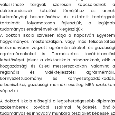
választható tárgyak szorosan kapcsolódnak a
doktoranduszok kutatási témájához és annak
tudományági besorolásához. Az oktatott tantárgyak
tartalmát folyamatosan fejlesztjük, a legújabb
tudományos eredményekkel kiegészítjük.
A doktori iskola szívesen látja a Kaposvári Egyetem
hagyományos mesterszakjain, vagy más felsőoktatási
intézményben végzett agrármérnököket és gazdasági
agrármérnököket is. Természetes továbbtanulási
lehetőséget jelent a doktoriskola mindazoknak, akik a
közgazdasági és üzleti mesterszakokon, valamint a
regionális és vidékfejlesztési agrármérnöki,
környezettudományi és környezetgazdálkodási,
urbanisztikai, gazdasági mérnöki esetleg MBA szakokon
végeztek.
A doktori iskola elősegíti a legtehetségesebb diplomás
szakemberek további szakmai fejlődését, önálló
tudományos és innovatív munkára teszi őket képessé. Ez