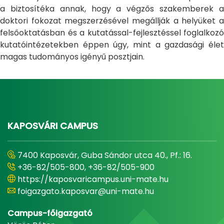
a biztosítéka annak, hogy a végzős szakemberek a
doktori fokozat megszerzésével megállják a helyüket a
felsőoktatásban és a kutatással-fejlesztéssel foglalkozó
kutatóintézetekben éppen úgy, mint a gazdasági élet
magas tudományos igényű posztjain.
KAPOSVÁRI CAMPUS
7400 Kaposvár, Guba Sándor utca 40., Pf.: 16.
+36-82/505-800, +36-82/505-900
https://kaposvaricampus.uni-mate.hu
foigazgato.kaposvar@uni-mate.hu
Campus-főigazgató