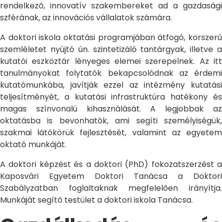
rendelkező, innovatív szakembereket ad a gazdasági
szférának, az innovációs vállalatok számára.
A doktori iskola oktatási programjában átfogó, korszerű
szemléletet nyújtó ún. szintetizáló tantárgyak, illetve a
kutatói eszköztár lényeges elemei szerepelnek. Az itt
tanulmányokat folytatók bekapcsolódnak az érdemi
kutatómunkába, javítják ezzel az intézmény kutatási
teljesítményét, a kutatási infrastruktúra hatékony és
magas színvonalú kihasználását. A legjobbak az
oktatásba is bevonhatók, ami segíti személyiségük,
szakmai látókörük fejlesztését, valamint az egyetem
oktató munkáját.
A doktori képzést és a doktori (PhD) fokozatszerzést a
Kaposvári Egyetem Doktori Tanácsa a Doktori
Szabályzatban foglaltaknak megfelelően irányítja.
Munkáját segítő testület a doktori iskola Tanácsa.