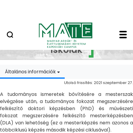
Ugrás a fő tartalomhoz
MATE Szabadegyetem
Doktori Iskolák - Ka
Doktori
MAGYAR AGRÁR- ÉS
ÉLETTUDOMÁNYI EGYETEM
Iskolák
KAPOSVÁRI CAMPUS
Általános információk
Utolsó frissítés: 2021 szeptember 27.
A tudományos ismeretek bővítésére a mesterszak
elvégzése után, a tudományos fokozat megszerzésére
felkészítő doktori képzésben (PhD) és művészeti
fokozat megszerzésére felkészítő mesterképzésben
(DLA) van lehetőség (ez a mesterképzés nem azonos a
többciklusú képzés második képzési ciklusával).