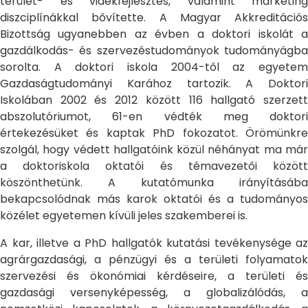
terület- és vidékfejlesztés, valamint marketing
diszciplínákkal bővítette. A Magyar Akkreditációs
Bizottság ugyanebben az évben a doktori iskolát a
gazdálkodás- és szervezéstudományok tudományágba
sorolta. A doktori iskola 2004-től az egyetem
Gazdaságtudományi Karához tartozik. A Doktori
Iskolában 2002 és 2012 között 116 hallgató szerzett
abszolutóriumot, 61-en védték meg doktori
értekezésüket és kaptak PhD fokozatot. Örömünkre
szolgál, hogy védett hallgatóink közül néhányat ma már
a doktoriskola oktatói és témavezetői között
köszönthetünk. A kutatómunka irányításába
bekapcsolódnak más karok oktatói és a tudományos
közélet egyetemen kívüli jeles szakemberei is.
A kar, illetve a PhD hallgatók kutatási tevékenysége az
agrárgazdasági, a pénzügyi és a területi folyamatok
szervezési és ökonómiai kérdéseire, a területi és
gazdasági versenyképesség, a globalizálódás, a