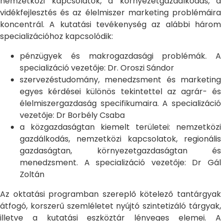
nemzetközi kapcsolatok, a környezetgazdálkodás, a
vidékfejlesztés és az élelmiszer marketing problémáira
koncentrál. A kutatási tevékenység az alábbi három
specializációhoz kapcsolódik:
pénzügyek és makrogazdasági problémák. A
specializáció vezetője: Dr. Oroszi Sándor
szervezéstudomány, menedzsment és marketing
egyes kérdései különös tekintettel az agrár- és
élelmiszergazdaság specifikumaira. A specializáció
vezetője: Dr Borbély Csaba
a közgazdaságtan kiemelt területei: nemzetközi
gazdálkodás, nemzetközi kapcsolatok, regionális
gazdaságtan, környezetgazdaságtan és
menedzsment. A specializáció vezetője: Dr Gál
Zoltán
Az oktatási programban szereplő kötelező tantárgyak
átfogó, korszerű szemléletet nyújtó szintetizáló tárgyak,
illetve a kutatási eszköztár lényeges elemei. A