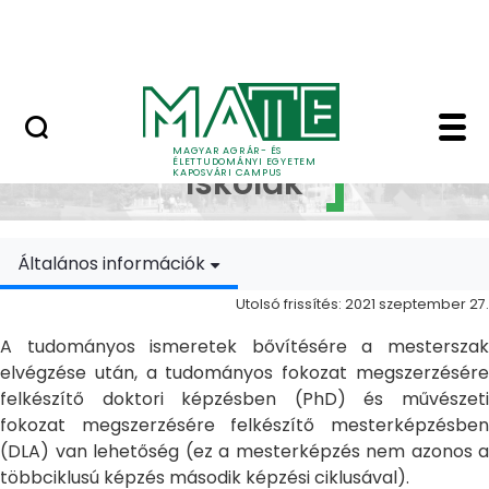
Ugrás a fő tartalomhoz
MATE Szabadegyetem
Doktori Iskolák - Ka
Doktori
MAGYAR AGRÁR- ÉS
ÉLETTUDOMÁNYI EGYETEM
Iskolák
KAPOSVÁRI CAMPUS
Általános információk
Utolsó frissítés: 2021 szeptember 27.
A tudományos ismeretek bővítésére a mesterszak
elvégzése után, a tudományos fokozat megszerzésére
felkészítő doktori képzésben (PhD) és művészeti
fokozat megszerzésére felkészítő mesterképzésben
(DLA) van lehetőség (ez a mesterképzés nem azonos a
többciklusú képzés második képzési ciklusával).