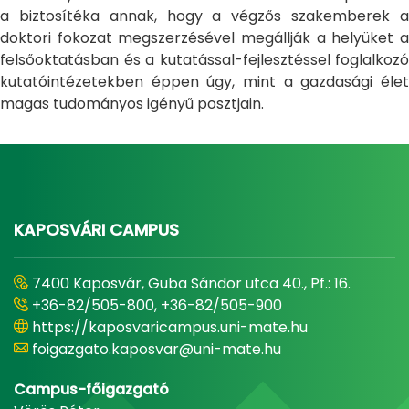
a biztosítéka annak, hogy a végzős szakemberek a
doktori fokozat megszerzésével megállják a helyüket a
felsőoktatásban és a kutatással-fejlesztéssel foglalkozó
kutatóintézetekben éppen úgy, mint a gazdasági élet
magas tudományos igényű posztjain.
KAPOSVÁRI CAMPUS
7400 Kaposvár, Guba Sándor utca 40., Pf.: 16.
+36-82/505-800, +36-82/505-900
https://kaposvaricampus.uni-mate.hu
foigazgato.kaposvar@uni-mate.hu
Campus-főigazgató