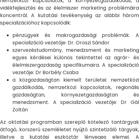
nemzetközi kapcsolatok, a környezetgazdálkodás, a
vidékfejlesztés és az élelmiszer marketing problémáira
koncentrál. A kutatási tevékenység az alábbi három
specializációhoz kapcsolódik:
pénzügyek és makrogazdasági problémák. A
specializáció vezetője: Dr. Oroszi Sándor
szervezéstudomány, menedzsment és marketing
egyes kérdései különös tekintettel az agrár- és
élelmiszergazdaság specifikumaira. A specializáció
vezetője: Dr Borbély Csaba
a közgazdaságtan kiemelt területei: nemzetközi
gazdálkodás, nemzetközi kapcsolatok, regionális
gazdaságtan, környezetgazdaságtan és
menedzsment. A specializáció vezetője: Dr Gál
Zoltán
Az oktatási programban szereplő kötelező tantárgyak
átfogó, korszerű szemléletet nyújtó szintetizáló tárgyak,
illetve a kutatási eszköztár lényeges elemei. A