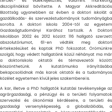
terület- és vidékfejlesztés, valamint marketing
diszciplínákkal bővítette. A Magyar Akkreditációs
Bizottság ugyanebben az évben a doktori iskolát a
gazdálkodás- és szervezéstudományok tudományágba
sorolta. A doktori iskola 2004-től az egyetem
Gazdaságtudományi Karához tartozik. A Doktori
Iskolában 2002 és 2012 között 116 hallgató szerzett
abszolutóriumot, 61-en védték meg doktori
értekezésüket és kaptak PhD fokozatot. Örömünkre
szolgál, hogy védett hallgatóink közül néhányat ma már
a doktoriskola oktatói és témavezetői között
köszönthetünk. A kutatómunka irányításába
bekapcsolódnak más karok oktatói és a tudományos
közélet egyetemen kívüli jeles szakemberei is.
A kar, illetve a PhD hallgatók kutatási tevékenysége az
agrárgazdasági, a pénzügyi és a területi folyamatok
szervezési és ökonómiai kérdéseire, a területi és
gazdasági versenyképesség, a globalizálódás, a