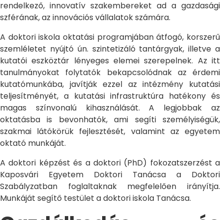
rendelkező, innovatív szakembereket ad a gazdasági
szférának, az innovációs vállalatok számára.
A doktori iskola oktatási programjában átfogó, korszerű
szemléletet nyújtó ún. szintetizáló tantárgyak, illetve a
kutatói eszköztár lényeges elemei szerepelnek. Az itt
tanulmányokat folytatók bekapcsolódnak az érdemi
kutatómunkába, javítják ezzel az intézmény kutatási
teljesítményét, a kutatási infrastruktúra hatékony és
magas színvonalú kihasználását. A legjobbak az
oktatásba is bevonhatók, ami segíti személyiségük,
szakmai látókörük fejlesztését, valamint az egyetem
oktató munkáját.
A doktori képzést és a doktori (PhD) fokozatszerzést a
Kaposvári Egyetem Doktori Tanácsa a Doktori
Szabályzatban foglaltaknak megfelelően irányítja.
Munkáját segítő testület a doktori iskola Tanácsa.