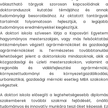
választható tárgyak szorosan kapcsolódnak a
doktoranduszok kutatási témájához és annak
tudományági besorolásához. Az oktatott tantárgyak
tartalmát folyamatosan fejlesztjük, a legújabb
tudományos eredményekkel kiegészítjük.
A doktori iskola szívesen látja a Kaposvári Egyetem
hagyományos mesterszakjain, vagy más felsőoktatási
intézményben végzett agrármérnököket és gazdasági
agrármérnököket is. Természetes továbbtanulási
lehetőséget jelent a doktoriskola mindazoknak, akik a
közgazdasági és üzleti mesterszakokon, valamint a
regionális és vidékfejlesztési agrármérnöki,
környezettudományi és környezetgazdálkodási,
urbanisztikai, gazdasági mérnöki esetleg MBA szakokon
végeztek.
A doktori iskola elősegíti a legtehetségesebb diplomás
szakemberek további szakmai fejlődését, önálló
tudományos és innovatív munkára teszi őket képessé. Ez