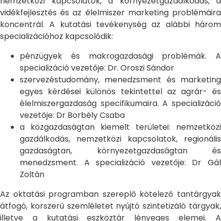
nemzetközi kapcsolatok, a környezetgazdálkodás, a
vidékfejlesztés és az élelmiszer marketing problémáira
koncentrál. A kutatási tevékenység az alábbi három
specializációhoz kapcsolódik:
pénzügyek és makrogazdasági problémák. A
specializáció vezetője: Dr. Oroszi Sándor
szervezéstudomány, menedzsment és marketing
egyes kérdései különös tekintettel az agrár- és
élelmiszergazdaság specifikumaira. A specializáció
vezetője: Dr Borbély Csaba
a közgazdaságtan kiemelt területei: nemzetközi
gazdálkodás, nemzetközi kapcsolatok, regionális
gazdaságtan, környezetgazdaságtan és
menedzsment. A specializáció vezetője: Dr Gál
Zoltán
Az oktatási programban szereplő kötelező tantárgyak
átfogó, korszerű szemléletet nyújtó szintetizáló tárgyak,
illetve a kutatási eszköztár lényeges elemei. A