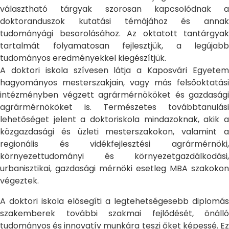
választható tárgyak szorosan kapcsolódnak a
doktoranduszok kutatási témájához és annak
tudományági besorolásához. Az oktatott tantárgyak
tartalmát folyamatosan fejlesztjük, a legújabb
tudományos eredményekkel kiegészítjük.
A doktori iskola szívesen látja a Kaposvári Egyetem
hagyományos mesterszakjain, vagy más felsőoktatási
intézményben végzett agrármérnököket és gazdasági
agrármérnököket is. Természetes továbbtanulási
lehetőséget jelent a doktoriskola mindazoknak, akik a
közgazdasági és üzleti mesterszakokon, valamint a
regionális és vidékfejlesztési agrármérnöki,
környezettudományi és környezetgazdálkodási,
urbanisztikai, gazdasági mérnöki esetleg MBA szakokon
végeztek.
A doktori iskola elősegíti a legtehetségesebb diplomás
szakemberek további szakmai fejlődését, önálló
tudományos és innovatív munkára teszi őket képessé. Ez