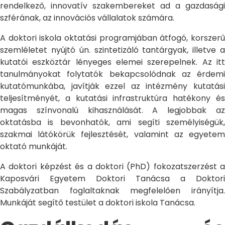
rendelkező, innovatív szakembereket ad a gazdasági
szférának, az innovációs vállalatok számára.
A doktori iskola oktatási programjában átfogó, korszerű
szemléletet nyújtó ún. szintetizáló tantárgyak, illetve a
kutatói eszköztár lényeges elemei szerepelnek. Az itt
tanulmányokat folytatók bekapcsolódnak az érdemi
kutatómunkába, javítják ezzel az intézmény kutatási
teljesítményét, a kutatási infrastruktúra hatékony és
magas színvonalú kihasználását. A legjobbak az
oktatásba is bevonhatók, ami segíti személyiségük,
szakmai látókörük fejlesztését, valamint az egyetem
oktató munkáját.
A doktori képzést és a doktori (PhD) fokozatszerzést a
Kaposvári Egyetem Doktori Tanácsa a Doktori
Szabályzatban foglaltaknak megfelelően irányítja.
Munkáját segítő testület a doktori iskola Tanácsa.