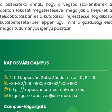
a biztosítéka annak, hogy a végzős szakemberek a
doktori fokozat megszerzésével megállják a helyüket a
felsőoktatásban és a kutatással-fejlesztéssel foglalkozó
kutatóintézetekben éppen úgy, mint a gazdasági élet
magas tudományos igényű posztjain.
KAPOSVÁRI CAMPUS
7400 Kaposvár, Guba Sándor utca 40., Pf.: 16.
+36-82/505-800, +36-82/505-900
https://kaposvaricampus.uni-mate.hu
foigazgato.kaposvar@uni-mate.hu
Campus-főigazgató