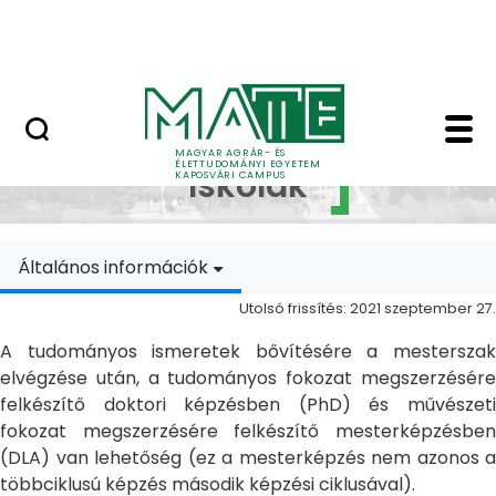
Ugrás a fő tartalomhoz
MATE Szabadegyetem
Doktori Iskolák - Ka
Doktori
MAGYAR AGRÁR- ÉS
ÉLETTUDOMÁNYI EGYETEM
Iskolák
KAPOSVÁRI CAMPUS
Általános információk
Utolsó frissítés: 2021 szeptember 27.
A tudományos ismeretek bővítésére a mesterszak
elvégzése után, a tudományos fokozat megszerzésére
felkészítő doktori képzésben (PhD) és művészeti
fokozat megszerzésére felkészítő mesterképzésben
(DLA) van lehetőség (ez a mesterképzés nem azonos a
többciklusú képzés második képzési ciklusával).