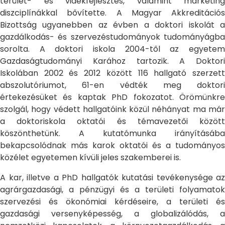
terület- és vidékfejlesztés, valamint marketing
diszciplínákkal bővítette. A Magyar Akkreditációs
Bizottság ugyanebben az évben a doktori iskolát a
gazdálkodás- és szervezéstudományok tudományágba
sorolta. A doktori iskola 2004-től az egyetem
Gazdaságtudományi Karához tartozik. A Doktori
Iskolában 2002 és 2012 között 116 hallgató szerzett
abszolutóriumot, 61-en védték meg doktori
értekezésüket és kaptak PhD fokozatot. Örömünkre
szolgál, hogy védett hallgatóink közül néhányat ma már
a doktoriskola oktatói és témavezetői között
köszönthetünk. A kutatómunka irányításába
bekapcsolódnak más karok oktatói és a tudományos
közélet egyetemen kívüli jeles szakemberei is.
A kar, illetve a PhD hallgatók kutatási tevékenysége az
agrárgazdasági, a pénzügyi és a területi folyamatok
szervezési és ökonómiai kérdéseire, a területi és
gazdasági versenyképesség, a globalizálódás, a