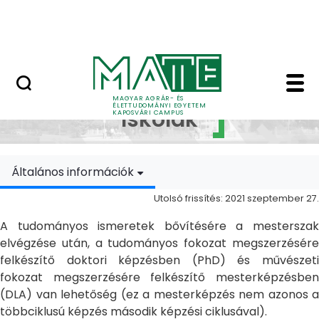
Ugrás a fő tartalomhoz
MATE Szabadegyetem
Doktori Iskolák - Ka
Doktori
MAGYAR AGRÁR- ÉS
ÉLETTUDOMÁNYI EGYETEM
Iskolák
KAPOSVÁRI CAMPUS
Általános információk
Utolsó frissítés: 2021 szeptember 27.
A tudományos ismeretek bővítésére a mesterszak
elvégzése után, a tudományos fokozat megszerzésére
felkészítő doktori képzésben (PhD) és művészeti
fokozat megszerzésére felkészítő mesterképzésben
(DLA) van lehetőség (ez a mesterképzés nem azonos a
többciklusú képzés második képzési ciklusával).