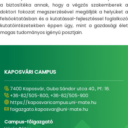
a biztosítéka annak, hogy a végzős szakemberek a
doktori fokozat megszerzésével megállják a helyüket a
felsőoktatásban és a kutatással-fejlesztéssel foglalkozó
kutatóintézetekben éppen úgy, mint a gazdasági élet
magas tudományos igényű posztjain.
KAPOSVÁRI CAMPUS
7400 Kaposvár, Guba Sándor utca 40., Pf.: 16.
+36-82/505-800, +36-82/505-900
https://kaposvaricampus.uni-mate.hu
foigazgato.kaposvar@uni-mate.hu
Campus-főigazgató