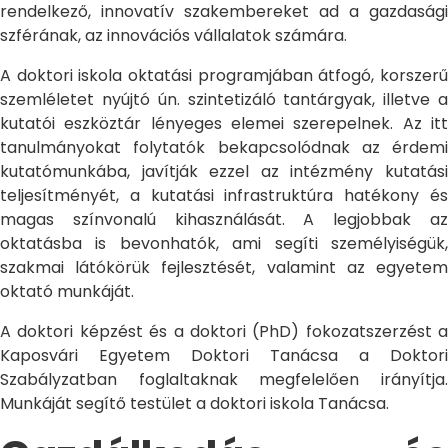
rendelkező, innovatív szakembereket ad a gazdasági
szférának, az innovációs vállalatok számára.
A doktori iskola oktatási programjában átfogó, korszerű
szemléletet nyújtó ún. szintetizáló tantárgyak, illetve a
kutatói eszköztár lényeges elemei szerepelnek. Az itt
tanulmányokat folytatók bekapcsolódnak az érdemi
kutatómunkába, javítják ezzel az intézmény kutatási
teljesítményét, a kutatási infrastruktúra hatékony és
magas színvonalú kihasználását. A legjobbak az
oktatásba is bevonhatók, ami segíti személyiségük,
szakmai látókörük fejlesztését, valamint az egyetem
oktató munkáját.
A doktori képzést és a doktori (PhD) fokozatszerzést a
Kaposvári Egyetem Doktori Tanácsa a Doktori
Szabályzatban foglaltaknak megfelelően irányítja.
Munkáját segítő testület a doktori iskola Tanácsa.