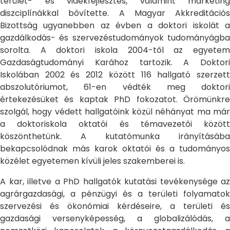
terület- és vidékfejlesztés, valamint marketing
diszciplínákkal bővítette. A Magyar Akkreditációs
Bizottság ugyanebben az évben a doktori iskolát a
gazdálkodás- és szervezéstudományok tudományágba
sorolta. A doktori iskola 2004-től az egyetem
Gazdaságtudományi Karához tartozik. A Doktori
Iskolában 2002 és 2012 között 116 hallgató szerzett
abszolutóriumot, 61-en védték meg doktori
értekezésüket és kaptak PhD fokozatot. Örömünkre
szolgál, hogy védett hallgatóink közül néhányat ma már
a doktoriskola oktatói és témavezetői között
köszönthetünk. A kutatómunka irányításába
bekapcsolódnak más karok oktatói és a tudományos
közélet egyetemen kívüli jeles szakemberei is.
A kar, illetve a PhD hallgatók kutatási tevékenysége az
agrárgazdasági, a pénzügyi és a területi folyamatok
szervezési és ökonómiai kérdéseire, a területi és
gazdasági versenyképesség, a globalizálódás, a