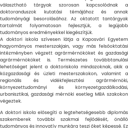
választható tárgyak szorosan kapcsolódnak a
doktoranduszok kutatási témájához és annak
tudományági besorolásához. Az oktatott tantárgyak
tartalmát folyamatosan fejlesztjük, a legújabb
tudományos eredményekkel kiegészítjük.
A doktori iskola szívesen látja a Kaposvári Egyetem
hagyományos mesterszakjain, vagy más felsőoktatási
intézményben végzett agrármérnököket és gazdasági
agrármérnököket is. Természetes továbbtanulási
lehetőséget jelent a doktoriskola mindazoknak, akik a
közgazdasági és üzleti mesterszakokon, valamint a
regionális és vidékfejlesztési agrármérnöki,
környezettudományi és környezetgazdálkodási,
urbanisztikai, gazdasági mérnöki esetleg MBA szakokon
végeztek.
A doktori iskola elősegíti a legtehetségesebb diplomás
szakemberek további szakmai fejlődését, önálló
tudományos és innovatív munkára teszi őket képessé. Ez