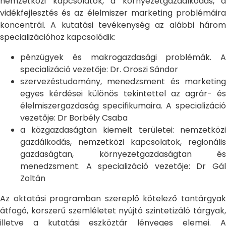
nemzetközi kapcsolatok, a környezetgazdálkodás, a
vidékfejlesztés és az élelmiszer marketing problémáira
koncentrál. A kutatási tevékenység az alábbi három
specializációhoz kapcsolódik:
pénzügyek és makrogazdasági problémák. A
specializáció vezetője: Dr. Oroszi Sándor
szervezéstudomány, menedzsment és marketing
egyes kérdései különös tekintettel az agrár- és
élelmiszergazdaság specifikumaira. A specializáció
vezetője: Dr Borbély Csaba
a közgazdaságtan kiemelt területei: nemzetközi
gazdálkodás, nemzetközi kapcsolatok, regionális
gazdaságtan, környezetgazdaságtan és
menedzsment. A specializáció vezetője: Dr Gál
Zoltán
Az oktatási programban szereplő kötelező tantárgyak
átfogó, korszerű szemléletet nyújtó szintetizáló tárgyak,
illetve a kutatási eszköztár lényeges elemei. A