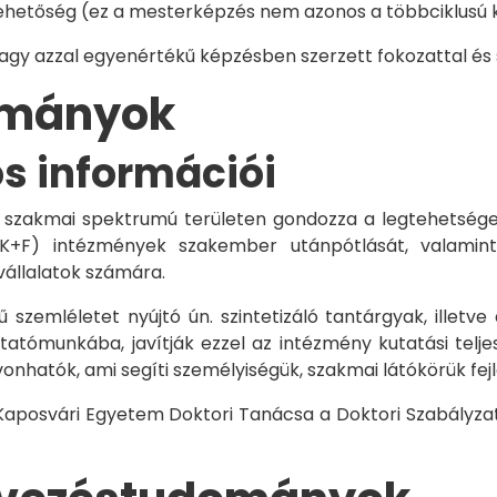
hetőség (ez a mesterképzés nem azonos a többciklusú ké
vagy azzal egyenértékű képzésben szerzett fokozattal és
dományok
os információi
 szakmai spektrumú területen gondozza a legtehetségese
 K+F) intézmények szakember utánpótlását, valamint
vállalatok számára.
 szemléletet nyújtó ún. szintetizáló tantárgyak, illetve
tómunkába, javítják ezzel az intézmény kutatási telje
vonhatók, ami segíti személyiségük, szakmai látókörük fe
 Kaposvári Egyetem Doktori Tanácsa a Doktori Szabályzat