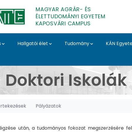
MAGYAR AGRÁR- ÉS
ÉLETTUDOMÁNYI EGYETEM
KAPOSVÁRI CAMPUS
s
Hallgatói élet
Tudomány
KÁN Egyet
posvári Campus
Doktori Iskolák
értekezések
Pályázatok
gzése után, a tudományos fokozat megszerzésére felk