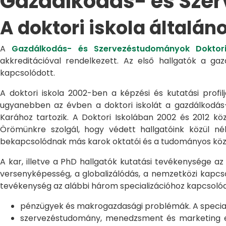
Gazdálkodás- és Sze
A doktori iskola általán
A
Gazdálkodás- és Szervezéstudományok Doktori
akkreditációval rendelkezett. Az első hallgatók a g
kapcsolódott.
A doktori iskola 2002-ben a képzési és kutatási profilj
ugyanebben az évben a doktori iskolát a gazdálkodá
Karához tartozik. A Doktori Iskolában 2002 és 2012 kö
Örömünkre szolgál, hogy védett hallgatóink közül n
bekapcsolódnak más karok oktatói és a tudományos közél
A kar, illetve a PhD hallgatók kutatási tevékenysége az
versenyképesség, a globalizálódás, a nemzetközi kapcso
tevékenység az alábbi három specializációhoz kapcsolód
pénzügyek és makrogazdasági problémák. A speciali
szervezéstudomány, menedzsment és marketing egye