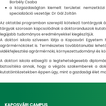
Borbély Csaba
a közgazdaságtan kiemelt területei: nemzetköz
specializáció vezetője: Dr Gál Zoltán
Az oktatási programban szereplő kötelező tantárgyak átfo
tárgyak szorosan kapcsolódnak a doktoranduszok kutatás
legújabb tudományos eredményekkel kiegészítjük.
A doktori iskola szívesen látja a Kaposvári Egyete
agrármérnököket is. Természetes továbbtanulási lehetős
vidékfejlesztési agrármérnöki, környezettudományi és kö
A doktori iskola elősegíti a legtehetségesebb diplom
biztosítéka annak, hogy a végzős szakemberek a dokto
kutatóintézetekben éppen úgy, mint a gazdasági élet ma
KAPOSVÁRI CAMPUS