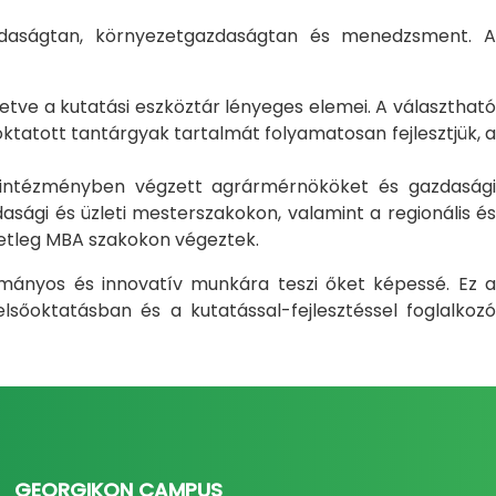
gazdaságtan, környezetgazdaságtan és menedzsment. A
letve a kutatási eszköztár lényeges elemei. A választható
atott tantárgyak tartalmát folyamatosan fejlesztjük, a
i intézményben végzett agrármérnököket és gazdasági
sági és üzleti mesterszakokon, valamint a regionális és
setleg MBA szakokon végeztek.
ományos és innovatív munkára teszi őket képessé. Ez a
sőoktatásban és a kutatással-fejlesztéssel foglalkozó
GEORGIKON CAMPUS