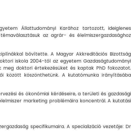
yetem Állattudományi Karához tartozott, ideiglene
a témaválasztásuk az agrár- és élelmiszergazdasághoz
ciplínákkal bővítette. A Magyar Akkreditációs Bizottság
oktori iskola 2004-től az egyetem Gazdaságtudományi
ték meg doktori értekezésüket és kaptak PhD fokozatot.
ői között köszönthetünk. A kutatómunka irányításába
rvezési és ökonómiai kérdéseire, a területi és gazdasági
élelmiszer marketing problémáira koncentrál. A kutatási
rgazdaság specifikumaira. A specializáció vezetője: Dr