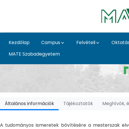
Ugrás a fő tartalomhoz
Kezdőlap
Campus
Felvételi
Oktatá
MATE Szabadegyetem
Doktori Iskolák - Ka
Általános információk
Tájékoztatók
Meghívók, 
A tudományos ismeretek bővítésére a mesterszak elvé