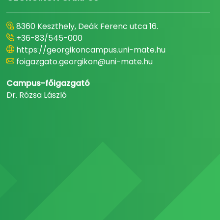
8360 Keszthely, Deák Ferenc utca 16.
+36-83/545-000
https://georgikoncampus.uni-mate.hu
foigazgato.georgikon@uni-mate.hu
Campus-főigazgató
Dr. Rózsa László