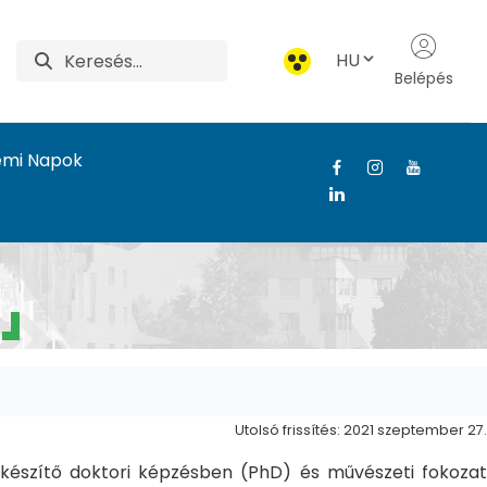
HU
Belépés
emi Napok
Utolsó frissítés: 2021 szeptember 27.
észítő doktori képzésben (PhD) és művészeti fokozat