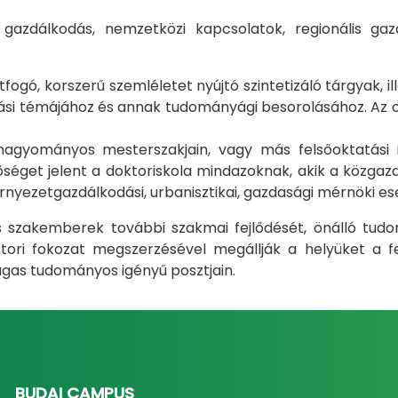
i gazdálkodás, nemzetközi kapcsolatok, regionális 
gó, korszerű szemléletet nyújtó szintetizáló tárgyak, il
i témájához és annak tudományági besorolásához. Az okt
m hagyományos mesterszakjain, vagy más felsőoktatás
éget jelent a doktoriskola mindazoknak, akik a közgazda
rnyezetgazdálkodási, urbanisztikai, gazdasági mérnöki e
ás szakemberek további szakmai fejlődését, önálló tud
ri fokozat megszerzésével megállják a helyüket a fel
gas tudományos igényű posztjain.
BUDAI CAMPUS