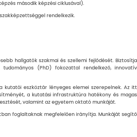
pzés második képzési ciklusával).
 szakképzettséggel rendelkezik.
bb hallgatók szakmai és szellemi fejlődését. Biztosítj
 tudományos (PhD) fokozattal rendelkező, innovatív
 a kutatói eszköztár lényeges elemei szerepelnek. Az itt
sítményét, a kutatási infrastruktúra hatékony és magas
jlesztését, valamint az egyetem oktató munkáját.
ban foglaltaknak megfelelően irányítja. Munkáját segítő