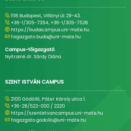
1118 Budapest, Villányi út 29-43.
+36-1/305-7354, +36-1/305-7528
https://budaicampus.uni-mate.hu
foigazgato.buda@uni-mate.hu
Campus-főigazgató
Nyitrainé dr. Sárdy Diána
SZENT ISTVÁN CAMPUS
2100 Gödöllő, Páter Károly utca 1.
+36-28/522-000 / 2220
https://szentistvancampus.uni-mate.hu
foigazgato.godollo@uni-mate.hu