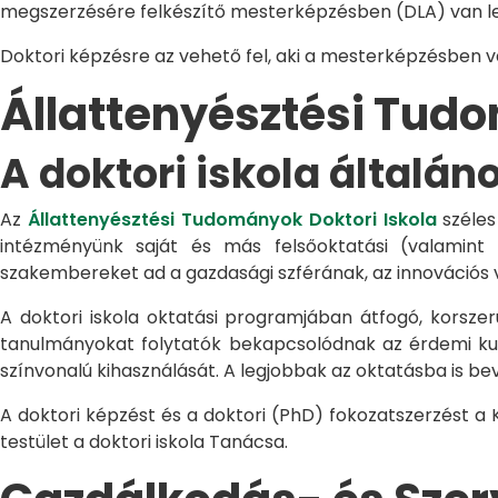
megszerzésére felkészítő mesterképzésben (DLA) van le
Doktori képzésre az vehető fel, aki a mesterképzésben 
Állattenyésztési Tu
A doktori iskola általán
Az
Állattenyésztési Tudományok Doktori Iskola
széles
intézményünk saját és más felsőoktatási (valamint
szakembereket ad a gazdasági szférának, az innovációs 
A doktori iskola oktatási programjában átfogó, korszerű
tanulmányokat folytatók bekapcsolódnak az érdemi kuta
színvonalú kihasználását. A legjobbak az oktatásba is be
A doktori képzést és a doktori (PhD) fokozatszerzést a
testület a doktori iskola Tanácsa.