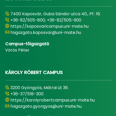
7400 Kaposvár, Guba Sándor utca 40., Pf.: 16.
+36-82/505-800, +36-82/505-900
https://kaposvaricampus.uni-mate.hu
foigazgato.kaposvar@uni-mate.hu
Campus-főigazgató
Vörös Péter
KÁROLY RÓBERT CAMPUS
3200 Gyöngyös, Mátrai út 36.
+36-37/518-300
https://karolyrobertcampus.uni-mate.hu
foigazgato.gyongyos@uni-mate.hu