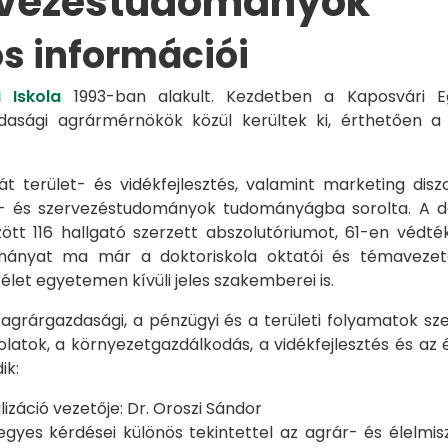
rvezéstudományok
os információi
 Iskola
1993-ban alakult. Kezdetben a Kaposvári Eg
azdasági agrármérnökök közül kerültek ki, érthetően 
át terület- és vidékfejlesztés, valamint marketing disz
s- és szervezéstudományok tudományágba sorolta. A d
zött 116 hallgató szerzett abszolutóriumot, 61-en véd
éhányat ma már a doktoriskola oktatói és témavezet
et egyetemen kívüli jeles szakemberei is.
 agrárgazdasági, a pénzügyi és a területi folyamatok sze
latok, a környezetgazdálkodás, a vidékfejlesztés és az 
ik:
záció vezetője: Dr. Oroszi Sándor
s kérdései különös tekintettel az agrár- és élelmisze