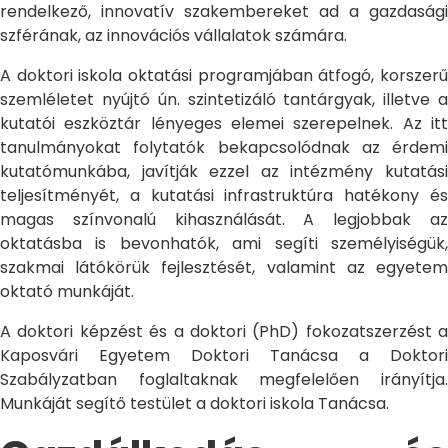
rendelkező, innovatív szakembereket ad a gazdasági
szférának, az innovációs vállalatok számára.
A doktori iskola oktatási programjában átfogó, korszerű
szemléletet nyújtó ún. szintetizáló tantárgyak, illetve a
kutatói eszköztár lényeges elemei szerepelnek. Az itt
tanulmányokat folytatók bekapcsolódnak az érdemi
kutatómunkába, javítják ezzel az intézmény kutatási
teljesítményét, a kutatási infrastruktúra hatékony és
magas színvonalú kihasználását. A legjobbak az
oktatásba is bevonhatók, ami segíti személyiségük,
szakmai látókörük fejlesztését, valamint az egyetem
oktató munkáját.
A doktori képzést és a doktori (PhD) fokozatszerzést a
Kaposvári Egyetem Doktori Tanácsa a Doktori
Szabályzatban foglaltaknak megfelelően irányítja.
Munkáját segítő testület a doktori iskola Tanácsa.