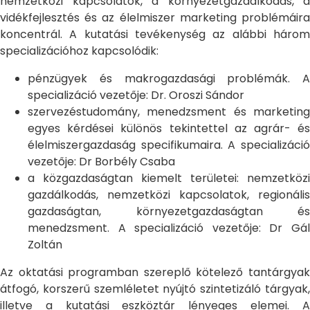
nemzetközi kapcsolatok, a környezetgazdálkodás, a
vidékfejlesztés és az élelmiszer marketing problémáira
koncentrál. A kutatási tevékenység az alábbi három
specializációhoz kapcsolódik:
pénzügyek és makrogazdasági problémák. A
specializáció vezetője: Dr. Oroszi Sándor
szervezéstudomány, menedzsment és marketing
egyes kérdései különös tekintettel az agrár- és
élelmiszergazdaság specifikumaira. A specializáció
vezetője: Dr Borbély Csaba
a közgazdaságtan kiemelt területei: nemzetközi
gazdálkodás, nemzetközi kapcsolatok, regionális
gazdaságtan, környezetgazdaságtan és
menedzsment. A specializáció vezetője: Dr Gál
Zoltán
Az oktatási programban szereplő kötelező tantárgyak
átfogó, korszerű szemléletet nyújtó szintetizáló tárgyak,
illetve a kutatási eszköztár lényeges elemei. A