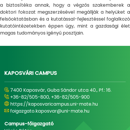
a biztosítéka annak, hogy a végzős szakemberek a
doktori fokozat megszerzésével megállják a helyüket a
felsőoktatásban és a kutatással-fejlesztéssel foglalkozó
kutatóintézetekben éppen úgy, mint a gazdasági élet
magas tudományos igényű posztjain.
KAPOSVÁRI CAMPUS
7400 Kaposvár, Guba Sándor utca 40., Pf.: 16.
+36-82/505-800, +36-82/505-900
https://kaposvaricampus.uni-mate.hu
foigazgato.kaposvar@uni-mate.hu
Campus-főigazgató