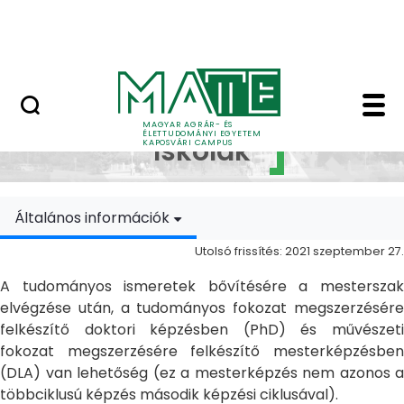
Ugrás a fő tartalomhoz
MATE Szabadegyetem
Doktori Iskolák - Ka
Doktori
MAGYAR AGRÁR- ÉS
ÉLETTUDOMÁNYI EGYETEM
Iskolák
KAPOSVÁRI CAMPUS
Általános információk
Utolsó frissítés: 2021 szeptember 27.
A tudományos ismeretek bővítésére a mesterszak
elvégzése után, a tudományos fokozat megszerzésére
felkészítő doktori képzésben (PhD) és művészeti
fokozat megszerzésére felkészítő mesterképzésben
(DLA) van lehetőség (ez a mesterképzés nem azonos a
többciklusú képzés második képzési ciklusával).