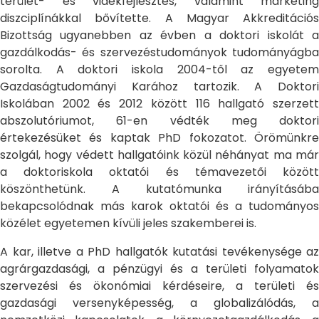
terület- és vidékfejlesztés, valamint marketing
diszciplínákkal bővítette. A Magyar Akkreditációs
Bizottság ugyanebben az évben a doktori iskolát a
gazdálkodás- és szervezéstudományok tudományágba
sorolta. A doktori iskola 2004-től az egyetem
Gazdaságtudományi Karához tartozik. A Doktori
Iskolában 2002 és 2012 között 116 hallgató szerzett
abszolutóriumot, 61-en védték meg doktori
értekezésüket és kaptak PhD fokozatot. Örömünkre
szolgál, hogy védett hallgatóink közül néhányat ma már
a doktoriskola oktatói és témavezetői között
köszönthetünk. A kutatómunka irányításába
bekapcsolódnak más karok oktatói és a tudományos
közélet egyetemen kívüli jeles szakemberei is.
A kar, illetve a PhD hallgatók kutatási tevékenysége az
agrárgazdasági, a pénzügyi és a területi folyamatok
szervezési és ökonómiai kérdéseire, a területi és
gazdasági versenyképesség, a globalizálódás, a