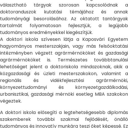
választható tárgyak szorosan kapcsolódnak a
doktoranduszok kutatási témájához és annak
tudományági besorolásához. Az oktatott tantárgyak
tartalmát folyamatosan fejlesztjük, a legújabb
tudományos eredményekkel kiegészítjük.
A doktori iskola szívesen látja a Kaposvári Egyetem
hagyományos mesterszakjain, vagy más felsőoktatási
intézményben végzett agrármérnököket és gazdasági
agrármérnököket is. Természetes továbbtanulási
lehetőséget jelent a doktoriskola mindazoknak, akik a
közgazdasági és üzleti mesterszakokon, valamint a
regionális és vidékfejlesztési agrármérnöki,
környezettudományi és környezetgazdálkodási,
urbanisztikai, gazdasági mérnöki esetleg MBA szakokon
végeztek.
A doktori iskola elősegíti a legtehetségesebb diplomás
szakemberek további szakmai fejlődését, önálló
tudományos és innovatív munkára teszi őket képessé. Ez