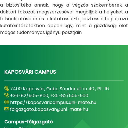
a biztosítéka annak, hogy a végzős szakemberek a
doktori fokozat megszerzésével megállják a helyüket a
felsőoktatásban és a kutatással-fejlesztéssel foglalkozó
kutatóintézetekben éppen úgy, mint a gazdasági élet
magas tudományos igényű posztjain.
KAPOSVÁRI CAMPUS
7400 Kaposvár, Guba Sándor utca 40., Pf.: 16.
+36-82/505-800, +36-82/505-900
https://kaposvaricampus.uni-mate.hu
foigazgato.kaposvar@uni-mate.hu
Campus-főigazgató