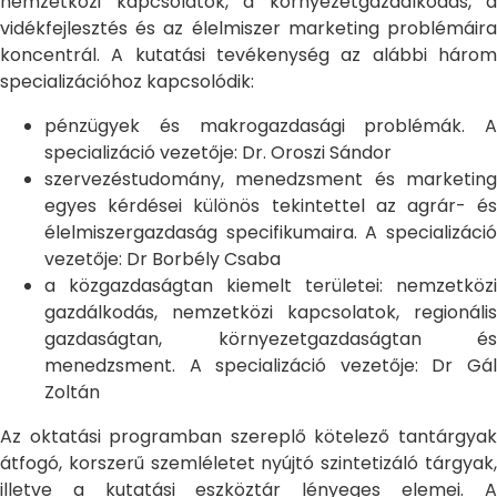
nemzetközi kapcsolatok, a környezetgazdálkodás, a
vidékfejlesztés és az élelmiszer marketing problémáira
koncentrál. A kutatási tevékenység az alábbi három
specializációhoz kapcsolódik:
pénzügyek és makrogazdasági problémák. A
specializáció vezetője: Dr. Oroszi Sándor
szervezéstudomány, menedzsment és marketing
egyes kérdései különös tekintettel az agrár- és
élelmiszergazdaság specifikumaira. A specializáció
vezetője: Dr Borbély Csaba
a közgazdaságtan kiemelt területei: nemzetközi
gazdálkodás, nemzetközi kapcsolatok, regionális
gazdaságtan, környezetgazdaságtan és
menedzsment. A specializáció vezetője: Dr Gál
Zoltán
Az oktatási programban szereplő kötelező tantárgyak
átfogó, korszerű szemléletet nyújtó szintetizáló tárgyak,
illetve a kutatási eszköztár lényeges elemei. A