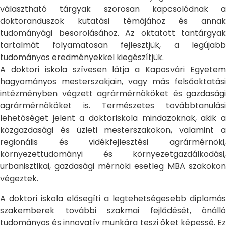
választható tárgyak szorosan kapcsolódnak a
doktoranduszok kutatási témájához és annak
tudományági besorolásához. Az oktatott tantárgyak
tartalmát folyamatosan fejlesztjük, a legújabb
tudományos eredményekkel kiegészítjük.
A doktori iskola szívesen látja a Kaposvári Egyetem
hagyományos mesterszakjain, vagy más felsőoktatási
intézményben végzett agrármérnököket és gazdasági
agrármérnököket is. Természetes továbbtanulási
lehetőséget jelent a doktoriskola mindazoknak, akik a
közgazdasági és üzleti mesterszakokon, valamint a
regionális és vidékfejlesztési agrármérnöki,
környezettudományi és környezetgazdálkodási,
urbanisztikai, gazdasági mérnöki esetleg MBA szakokon
végeztek.
A doktori iskola elősegíti a legtehetségesebb diplomás
szakemberek további szakmai fejlődését, önálló
tudományos és innovatív munkára teszi őket képessé. Ez