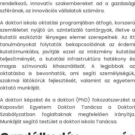
rendelkező, innovatív szakembereket ad a gazdasági
szférának, az innovációs vállalatok számára.
A doktori iskola oktatási programjában átfogó, korszerű
szemléletet nyújtó ún. szintetizáló tantárgyak, illetve a
kutatói eszköztár lényeges elemei szerepelnek. Az itt
tanulmányokat folytatók bekapcsolódnak az érdemi
kutatómunkába, javítják ezzel az intézmény kutatási
teljesítményét, a kutatási infrastruktúra hatékony és
magas színvonalú kihasználását. A legjobbak az
oktatásba is bevonhatók, ami segíti személyiségük,
szakmai látókörük fejlesztését, valamint az egyetem
oktató munkáját.
A doktori képzést és a doktori (PhD) fokozatszerzést a
Kaposvári Egyetem Doktori Tanácsa a Doktori
Szabályzatban foglaltaknak megfelelően irányítja.
Munkáját segítő testület a doktori iskola Tanácsa.