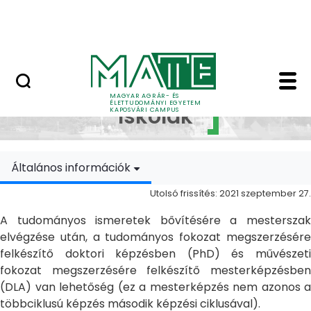
Ugrás a fő tartalomhoz
MATE Szabadegyetem
Doktori Iskolák - Ka
Doktori
MAGYAR AGRÁR- ÉS
ÉLETTUDOMÁNYI EGYETEM
Iskolák
KAPOSVÁRI CAMPUS
Általános információk
Utolsó frissítés: 2021 szeptember 27.
A tudományos ismeretek bővítésére a mesterszak
elvégzése után, a tudományos fokozat megszerzésére
felkészítő doktori képzésben (PhD) és művészeti
fokozat megszerzésére felkészítő mesterképzésben
(DLA) van lehetőség (ez a mesterképzés nem azonos a
többciklusú képzés második képzési ciklusával).