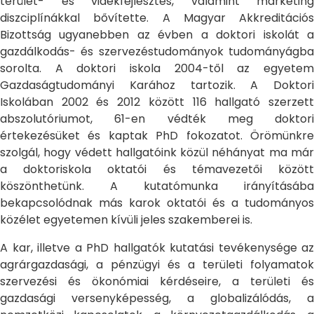
terület- és vidékfejlesztés, valamint marketing
diszciplínákkal bővítette. A Magyar Akkreditációs
Bizottság ugyanebben az évben a doktori iskolát a
gazdálkodás- és szervezéstudományok tudományágba
sorolta. A doktori iskola 2004-től az egyetem
Gazdaságtudományi Karához tartozik. A Doktori
Iskolában 2002 és 2012 között 116 hallgató szerzett
abszolutóriumot, 61-en védték meg doktori
értekezésüket és kaptak PhD fokozatot. Örömünkre
szolgál, hogy védett hallgatóink közül néhányat ma már
a doktoriskola oktatói és témavezetői között
köszönthetünk. A kutatómunka irányításába
bekapcsolódnak más karok oktatói és a tudományos
közélet egyetemen kívüli jeles szakemberei is.
A kar, illetve a PhD hallgatók kutatási tevékenysége az
agrárgazdasági, a pénzügyi és a területi folyamatok
szervezési és ökonómiai kérdéseire, a területi és
gazdasági versenyképesség, a globalizálódás, a