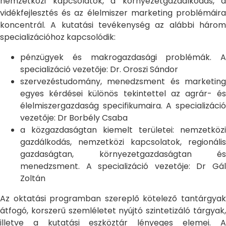
nemzetközi kapcsolatok, a környezetgazdálkodás, a
vidékfejlesztés és az élelmiszer marketing problémáira
koncentrál. A kutatási tevékenység az alábbi három
specializációhoz kapcsolódik:
pénzügyek és makrogazdasági problémák. A
specializáció vezetője: Dr. Oroszi Sándor
szervezéstudomány, menedzsment és marketing
egyes kérdései különös tekintettel az agrár- és
élelmiszergazdaság specifikumaira. A specializáció
vezetője: Dr Borbély Csaba
a közgazdaságtan kiemelt területei: nemzetközi
gazdálkodás, nemzetközi kapcsolatok, regionális
gazdaságtan, környezetgazdaságtan és
menedzsment. A specializáció vezetője: Dr Gál
Zoltán
Az oktatási programban szereplő kötelező tantárgyak
átfogó, korszerű szemléletet nyújtó szintetizáló tárgyak,
illetve a kutatási eszköztár lényeges elemei. A