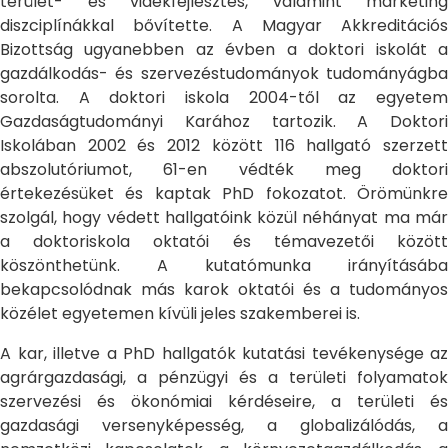
terület- és vidékfejlesztés, valamint marketing
diszciplínákkal bővítette. A Magyar Akkreditációs
Bizottság ugyanebben az évben a doktori iskolát a
gazdálkodás- és szervezéstudományok tudományágba
sorolta. A doktori iskola 2004-től az egyetem
Gazdaságtudományi Karához tartozik. A Doktori
Iskolában 2002 és 2012 között 116 hallgató szerzett
abszolutóriumot, 61-en védték meg doktori
értekezésüket és kaptak PhD fokozatot. Örömünkre
szolgál, hogy védett hallgatóink közül néhányat ma már
a doktoriskola oktatói és témavezetői között
köszönthetünk. A kutatómunka irányításába
bekapcsolódnak más karok oktatói és a tudományos
közélet egyetemen kívüli jeles szakemberei is.
A kar, illetve a PhD hallgatók kutatási tevékenysége az
agrárgazdasági, a pénzügyi és a területi folyamatok
szervezési és ökonómiai kérdéseire, a területi és
gazdasági versenyképesség, a globalizálódás, a