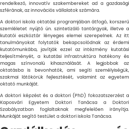
rendelkező, innovatív szakembereket ad a gazdasági
szférának, az innovációs vállalatok számára.
A doktori iskola oktatási programjában átfogó, korszerű
szemléletet nyújtó ún. szintetizáló tantárgyak, illetve a
kutatói eszköztár lényeges elemei szerepelnek. Az itt
tanulmányokat folytatók bekapcsolódnak az érdemi
kutatómunkába, javítják ezzel az intézmény kutatási
teljesítményét, a kutatási infrastruktúra hatékony és
magas színvonalú kihasználását. A legjobbak az
oktatásba is bevonhatók, ami segíti személyiségük,
szakmai látókörük fejlesztését, valamint az egyetem
oktató munkáját.
A doktori képzést és a doktori (PhD) fokozatszerzést a
Kaposvári Egyetem Doktori Tanácsa a Doktori
Szabályzatban foglaltaknak megfelelően irányítja.
Munkáját segítő testület a doktori iskola Tanácsa.