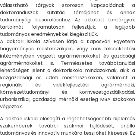
választható tárgyak szorosan kapcsolódnak a
doktoranduszok kutatási témájához és annak
tudományági besorolásához. Az oktatott tantárgyak
tartalmát folyamatosan fejlesztjük, a legújabb
tudományos eredményekkel kiegészítjük.
A doktori iskola szívesen látja a Kaposvári Egyetem
hagyományos mesterszakjain, vagy más felsőoktatási
intézményben végzett agrármérnököket és gazdasági
agrármérnököket is. Természetes továbbtanulási
lehetőséget jelent a doktoriskola mindazoknak, akik a
közgazdasági és üzleti mesterszakokon, valamint a
regionális és vidékfejlesztési agrármérnöki,
környezettudományi és környezetgazdálkodási,
urbanisztikai, gazdasági mérnöki esetleg MBA szakokon
végeztek.
A doktori iskola elősegíti a legtehetségesebb diplomás
szakemberek további szakmai fejlődését, önálló
tudományos és innovatív munkára teszi őket képessé. Ez