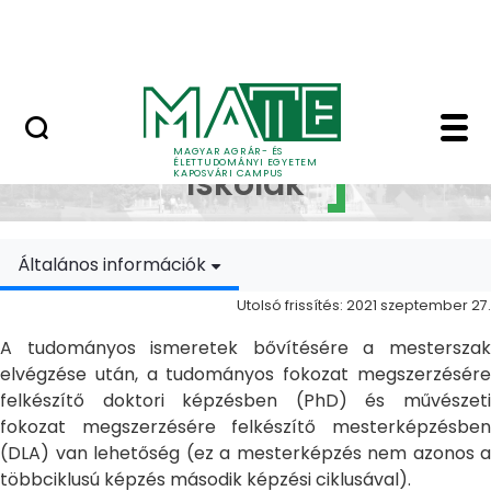
Ugrás a fő tartalomhoz
MATE Szabadegyetem
Doktori Iskolák - Ka
Doktori
MAGYAR AGRÁR- ÉS
ÉLETTUDOMÁNYI EGYETEM
Iskolák
KAPOSVÁRI CAMPUS
Általános információk
Utolsó frissítés: 2021 szeptember 27.
A tudományos ismeretek bővítésére a mesterszak
elvégzése után, a tudományos fokozat megszerzésére
felkészítő doktori képzésben (PhD) és művészeti
fokozat megszerzésére felkészítő mesterképzésben
(DLA) van lehetőség (ez a mesterképzés nem azonos a
többciklusú képzés második képzési ciklusával).