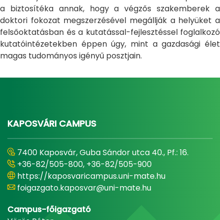
a biztosítéka annak, hogy a végzős szakemberek a
doktori fokozat megszerzésével megállják a helyüket a
felsőoktatásban és a kutatással-fejlesztéssel foglalkozó
kutatóintézetekben éppen úgy, mint a gazdasági élet
magas tudományos igényű posztjain.
KAPOSVÁRI CAMPUS
7400 Kaposvár, Guba Sándor utca 40., Pf.: 16.
+36-82/505-800, +36-82/505-900
https://kaposvaricampus.uni-mate.hu
foigazgato.kaposvar@uni-mate.hu
Campus-főigazgató