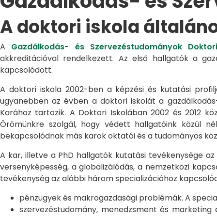
Gazdálkodás- és Sze
A doktori iskola általán
A
Gazdálkodás- és Szervezéstudományok Doktori
akkreditációval rendelkezett. Az első hallgatók a g
kapcsolódott.
A doktori iskola 2002-ben a képzési és kutatási profilj
ugyanebben az évben a doktori iskolát a gazdálkodá
Karához tartozik. A Doktori Iskolában 2002 és 2012 kö
Örömünkre szolgál, hogy védett hallgatóink közül n
bekapcsolódnak más karok oktatói és a tudományos közél
A kar, illetve a PhD hallgatók kutatási tevékenysége az
versenyképesség, a globalizálódás, a nemzetközi kapcso
tevékenység az alábbi három specializációhoz kapcsolód
pénzügyek és makrogazdasági problémák. A speciali
szervezéstudomány, menedzsment és marketing egye