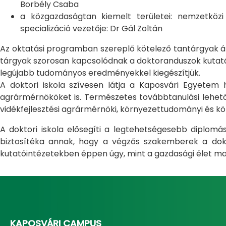
Borbély Csaba
a közgazdaságtan kiemelt területei: nemzetköz
specializáció vezetője: Dr Gál Zoltán
Az oktatási programban szereplő kötelező tantárgyak átfo
tárgyak szorosan kapcsolódnak a doktoranduszok kutatás
legújabb tudományos eredményekkel kiegészítjük.
A doktori iskola szívesen látja a Kaposvári Egyete
agrármérnököket is. Természetes továbbtanulási lehetős
vidékfejlesztési agrármérnöki, környezettudományi és kö
A doktori iskola elősegíti a legtehetségesebb diplom
biztosítéka annak, hogy a végzős szakemberek a dokto
kutatóintézetekben éppen úgy, mint a gazdasági élet ma
KAPOSVÁRI CAMPUS