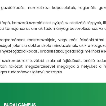
i gazdálkodás, nemzetközi kapcsolatok, regionális 
gó, korszerű szemléletet nyújtó szintetizáló tárgyak, il
i témájához és annak tudományági besorolásához. Az okt
m hagyományos mesterszakjain, vagy más felsőoktatás
éget jelent a doktoriskola mindazoknak, akik a közgazda
rnyezetgazdálkodási, urbanisztikai, gazdasági mérnöki e
ás szakemberek további szakmai fejlődését, önálló tud
ri fokozat megszerzésével megállják a helyüket a fel
gas tudományos igényű posztjain.
BUDAI CAMPUS