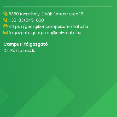
8360 Keszthely, Deák Ferenc utca 16.
+36-83/545-000
https://georgikoncampus.uni-mate.hu
foigazgato.georgikon@uni-mate.hu
Campus-főigazgató
Dr. Rózsa László