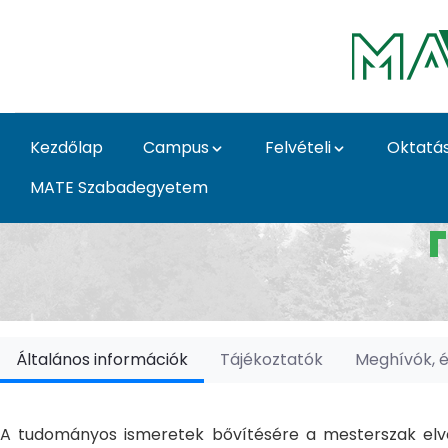
Ugrás a fő tartalomhoz
Kezdőlap
Campus
Felvételi
Oktatá
MATE Szabadegyetem
Doktori Iskolák - Ka
Általános információk
Tájékoztatók
Meghívók, 
A tudományos ismeretek bővítésére a mesterszak elvé