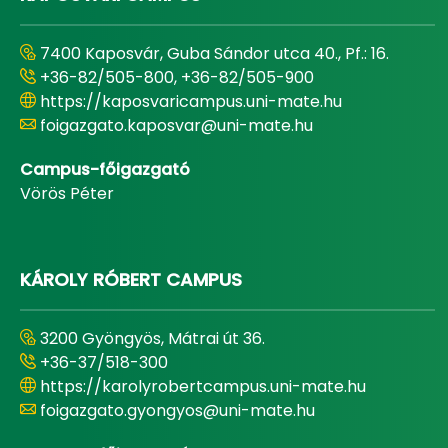
7400 Kaposvár, Guba Sándor utca 40., Pf.: 16.
+36-82/505-800, +36-82/505-900
https://kaposvaricampus.uni-mate.hu
foigazgato.kaposvar@uni-mate.hu
Campus-főigazgató
Vörös Péter
KÁROLY RÓBERT CAMPUS
3200 Gyöngyös, Mátrai út 36.
+36-37/518-300
https://karolyrobertcampus.uni-mate.hu
foigazgato.gyongyos@uni-mate.hu