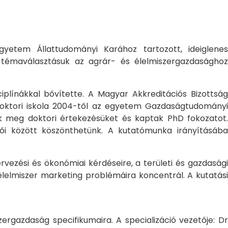
yetem Állattudományi Karához tartozott, ideiglene
a témaválasztásuk az agrár- és élelmiszergazdasághoz
ciplínákkal bővítette. A Magyar Akkreditációs Bizottság
oktori iskola 2004-től az egyetem Gazdaságtudományi
ték meg doktori értekezésüket és kaptak PhD fokozatot.
ői között köszönthetünk. A kutatómunka irányításába
rvezési és ökonómiai kérdéseire, a területi és gazdasági
élelmiszer marketing problémáira koncentrál. A kutatási
rgazdaság specifikumaira. A specializáció vezetője: Dr