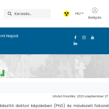
HU
Belépés
emi Napok
Utolsó frissítés: 2021 szeptember 27.
észítő doktori képzésben (PhD) és művészeti fokozat