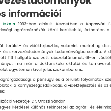
rvezéstudományok
os információi
 Iskola
1993-ban alakult. Kezdetben a Kaposvári Eg
azdasági agrármérnökök közül kerültek ki, érthetően 
át terület- és vidékfejlesztés, valamint marketing disz
s- és szervezéstudományok tudományágba sorolta. A d
zött 116 hallgató szerzett abszolutóriumot, 61-en véd
éhányat ma már a doktoriskola oktatói és témavezet
et egyetemen kívüli jeles szakemberei is.
 agrárgazdasági, a pénzügyi és a területi folyamatok sze
latok, a környezetgazdálkodás, a vidékfejlesztés és az 
ik:
záció vezetője: Dr. Oroszi Sándor
s kérdései különös tekintettel az agrár- és élelmisze