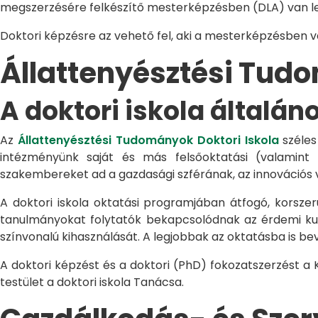
megszerzésére felkészítő mesterképzésben (DLA) van le
Doktori képzésre az vehető fel, aki a mesterképzésben 
Állattenyésztési Tu
A doktori iskola általán
Az
Állattenyésztési Tudományok Doktori Iskola
széles
intézményünk saját és más felsőoktatási (valamint
szakembereket ad a gazdasági szférának, az innovációs 
A doktori iskola oktatási programjában átfogó, korszerű
tanulmányokat folytatók bekapcsolódnak az érdemi kuta
színvonalú kihasználását. A legjobbak az oktatásba is be
A doktori képzést és a doktori (PhD) fokozatszerzést a
testület a doktori iskola Tanácsa.