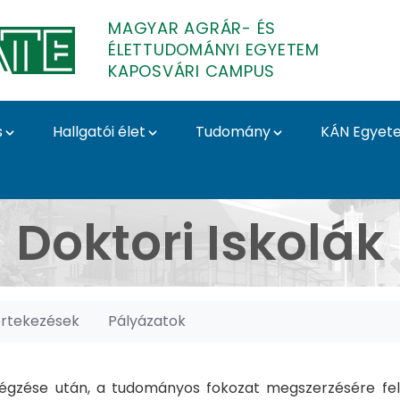
MAGYAR AGRÁR- ÉS
ÉLETTUDOMÁNYI EGYETEM
KAPOSVÁRI CAMPUS
s
Hallgatói élet
Tudomány
KÁN Egyet
posvári Campus
Doktori Iskolák
értekezések
Pályázatok
gzése után, a tudományos fokozat megszerzésére felk