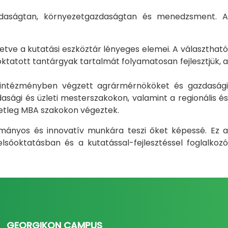
gazdaságtan, környezetgazdaságtan és menedzsment. A
letve a kutatási eszköztár lényeges elemei. A választható
atott tantárgyak tartalmát folyamatosan fejlesztjük, a
i intézményben végzett agrármérnököket és gazdasági
sági és üzleti mesterszakokon, valamint a regionális és
setleg MBA szakokon végeztek.
ományos és innovatív munkára teszi őket képessé. Ez a
sőoktatásban és a kutatással-fejlesztéssel foglalkozó
GEORGIKON CAMPUS