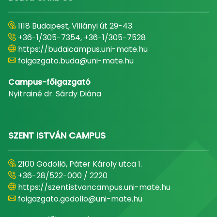
1118 Budapest, Villányi út 29-43.
+36-1/305-7354, +36-1/305-7528
https://budaicampus.uni-mate.hu
foigazgato.buda@uni-mate.hu
Campus-főigazgató
Nyitrainé dr. Sárdy Diána
SZENT ISTVÁN CAMPUS
2100 Gödöllő, Páter Károly utca 1.
+36-28/522-000 / 2220
https://szentistvancampus.uni-mate.hu
foigazgato.godollo@uni-mate.hu