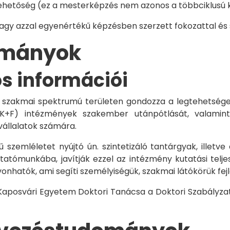
hetőség (ez a mesterképzés nem azonos a többciklusú ké
vagy azzal egyenértékű képzésben szerzett fokozattal és
dományok
os információi
 szakmai spektrumú területen gondozza a legtehetségese
 K+F) intézmények szakember utánpótlását, valamint
vállalatok számára.
 szemléletet nyújtó ún. szintetizáló tantárgyak, illetve
tómunkába, javítják ezzel az intézmény kutatási telje
vonhatók, ami segíti személyiségük, szakmai látókörük fe
 Kaposvári Egyetem Doktori Tanácsa a Doktori Szabályzat