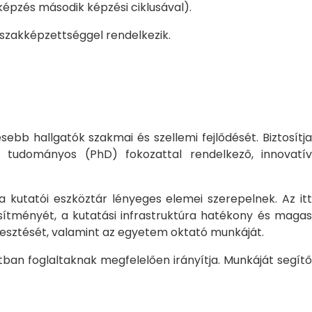
pzés második képzési ciklusával).
 szakképzettséggel rendelkezik.
bb hallgatók szakmai és szellemi fejlődését. Biztosítj
 tudományos (PhD) fokozattal rendelkező, innovatív
 a kutatói eszköztár lényeges elemei szerepelnek. Az itt
sítményét, a kutatási infrastruktúra hatékony és magas
jlesztését, valamint az egyetem oktató munkáját.
ban foglaltaknak megfelelően irányítja. Munkáját segítő