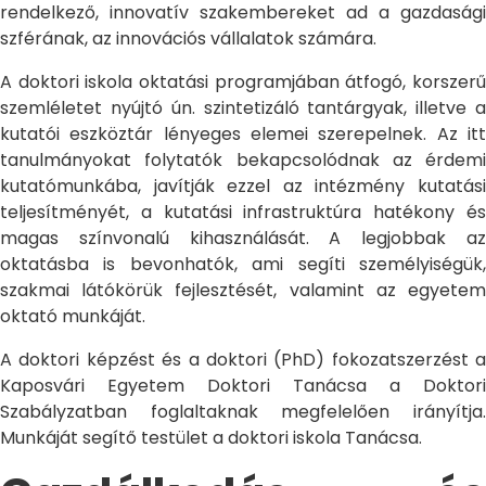
rendelkező, innovatív szakembereket ad a gazdasági
szférának, az innovációs vállalatok számára.
A doktori iskola oktatási programjában átfogó, korszerű
szemléletet nyújtó ún. szintetizáló tantárgyak, illetve a
kutatói eszköztár lényeges elemei szerepelnek. Az itt
tanulmányokat folytatók bekapcsolódnak az érdemi
kutatómunkába, javítják ezzel az intézmény kutatási
teljesítményét, a kutatási infrastruktúra hatékony és
magas színvonalú kihasználását. A legjobbak az
oktatásba is bevonhatók, ami segíti személyiségük,
szakmai látókörük fejlesztését, valamint az egyetem
oktató munkáját.
A doktori képzést és a doktori (PhD) fokozatszerzést a
Kaposvári Egyetem Doktori Tanácsa a Doktori
Szabályzatban foglaltaknak megfelelően irányítja.
Munkáját segítő testület a doktori iskola Tanácsa.