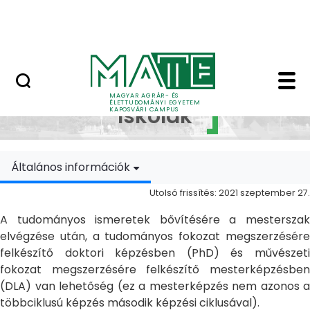
Ugrás a fő tartalomhoz
MATE Szabadegyetem
Doktori Iskolák - Ka
Doktori
MAGYAR AGRÁR- ÉS
ÉLETTUDOMÁNYI EGYETEM
Iskolák
KAPOSVÁRI CAMPUS
Általános információk
Utolsó frissítés: 2021 szeptember 27.
A tudományos ismeretek bővítésére a mesterszak
elvégzése után, a tudományos fokozat megszerzésére
felkészítő doktori képzésben (PhD) és művészeti
fokozat megszerzésére felkészítő mesterképzésben
(DLA) van lehetőség (ez a mesterképzés nem azonos a
többciklusú képzés második képzési ciklusával).