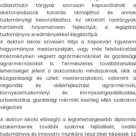
választható tárgyak szorosan kapcsolódnak a
doktoranduszok kutatási témájához és annak
tudományági besorolásához. Az oktatott tantárgyak
tartalmát folyamatosan fejlesztjük, a legújabb
tudományos eredményekkel kiegészítjük.
A doktori iskola szívesen látja a Kaposvári Egyetem
hagyományos mesterszakjain, vagy más felsőoktatási
intézményben végzett agrármérnököket és gazdasági
agrármérnököket is. Természetes továbbtanulási
lehetőséget jelent a doktoriskola mindazoknak, akik a
közgazdasági és üzleti mesterszakokon, valamint a
regionális és vidékfejlesztési agrármérnöki,
környezettudományi és környezetgazdálkodási,
urbanisztikai, gazdasági mérnöki esetleg MBA szakokon
végeztek.
A doktori iskola elősegíti a legtehetségesebb diplomás
szakemberek további szakmai fejlődését, önálló
tudományos és innovatív munkára teszi őket képessé. Ez