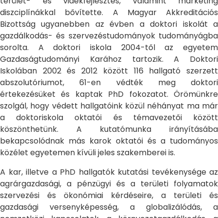
terület- és vidékfejlesztés, valamint marketing
diszciplínákkal bővítette. A Magyar Akkreditációs
Bizottság ugyanebben az évben a doktori iskolát a
gazdálkodás- és szervezéstudományok tudományágba
sorolta. A doktori iskola 2004-től az egyetem
Gazdaságtudományi Karához tartozik. A Doktori
Iskolában 2002 és 2012 között 116 hallgató szerzett
abszolutóriumot, 61-en védték meg doktori
értekezésüket és kaptak PhD fokozatot. Örömünkre
szolgál, hogy védett hallgatóink közül néhányat ma már
a doktoriskola oktatói és témavezetői között
köszönthetünk. A kutatómunka irányításába
bekapcsolódnak más karok oktatói és a tudományos
közélet egyetemen kívüli jeles szakemberei is.
A kar, illetve a PhD hallgatók kutatási tevékenysége az
agrárgazdasági, a pénzügyi és a területi folyamatok
szervezési és ökonómiai kérdéseire, a területi és
gazdasági versenyképesség, a globalizálódás, a