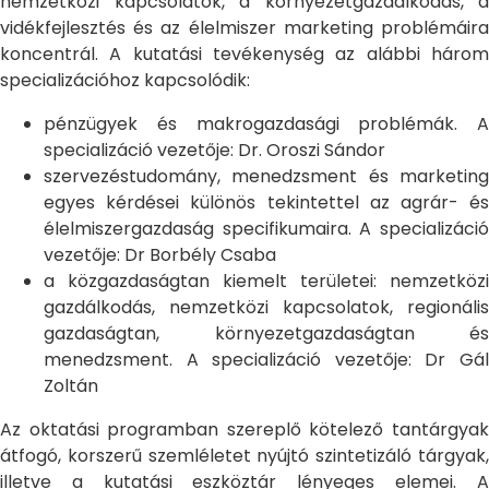
nemzetközi kapcsolatok, a környezetgazdálkodás, a
vidékfejlesztés és az élelmiszer marketing problémáira
koncentrál. A kutatási tevékenység az alábbi három
specializációhoz kapcsolódik:
pénzügyek és makrogazdasági problémák. A
specializáció vezetője: Dr. Oroszi Sándor
szervezéstudomány, menedzsment és marketing
egyes kérdései különös tekintettel az agrár- és
élelmiszergazdaság specifikumaira. A specializáció
vezetője: Dr Borbély Csaba
a közgazdaságtan kiemelt területei: nemzetközi
gazdálkodás, nemzetközi kapcsolatok, regionális
gazdaságtan, környezetgazdaságtan és
menedzsment. A specializáció vezetője: Dr Gál
Zoltán
Az oktatási programban szereplő kötelező tantárgyak
átfogó, korszerű szemléletet nyújtó szintetizáló tárgyak,
illetve a kutatási eszköztár lényeges elemei. A