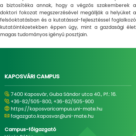
a biztosítéka annak, hogy a végzős szakemberek a
doktori fokozat megszerzésével megállják a helyüket a
felsőoktatásban és a kutatással-fejlesztéssel foglalkozó
kutatóintézetekben éppen úgy, mint a gazdasági élet
magas tudományos igényű posztjain.
KAPOSVÁRI CAMPUS
7400 Kaposvár, Guba Sándor utca 40., Pf.: 16.
+36-82/505-800, +36-82/505-900
https://kaposvaricampus.uni-mate.hu
foigazgato.kaposvar@uni-mate.hu
Campus-főigazgató