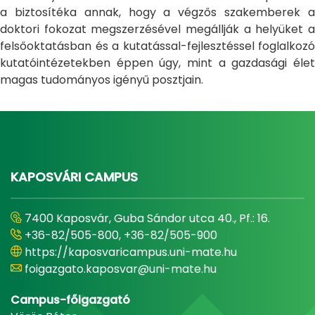
a biztosítéka annak, hogy a végzős szakemberek a
doktori fokozat megszerzésével megállják a helyüket a
felsőoktatásban és a kutatással-fejlesztéssel foglalkozó
kutatóintézetekben éppen úgy, mint a gazdasági élet
magas tudományos igényű posztjain.
KAPOSVÁRI CAMPUS
7400 Kaposvár, Guba Sándor utca 40., Pf.: 16.
+36-82/505-800, +36-82/505-900
https://kaposvaricampus.uni-mate.hu
foigazgato.kaposvar@uni-mate.hu
Campus-főigazgató