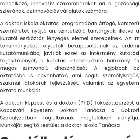
rendelkező, innovatív szakembereket ad a gazdasági
szférának, az innovációs vállalatok számára.
A doktori iskola oktatási programjában átfogó, korszerű
szemléletet nyújtó ún. szintetizáló tantárgyak, illetve a
kutatói eszköztár lényeges elemei szerepelnek. Az itt
tanulmányokat folytatók bekapcsolódnak az érdemi
kutatómunkába, javítják ezzel az intézmény kutatási
teljesítményét, a kutatási infrastruktúra hatékony és
magas színvonalú kihasználását. A legjobbak az
oktatásba is bevonhatók, ami segíti személyiségük,
szakmai látókörük fejlesztését, valamint az egyetem
oktató munkáját.
A doktori képzést és a doktori (PhD) fokozatszerzést a
Kaposvári Egyetem Doktori Tanácsa a Doktori
Szabályzatban foglaltaknak megfelelően irányítja.
Munkáját segítő testület a doktori iskola Tanácsa.