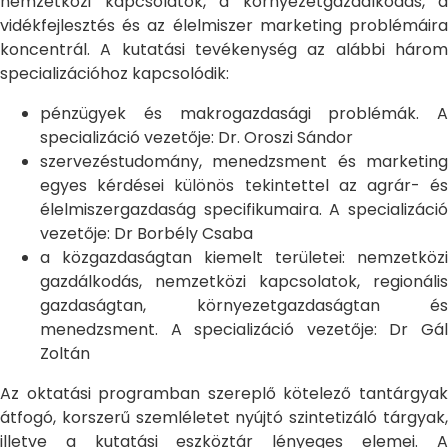
nemzetközi kapcsolatok, a környezetgazdálkodás, a
vidékfejlesztés és az élelmiszer marketing problémáira
koncentrál. A kutatási tevékenység az alábbi három
specializációhoz kapcsolódik:
pénzügyek és makrogazdasági problémák. A
specializáció vezetője: Dr. Oroszi Sándor
szervezéstudomány, menedzsment és marketing
egyes kérdései különös tekintettel az agrár- és
élelmiszergazdaság specifikumaira. A specializáció
vezetője: Dr Borbély Csaba
a közgazdaságtan kiemelt területei: nemzetközi
gazdálkodás, nemzetközi kapcsolatok, regionális
gazdaságtan, környezetgazdaságtan és
menedzsment. A specializáció vezetője: Dr Gál
Zoltán
Az oktatási programban szereplő kötelező tantárgyak
átfogó, korszerű szemléletet nyújtó szintetizáló tárgyak,
illetve a kutatási eszköztár lényeges elemei. A