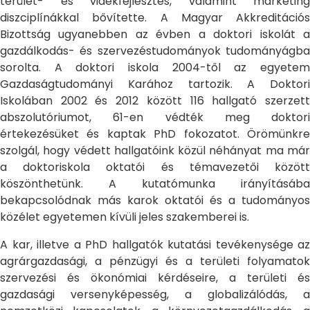
terület- és vidékfejlesztés, valamint marketing
diszciplínákkal bővítette. A Magyar Akkreditációs
Bizottság ugyanebben az évben a doktori iskolát a
gazdálkodás- és szervezéstudományok tudományágba
sorolta. A doktori iskola 2004-től az egyetem
Gazdaságtudományi Karához tartozik. A Doktori
Iskolában 2002 és 2012 között 116 hallgató szerzett
abszolutóriumot, 61-en védték meg doktori
értekezésüket és kaptak PhD fokozatot. Örömünkre
szolgál, hogy védett hallgatóink közül néhányat ma már
a doktoriskola oktatói és témavezetői között
köszönthetünk. A kutatómunka irányításába
bekapcsolódnak más karok oktatói és a tudományos
közélet egyetemen kívüli jeles szakemberei is.
A kar, illetve a PhD hallgatók kutatási tevékenysége az
agrárgazdasági, a pénzügyi és a területi folyamatok
szervezési és ökonómiai kérdéseire, a területi és
gazdasági versenyképesség, a globalizálódás, a