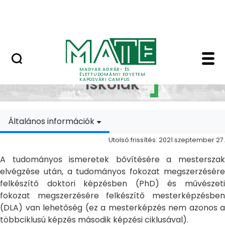
Ugrás a fő tartalomhoz
MATE Szabadegyetem
Doktori Iskolák - Ka
Doktori
MAGYAR AGRÁR- ÉS
ÉLETTUDOMÁNYI EGYETEM
Iskolák
KAPOSVÁRI CAMPUS
Általános információk
Utolsó frissítés: 2021 szeptember 27.
A tudományos ismeretek bővítésére a mesterszak
elvégzése után, a tudományos fokozat megszerzésére
felkészítő doktori képzésben (PhD) és művészeti
fokozat megszerzésére felkészítő mesterképzésben
(DLA) van lehetőség (ez a mesterképzés nem azonos a
többciklusú képzés második képzési ciklusával).