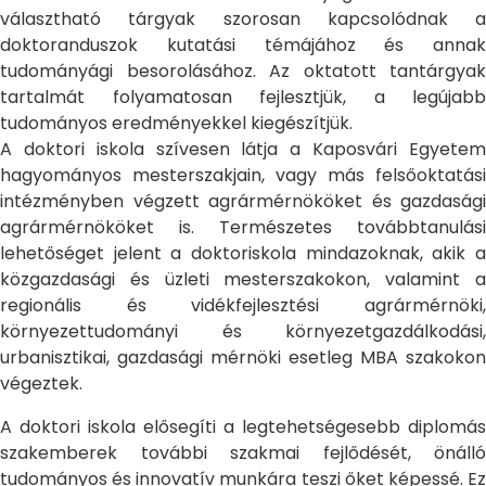
választható tárgyak szorosan kapcsolódnak a
doktoranduszok kutatási témájához és annak
tudományági besorolásához. Az oktatott tantárgyak
tartalmát folyamatosan fejlesztjük, a legújabb
tudományos eredményekkel kiegészítjük.
A doktori iskola szívesen látja a Kaposvári Egyetem
hagyományos mesterszakjain, vagy más felsőoktatási
intézményben végzett agrármérnököket és gazdasági
agrármérnököket is. Természetes továbbtanulási
lehetőséget jelent a doktoriskola mindazoknak, akik a
közgazdasági és üzleti mesterszakokon, valamint a
regionális és vidékfejlesztési agrármérnöki,
környezettudományi és környezetgazdálkodási,
urbanisztikai, gazdasági mérnöki esetleg MBA szakokon
végeztek.
A doktori iskola elősegíti a legtehetségesebb diplomás
szakemberek további szakmai fejlődését, önálló
tudományos és innovatív munkára teszi őket képessé. Ez