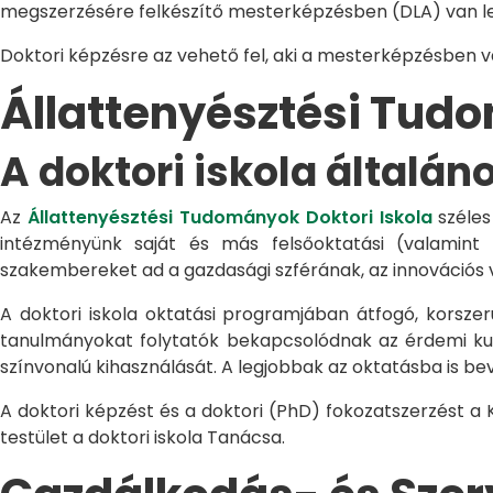
megszerzésére felkészítő mesterképzésben (DLA) van le
Doktori képzésre az vehető fel, aki a mesterképzésben 
Állattenyésztési Tu
A doktori iskola általán
Az
Állattenyésztési Tudományok Doktori Iskola
széles
intézményünk saját és más felsőoktatási (valamint
szakembereket ad a gazdasági szférának, az innovációs 
A doktori iskola oktatási programjában átfogó, korszerű
tanulmányokat folytatók bekapcsolódnak az érdemi kuta
színvonalú kihasználását. A legjobbak az oktatásba is be
A doktori képzést és a doktori (PhD) fokozatszerzést a
testület a doktori iskola Tanácsa.