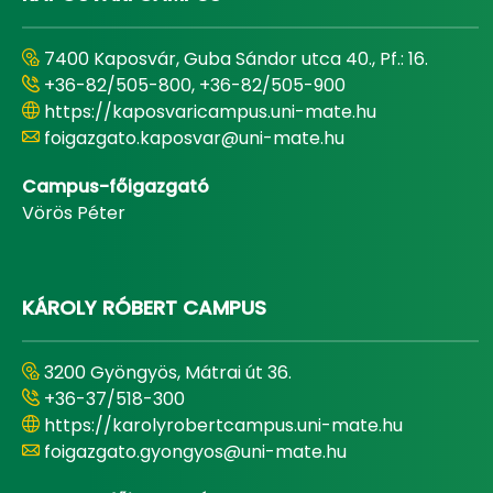
7400 Kaposvár, Guba Sándor utca 40., Pf.: 16.
+36-82/505-800, +36-82/505-900
https://kaposvaricampus.uni-mate.hu
foigazgato.kaposvar@uni-mate.hu
Campus-főigazgató
Vörös Péter
KÁROLY RÓBERT CAMPUS
3200 Gyöngyös, Mátrai út 36.
+36-37/518-300
https://karolyrobertcampus.uni-mate.hu
foigazgato.gyongyos@uni-mate.hu