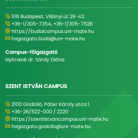
1118 Budapest, Villányi út 29-43.
+36-1/305-7354, +36-1/305-7528
https://budaicampus.uni-mate.hu
foigazgato.buda@uni-mate.hu
Campus-főigazgató
Nyitrainé dr. Sárdy Diána
SZENT ISTVÁN CAMPUS
2100 Gödöllő, Páter Károly utca 1.
+36-28/522-000 / 2220
https://szentistvancampus.uni-mate.hu
foigazgato.godollo@uni-mate.hu