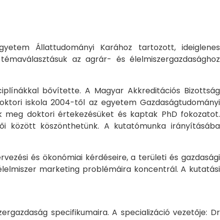
yetem Állattudományi Karához tartozott, ideiglene
a témaválasztásuk az agrár- és élelmiszergazdasághoz
ciplínákkal bővítette. A Magyar Akkreditációs Bizottság
oktori iskola 2004-től az egyetem Gazdaságtudományi
ték meg doktori értekezésüket és kaptak PhD fokozatot.
ői között köszönthetünk. A kutatómunka irányításába
rvezési és ökonómiai kérdéseire, a területi és gazdasági
élelmiszer marketing problémáira koncentrál. A kutatási
rgazdaság specifikumaira. A specializáció vezetője: Dr