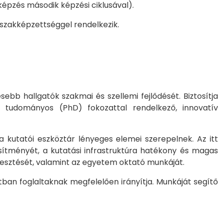
pzés második képzési ciklusával).
 szakképzettséggel rendelkezik.
bb hallgatók szakmai és szellemi fejlődését. Biztosítj
 tudományos (PhD) fokozattal rendelkező, innovatív
 a kutatói eszköztár lényeges elemei szerepelnek. Az itt
sítményét, a kutatási infrastruktúra hatékony és magas
jlesztését, valamint az egyetem oktató munkáját.
ban foglaltaknak megfelelően irányítja. Munkáját segítő