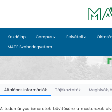
Ugrás a fő tartalomhoz
Kezdőlap
Campus
Felvételi
Oktatá
MATE Szabadegyetem
Doktori Iskolák - Ka
Általános információk
Tájékoztatók
Meghívók, 
A tudományos ismeretek bővítésére a mesterszak elvé