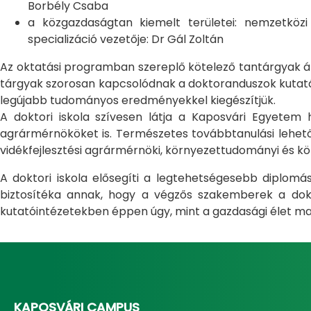
Borbély Csaba
a közgazdaságtan kiemelt területei: nemzetköz
specializáció vezetője: Dr Gál Zoltán
Az oktatási programban szereplő kötelező tantárgyak átfo
tárgyak szorosan kapcsolódnak a doktoranduszok kutatás
legújabb tudományos eredményekkel kiegészítjük.
A doktori iskola szívesen látja a Kaposvári Egyete
agrármérnököket is. Természetes továbbtanulási lehetős
vidékfejlesztési agrármérnöki, környezettudományi és kö
A doktori iskola elősegíti a legtehetségesebb diplom
biztosítéka annak, hogy a végzős szakemberek a dokto
kutatóintézetekben éppen úgy, mint a gazdasági élet ma
KAPOSVÁRI CAMPUS