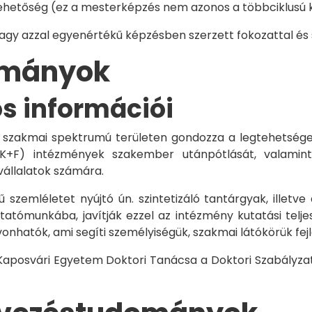
hetőség (ez a mesterképzés nem azonos a többciklusú ké
vagy azzal egyenértékű képzésben szerzett fokozattal és
dományok
os információi
 szakmai spektrumú területen gondozza a legtehetségese
 K+F) intézmények szakember utánpótlását, valamint
vállalatok számára.
 szemléletet nyújtó ún. szintetizáló tantárgyak, illetve
tómunkába, javítják ezzel az intézmény kutatási telje
vonhatók, ami segíti személyiségük, szakmai látókörük fe
 Kaposvári Egyetem Doktori Tanácsa a Doktori Szabályzat