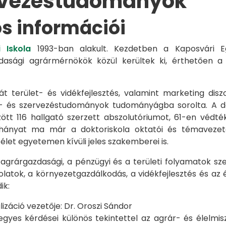
rvezéstudományok
os információi
 Iskola
1993-ban alakult. Kezdetben a Kaposvári Eg
azdasági agrármérnökök közül kerültek ki, érthetően 
át terület- és vidékfejlesztés, valamint marketing disz
s- és szervezéstudományok tudományágba sorolta. A d
zött 116 hallgató szerzett abszolutóriumot, 61-en véd
éhányat ma már a doktoriskola oktatói és témavezet
et egyetemen kívüli jeles szakemberei is.
 agrárgazdasági, a pénzügyi és a területi folyamatok sze
latok, a környezetgazdálkodás, a vidékfejlesztés és az 
ik:
záció vezetője: Dr. Oroszi Sándor
s kérdései különös tekintettel az agrár- és élelmisze