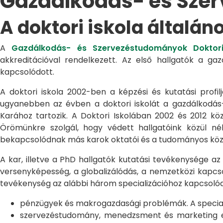
Gazdálkodás- és Sze
A doktori iskola általán
A
Gazdálkodás- és Szervezéstudományok Doktori
akkreditációval rendelkezett. Az első hallgatók a g
kapcsolódott.
A doktori iskola 2002-ben a képzési és kutatási profilj
ugyanebben az évben a doktori iskolát a gazdálkodá
Karához tartozik. A Doktori Iskolában 2002 és 2012 kö
Örömünkre szolgál, hogy védett hallgatóink közül n
bekapcsolódnak más karok oktatói és a tudományos közél
A kar, illetve a PhD hallgatók kutatási tevékenysége az
versenyképesség, a globalizálódás, a nemzetközi kapcso
tevékenység az alábbi három specializációhoz kapcsolód
pénzügyek és makrogazdasági problémák. A speciali
szervezéstudomány, menedzsment és marketing egye