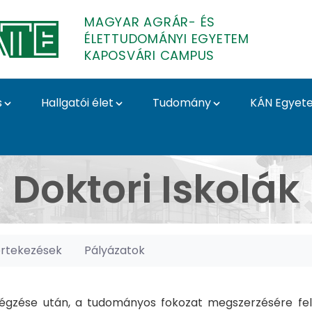
MAGYAR AGRÁR- ÉS
ÉLETTUDOMÁNYI EGYETEM
KAPOSVÁRI CAMPUS
s
Hallgatói élet
Tudomány
KÁN Egyet
posvári Campus
Doktori Iskolák
értekezések
Pályázatok
gzése után, a tudományos fokozat megszerzésére felk