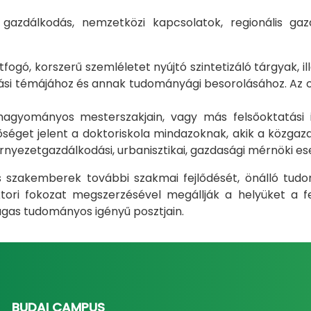
i gazdálkodás, nemzetközi kapcsolatok, regionális 
gó, korszerű szemléletet nyújtó szintetizáló tárgyak, il
i témájához és annak tudományági besorolásához. Az okt
m hagyományos mesterszakjain, vagy más felsőoktatás
éget jelent a doktoriskola mindazoknak, akik a közgazda
rnyezetgazdálkodási, urbanisztikai, gazdasági mérnöki e
ás szakemberek további szakmai fejlődését, önálló tud
ri fokozat megszerzésével megállják a helyüket a fel
gas tudományos igényű posztjain.
BUDAI CAMPUS