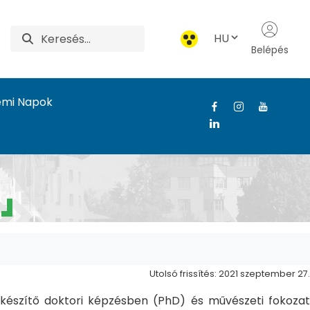
HU
Belépés
emi Napok
Utolsó frissítés: 2021 szeptember 27.
észítő doktori képzésben (PhD) és művészeti fokozat