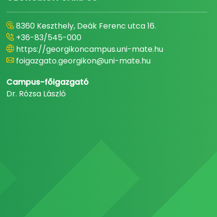
8360 Keszthely, Deák Ferenc utca 16.
+36-83/545-000
https://georgikoncampus.uni-mate.hu
foigazgato.georgikon@uni-mate.hu
Campus-főigazgató
Dr. Rózsa László