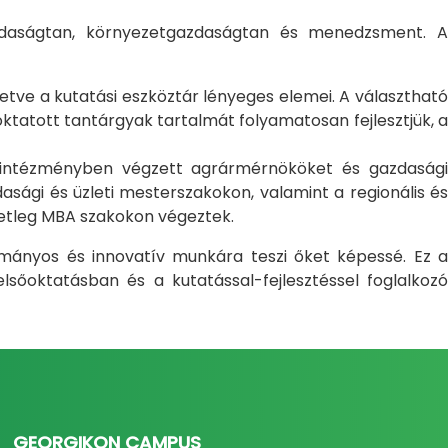
gazdaságtan, környezetgazdaságtan és menedzsment. A
letve a kutatási eszköztár lényeges elemei. A választható
atott tantárgyak tartalmát folyamatosan fejlesztjük, a
i intézményben végzett agrármérnököket és gazdasági
sági és üzleti mesterszakokon, valamint a regionális és
setleg MBA szakokon végeztek.
ományos és innovatív munkára teszi őket képessé. Ez a
sőoktatásban és a kutatással-fejlesztéssel foglalkozó
GEORGIKON CAMPUS