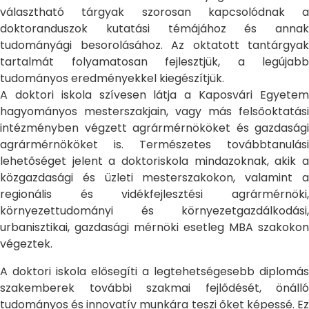
választható tárgyak szorosan kapcsolódnak a
doktoranduszok kutatási témájához és annak
tudományági besorolásához. Az oktatott tantárgyak
tartalmát folyamatosan fejlesztjük, a legújabb
tudományos eredményekkel kiegészítjük.
A doktori iskola szívesen látja a Kaposvári Egyetem
hagyományos mesterszakjain, vagy más felsőoktatási
intézményben végzett agrármérnököket és gazdasági
agrármérnököket is. Természetes továbbtanulási
lehetőséget jelent a doktoriskola mindazoknak, akik a
közgazdasági és üzleti mesterszakokon, valamint a
regionális és vidékfejlesztési agrármérnöki,
környezettudományi és környezetgazdálkodási,
urbanisztikai, gazdasági mérnöki esetleg MBA szakokon
végeztek.
A doktori iskola elősegíti a legtehetségesebb diplomás
szakemberek további szakmai fejlődését, önálló
tudományos és innovatív munkára teszi őket képessé. Ez