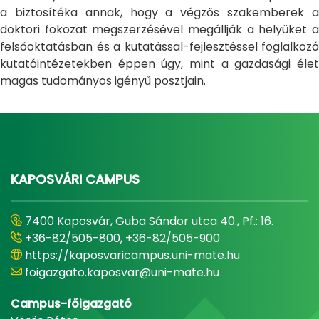
a biztosítéka annak, hogy a végzős szakemberek a
doktori fokozat megszerzésével megállják a helyüket a
felsőoktatásban és a kutatással-fejlesztéssel foglalkozó
kutatóintézetekben éppen úgy, mint a gazdasági élet
magas tudományos igényű posztjain.
KAPOSVÁRI CAMPUS
7400 Kaposvár, Guba Sándor utca 40., Pf.: 16.
+36-82/505-800, +36-82/505-900
https://kaposvaricampus.uni-mate.hu
foigazgato.kaposvar@uni-mate.hu
Campus-főigazgató