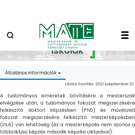
Ugrás a fő tartalomhoz
MATE Szabadegyetem
Doktori Iskolák - Ka
Doktori
MAGYAR AGRÁR- ÉS
ÉLETTUDOMÁNYI EGYETEM
Iskolák
KAPOSVÁRI CAMPUS
Általános információk
Utolsó frissítés: 2021 szeptember 27.
A tudományos ismeretek bővítésére a mesterszak
elvégzése után, a tudományos fokozat megszerzésére
felkészítő doktori képzésben (PhD) és művészeti
fokozat megszerzésére felkészítő mesterképzésben
(DLA) van lehetőség (ez a mesterképzés nem azonos a
többciklusú képzés második képzési ciklusával).