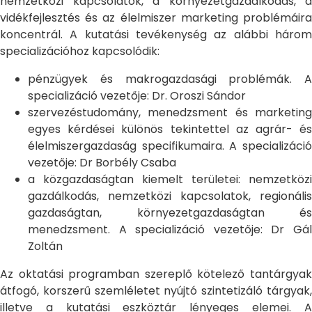
nemzetközi kapcsolatok, a környezetgazdálkodás, a
vidékfejlesztés és az élelmiszer marketing problémáira
koncentrál. A kutatási tevékenység az alábbi három
specializációhoz kapcsolódik:
pénzügyek és makrogazdasági problémák. A
specializáció vezetője: Dr. Oroszi Sándor
szervezéstudomány, menedzsment és marketing
egyes kérdései különös tekintettel az agrár- és
élelmiszergazdaság specifikumaira. A specializáció
vezetője: Dr Borbély Csaba
a közgazdaságtan kiemelt területei: nemzetközi
gazdálkodás, nemzetközi kapcsolatok, regionális
gazdaságtan, környezetgazdaságtan és
menedzsment. A specializáció vezetője: Dr Gál
Zoltán
Az oktatási programban szereplő kötelező tantárgyak
átfogó, korszerű szemléletet nyújtó szintetizáló tárgyak,
illetve a kutatási eszköztár lényeges elemei. A