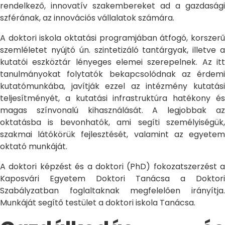
rendelkező, innovatív szakembereket ad a gazdasági
szférának, az innovációs vállalatok számára.
A doktori iskola oktatási programjában átfogó, korszerű
szemléletet nyújtó ún. szintetizáló tantárgyak, illetve a
kutatói eszköztár lényeges elemei szerepelnek. Az itt
tanulmányokat folytatók bekapcsolódnak az érdemi
kutatómunkába, javítják ezzel az intézmény kutatási
teljesítményét, a kutatási infrastruktúra hatékony és
magas színvonalú kihasználását. A legjobbak az
oktatásba is bevonhatók, ami segíti személyiségük,
szakmai látókörük fejlesztését, valamint az egyetem
oktató munkáját.
A doktori képzést és a doktori (PhD) fokozatszerzést a
Kaposvári Egyetem Doktori Tanácsa a Doktori
Szabályzatban foglaltaknak megfelelően irányítja.
Munkáját segítő testület a doktori iskola Tanácsa.