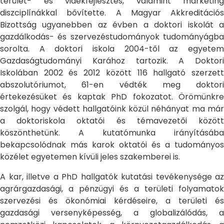
terület- és vidékfejlesztés, valamint marketing
diszciplínákkal bővítette. A Magyar Akkreditációs
Bizottság ugyanebben az évben a doktori iskolát a
gazdálkodás- és szervezéstudományok tudományágba
sorolta. A doktori iskola 2004-től az egyetem
Gazdaságtudományi Karához tartozik. A Doktori
Iskolában 2002 és 2012 között 116 hallgató szerzett
abszolutóriumot, 61-en védték meg doktori
értekezésüket és kaptak PhD fokozatot. Örömünkre
szolgál, hogy védett hallgatóink közül néhányat ma már
a doktoriskola oktatói és témavezetői között
köszönthetünk. A kutatómunka irányításába
bekapcsolódnak más karok oktatói és a tudományos
közélet egyetemen kívüli jeles szakemberei is.
A kar, illetve a PhD hallgatók kutatási tevékenysége az
agrárgazdasági, a pénzügyi és a területi folyamatok
szervezési és ökonómiai kérdéseire, a területi és
gazdasági versenyképesség, a globalizálódás, a