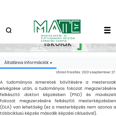
Ugrás a fő tartalomhoz
MATE Szabadegyetem
Doktori Iskolák - Ka
Doktori
MAGYAR AGRÁR- ÉS
ÉLETTUDOMÁNYI EGYETEM
Iskolák
KAPOSVÁRI CAMPUS
Általános információk
Utolsó frissítés: 2021 szeptember 27.
A tudományos ismeretek bővítésére a mesterszak
elvégzése után, a tudományos fokozat megszerzésére
felkészítő doktori képzésben (PhD) és művészeti
fokozat megszerzésére felkészítő mesterképzésben
(DLA) van lehetőség (ez a mesterképzés nem azonos a
többciklusú képzés második képzési ciklusával).