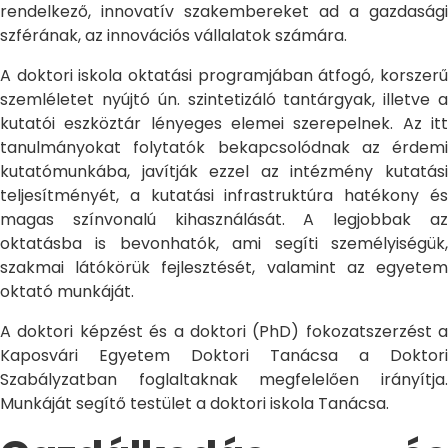
rendelkező, innovatív szakembereket ad a gazdasági
szférának, az innovációs vállalatok számára.
A doktori iskola oktatási programjában átfogó, korszerű
szemléletet nyújtó ún. szintetizáló tantárgyak, illetve a
kutatói eszköztár lényeges elemei szerepelnek. Az itt
tanulmányokat folytatók bekapcsolódnak az érdemi
kutatómunkába, javítják ezzel az intézmény kutatási
teljesítményét, a kutatási infrastruktúra hatékony és
magas színvonalú kihasználását. A legjobbak az
oktatásba is bevonhatók, ami segíti személyiségük,
szakmai látókörük fejlesztését, valamint az egyetem
oktató munkáját.
A doktori képzést és a doktori (PhD) fokozatszerzést a
Kaposvári Egyetem Doktori Tanácsa a Doktori
Szabályzatban foglaltaknak megfelelően irányítja.
Munkáját segítő testület a doktori iskola Tanácsa.