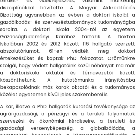
terület- és vidékfejlesztés, valamint marketing
diszciplínákkal bővítette. A Magyar Akkreditációs
Bizottság ugyanebben az évben a doktori iskolát a
gazdálkodás- és szervezéstudományok tudományágba
sorolta. A doktori iskola 2004-től az egyetem
Gazdaságtudományi Karához tartozik. A Doktori
Iskolában 2002 és 2012 között 116 hallgató szerzett
abszolutóriumot, 61-en védték meg doktori
értekezésüket és kaptak PhD fokozatot. Örömünkre
szolgál, hogy védett hallgatóink közül néhányat ma már
a doktoriskola oktatói és témavezetői között
köszönthetünk. A kutatómunka irányításába
bekapcsolódnak más karok oktatói és a tudományos
közélet egyetemen kívüli jeles szakemberei is.
A kar, illetve a PhD hallgatók kutatási tevékenysége az
agrárgazdasági, a pénzügyi és a területi folyamatok
szervezési és ökonómiai kérdéseire, a területi és
gazdasági versenyképesség, a globalizálódás, a