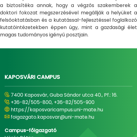
a biztosítéka annak, hogy a végzős szakemberek a
doktori fokozat megszerzésével megállják a helyüket a
felsőoktatásban és a kutatással-fejlesztéssel foglalkozó
kutatóintézetekben éppen úgy, mint a gazdasági élet
magas tudományos igényű posztjain.
KAPOSVÁRI CAMPUS
7400 Kaposvár, Guba Sándor utca 40., Pf.: 16.
+36-82/505-800, +36-82/505-900
https://kaposvaricampus.uni-mate.hu
foigazgato.kaposvar@uni-mate.hu
Campus-főigazgató