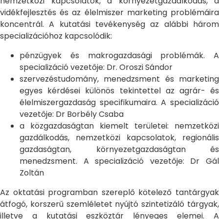
nemzetközi kapcsolatok, a környezetgazdálkodás, a
vidékfejlesztés és az élelmiszer marketing problémáira
koncentrál. A kutatási tevékenység az alábbi három
specializációhoz kapcsolódik:
pénzügyek és makrogazdasági problémák. A
specializáció vezetője: Dr. Oroszi Sándor
szervezéstudomány, menedzsment és marketing
egyes kérdései különös tekintettel az agrár- és
élelmiszergazdaság specifikumaira. A specializáció
vezetője: Dr Borbély Csaba
a közgazdaságtan kiemelt területei: nemzetközi
gazdálkodás, nemzetközi kapcsolatok, regionális
gazdaságtan, környezetgazdaságtan és
menedzsment. A specializáció vezetője: Dr Gál
Zoltán
Az oktatási programban szereplő kötelező tantárgyak
átfogó, korszerű szemléletet nyújtó szintetizáló tárgyak,
illetve a kutatási eszköztár lényeges elemei. A