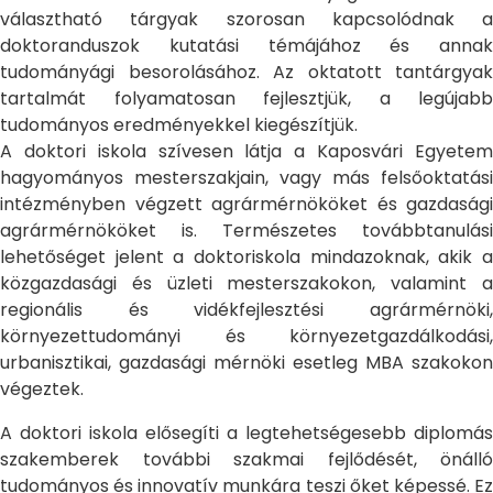
választható tárgyak szorosan kapcsolódnak a
doktoranduszok kutatási témájához és annak
tudományági besorolásához. Az oktatott tantárgyak
tartalmát folyamatosan fejlesztjük, a legújabb
tudományos eredményekkel kiegészítjük.
A doktori iskola szívesen látja a Kaposvári Egyetem
hagyományos mesterszakjain, vagy más felsőoktatási
intézményben végzett agrármérnököket és gazdasági
agrármérnököket is. Természetes továbbtanulási
lehetőséget jelent a doktoriskola mindazoknak, akik a
közgazdasági és üzleti mesterszakokon, valamint a
regionális és vidékfejlesztési agrármérnöki,
környezettudományi és környezetgazdálkodási,
urbanisztikai, gazdasági mérnöki esetleg MBA szakokon
végeztek.
A doktori iskola elősegíti a legtehetségesebb diplomás
szakemberek további szakmai fejlődését, önálló
tudományos és innovatív munkára teszi őket képessé. Ez