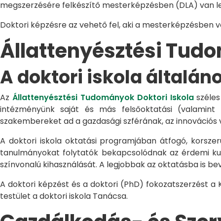
megszerzésére felkészítő mesterképzésben (DLA) van le
Doktori képzésre az vehető fel, aki a mesterképzésben 
Állattenyésztési Tu
A doktori iskola általán
Az
Állattenyésztési Tudományok Doktori Iskola
széles
intézményünk saját és más felsőoktatási (valamint
szakembereket ad a gazdasági szférának, az innovációs 
A doktori iskola oktatási programjában átfogó, korszerű
tanulmányokat folytatók bekapcsolódnak az érdemi kuta
színvonalú kihasználását. A legjobbak az oktatásba is be
A doktori képzést és a doktori (PhD) fokozatszerzést a
testület a doktori iskola Tanácsa.