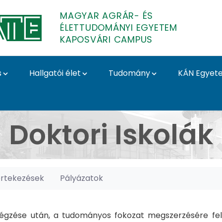
MAGYAR AGRÁR- ÉS
ÉLETTUDOMÁNYI EGYETEM
KAPOSVÁRI CAMPUS
s
Hallgatói élet
Tudomány
KÁN Egyet
posvári Campus
Doktori Iskolák
értekezések
Pályázatok
gzése után, a tudományos fokozat megszerzésére felk