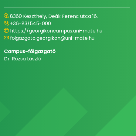
8360 Keszthely, Deák Ferenc utca 16.
+36-83/545-000
https://georgikoncampus.uni-mate.hu
foigazgato.georgikon@uni-mate.hu
Campus-főigazgató
Dr. Rózsa László