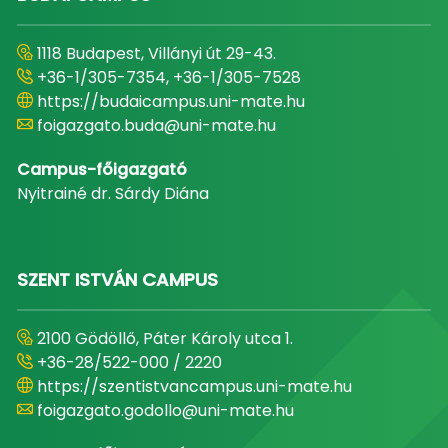
1118 Budapest, Villányi út 29-43.
+36-1/305-7354, +36-1/305-7528
https://budaicampus.uni-mate.hu
foigazgato.buda@uni-mate.hu
Campus-főigazgató
Nyitrainé dr. Sárdy Diána
SZENT ISTVÁN CAMPUS
2100 Gödöllő, Páter Károly utca 1.
+36-28/522-000 / 2220
https://szentistvancampus.uni-mate.hu
foigazgato.godollo@uni-mate.hu