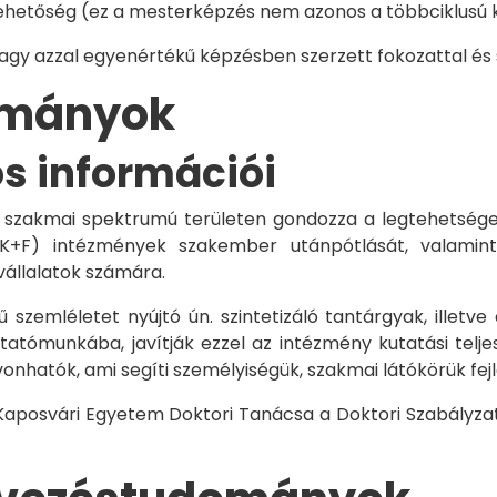
hetőség (ez a mesterképzés nem azonos a többciklusú ké
vagy azzal egyenértékű képzésben szerzett fokozattal és
dományok
os információi
 szakmai spektrumú területen gondozza a legtehetségese
 K+F) intézmények szakember utánpótlását, valamint
vállalatok számára.
 szemléletet nyújtó ún. szintetizáló tantárgyak, illetve
tómunkába, javítják ezzel az intézmény kutatási telje
vonhatók, ami segíti személyiségük, szakmai látókörük fe
 Kaposvári Egyetem Doktori Tanácsa a Doktori Szabályzat