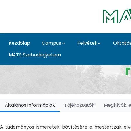
Ugrás a fő tartalomhoz
Kezdőlap
Campus
Felvételi
Oktatá
MATE Szabadegyetem
Doktori Iskolák - Ka
Általános információk
Tájékoztatók
Meghívók, 
A tudományos ismeretek bővítésére a mesterszak elvé