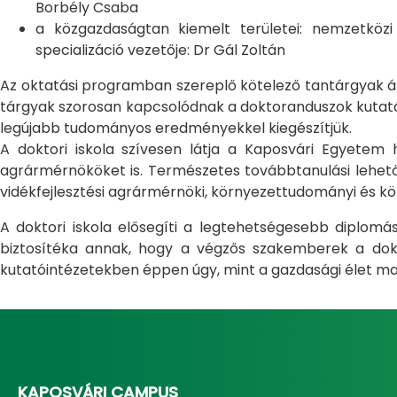
Borbély Csaba
a közgazdaságtan kiemelt területei: nemzetköz
specializáció vezetője: Dr Gál Zoltán
Az oktatási programban szereplő kötelező tantárgyak átfo
tárgyak szorosan kapcsolódnak a doktoranduszok kutatás
legújabb tudományos eredményekkel kiegészítjük.
A doktori iskola szívesen látja a Kaposvári Egyete
agrármérnököket is. Természetes továbbtanulási lehetős
vidékfejlesztési agrármérnöki, környezettudományi és kö
A doktori iskola elősegíti a legtehetségesebb diplom
biztosítéka annak, hogy a végzős szakemberek a dokto
kutatóintézetekben éppen úgy, mint a gazdasági élet ma
KAPOSVÁRI CAMPUS