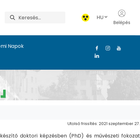
HU
Belépés
emi Napok
Utolsó frissítés: 2021 szeptember 27.
észítő doktori képzésben (PhD) és művészeti fokozat