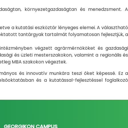
gazdaságtan, környezetgazdaságtan és menedzsment. A
letve a kutatási eszköztár lényeges elemei. A választható
atott tantárgyak tartalmát folyamatosan fejlesztjük, a
i intézményben végzett agrármérnököket és gazdasági
sági és üzleti mesterszakokon, valamint a regionális és
setleg MBA szakokon végeztek.
ományos és innovatív munkára teszi őket képessé. Ez a
sőoktatásban és a kutatással-fejlesztéssel foglalkozó
GEORGIKON CAMPUS