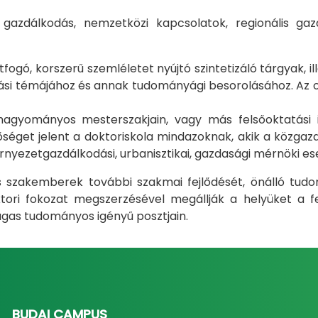
i gazdálkodás, nemzetközi kapcsolatok, regionális 
gó, korszerű szemléletet nyújtó szintetizáló tárgyak, il
i témájához és annak tudományági besorolásához. Az okt
m hagyományos mesterszakjain, vagy más felsőoktatás
éget jelent a doktoriskola mindazoknak, akik a közgazda
rnyezetgazdálkodási, urbanisztikai, gazdasági mérnöki e
ás szakemberek további szakmai fejlődését, önálló tud
ri fokozat megszerzésével megállják a helyüket a fel
gas tudományos igényű posztjain.
BUDAI CAMPUS