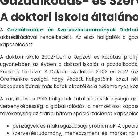
Gazdálkodás- és Sze
A doktori iskola általán
A
Gazdálkodás- és Szervezéstudományok Doktori
akkreditációval rendelkezett. Az első hallgatók a g
kapcsolódott.
A doktori iskola 2002-ben a képzési és kutatási profilj
ugyanebben az évben a doktori iskolát a gazdálkodá
Karához tartozik. A Doktori Iskolában 2002 és 2012 kö
Örömünkre szolgál, hogy védett hallgatóink közül n
bekapcsolódnak más karok oktatói és a tudományos közél
A kar, illetve a PhD hallgatók kutatási tevékenysége az
versenyképesség, a globalizálódás, a nemzetközi kapcso
tevékenység az alábbi három specializációhoz kapcsolód
pénzügyek és makrogazdasági problémák. A speciali
szervezéstudomány, menedzsment és marketing egye