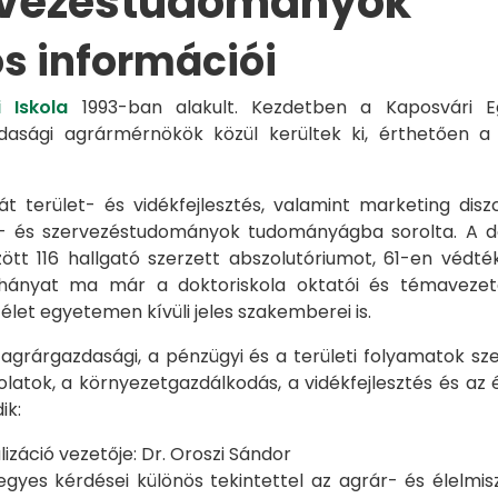
rvezéstudományok
os információi
 Iskola
1993-ban alakult. Kezdetben a Kaposvári Eg
azdasági agrármérnökök közül kerültek ki, érthetően 
át terület- és vidékfejlesztés, valamint marketing disz
s- és szervezéstudományok tudományágba sorolta. A d
zött 116 hallgató szerzett abszolutóriumot, 61-en véd
éhányat ma már a doktoriskola oktatói és témavezet
et egyetemen kívüli jeles szakemberei is.
 agrárgazdasági, a pénzügyi és a területi folyamatok sze
latok, a környezetgazdálkodás, a vidékfejlesztés és az 
ik:
záció vezetője: Dr. Oroszi Sándor
s kérdései különös tekintettel az agrár- és élelmisze