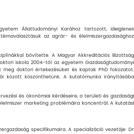
yetem Állattudományi Karához tartozott, ideiglene
a témaválasztásuk az agrár- és élelmiszergazdasághoz
ciplínákkal bővítette. A Magyar Akkreditációs Bizottság
oktori iskola 2004-től az egyetem Gazdaságtudományi
ték meg doktori értekezésüket és kaptak PhD fokozatot.
ői között köszönthetünk. A kutatómunka irányításába
rvezési és ökonómiai kérdéseire, a területi és gazdasági
élelmiszer marketing problémáira koncentrál. A kutatási
rgazdaság specifikumaira. A specializáció vezetője: Dr