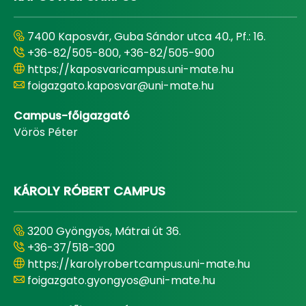
7400 Kaposvár, Guba Sándor utca 40., Pf.: 16.
+36-82/505-800, +36-82/505-900
https://kaposvaricampus.uni-mate.hu
foigazgato.kaposvar@uni-mate.hu
Campus-főigazgató
Vörös Péter
KÁROLY RÓBERT CAMPUS
3200 Gyöngyös, Mátrai út 36.
+36-37/518-300
https://karolyrobertcampus.uni-mate.hu
foigazgato.gyongyos@uni-mate.hu