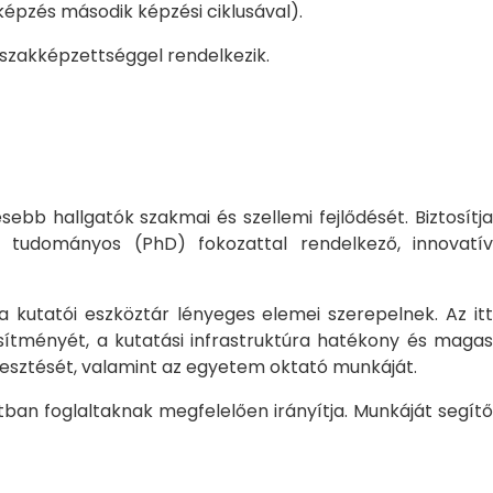
pzés második képzési ciklusával).
 szakképzettséggel rendelkezik.
bb hallgatók szakmai és szellemi fejlődését. Biztosítj
 tudományos (PhD) fokozattal rendelkező, innovatív
 a kutatói eszköztár lényeges elemei szerepelnek. Az itt
sítményét, a kutatási infrastruktúra hatékony és magas
jlesztését, valamint az egyetem oktató munkáját.
ban foglaltaknak megfelelően irányítja. Munkáját segítő