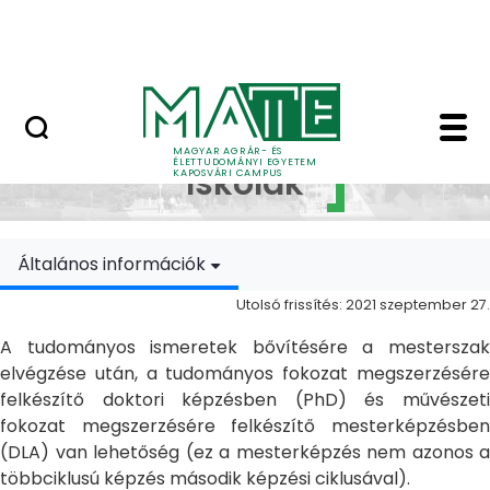
Ugrás a fő tartalomhoz
MATE Szabadegyetem
Doktori Iskolák - Ka
Doktori
MAGYAR AGRÁR- ÉS
ÉLETTUDOMÁNYI EGYETEM
Iskolák
KAPOSVÁRI CAMPUS
Általános információk
Utolsó frissítés: 2021 szeptember 27.
A tudományos ismeretek bővítésére a mesterszak
elvégzése után, a tudományos fokozat megszerzésére
felkészítő doktori képzésben (PhD) és művészeti
fokozat megszerzésére felkészítő mesterképzésben
(DLA) van lehetőség (ez a mesterképzés nem azonos a
többciklusú képzés második képzési ciklusával).