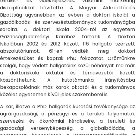
terület- és vidékfejlesztés, valamint marketing
diszciplínákkal bővítette. A Magyar Akkreditációs
Bizottság ugyanebben az évben a doktori iskolát a
gazdálkodás- és szervezéstudományok tudományágba
sorolta. A doktori iskola 2004-től az egyetem
Gazdaságtudományi Karához tartozik. A Doktori
Iskolában 2002 és 2012 között 116 hallgató szerzett
abszolutóriumot, 61-en védték meg doktori
értekezésüket és kaptak PhD fokozatot. Örömünkre
szolgál, hogy védett hallgatóink közül néhányat ma már
a doktoriskola oktatói és témavezetői között
köszönthetünk. A kutatómunka irányításába
bekapcsolódnak más karok oktatói és a tudományos
közélet egyetemen kívüli jeles szakemberei is.
A kar, illetve a PhD hallgatók kutatási tevékenysége az
agrárgazdasági, a pénzügyi és a területi folyamatok
szervezési és ökonómiai kérdéseire, a területi és
gazdasági versenyképesség, a globalizálódás, a