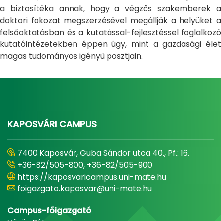
a biztosítéka annak, hogy a végzős szakemberek a
doktori fokozat megszerzésével megállják a helyüket a
felsőoktatásban és a kutatással-fejlesztéssel foglalkozó
kutatóintézetekben éppen úgy, mint a gazdasági élet
magas tudományos igényű posztjain.
KAPOSVÁRI CAMPUS
7400 Kaposvár, Guba Sándor utca 40., Pf.: 16.
+36-82/505-800, +36-82/505-900
https://kaposvaricampus.uni-mate.hu
foigazgato.kaposvar@uni-mate.hu
Campus-főigazgató