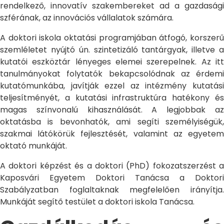
rendelkező, innovatív szakembereket ad a gazdasági
szférának, az innovációs vállalatok számára.
A doktori iskola oktatási programjában átfogó, korszerű
szemléletet nyújtó ún. szintetizáló tantárgyak, illetve a
kutatói eszköztár lényeges elemei szerepelnek. Az itt
tanulmányokat folytatók bekapcsolódnak az érdemi
kutatómunkába, javítják ezzel az intézmény kutatási
teljesítményét, a kutatási infrastruktúra hatékony és
magas színvonalú kihasználását. A legjobbak az
oktatásba is bevonhatók, ami segíti személyiségük,
szakmai látókörük fejlesztését, valamint az egyetem
oktató munkáját.
A doktori képzést és a doktori (PhD) fokozatszerzést a
Kaposvári Egyetem Doktori Tanácsa a Doktori
Szabályzatban foglaltaknak megfelelően irányítja.
Munkáját segítő testület a doktori iskola Tanácsa.