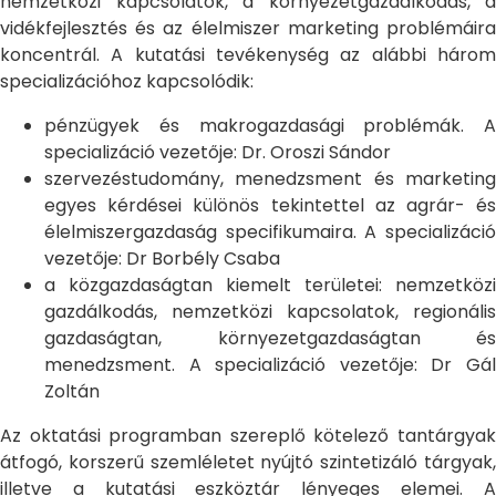
nemzetközi kapcsolatok, a környezetgazdálkodás, a
vidékfejlesztés és az élelmiszer marketing problémáira
koncentrál. A kutatási tevékenység az alábbi három
specializációhoz kapcsolódik:
pénzügyek és makrogazdasági problémák. A
specializáció vezetője: Dr. Oroszi Sándor
szervezéstudomány, menedzsment és marketing
egyes kérdései különös tekintettel az agrár- és
élelmiszergazdaság specifikumaira. A specializáció
vezetője: Dr Borbély Csaba
a közgazdaságtan kiemelt területei: nemzetközi
gazdálkodás, nemzetközi kapcsolatok, regionális
gazdaságtan, környezetgazdaságtan és
menedzsment. A specializáció vezetője: Dr Gál
Zoltán
Az oktatási programban szereplő kötelező tantárgyak
átfogó, korszerű szemléletet nyújtó szintetizáló tárgyak,
illetve a kutatási eszköztár lényeges elemei. A