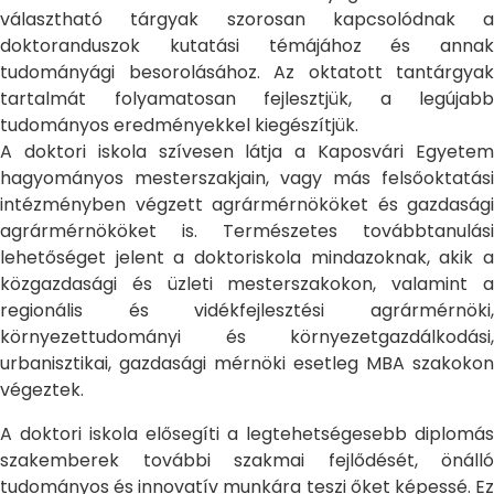
választható tárgyak szorosan kapcsolódnak a
doktoranduszok kutatási témájához és annak
tudományági besorolásához. Az oktatott tantárgyak
tartalmát folyamatosan fejlesztjük, a legújabb
tudományos eredményekkel kiegészítjük.
A doktori iskola szívesen látja a Kaposvári Egyetem
hagyományos mesterszakjain, vagy más felsőoktatási
intézményben végzett agrármérnököket és gazdasági
agrármérnököket is. Természetes továbbtanulási
lehetőséget jelent a doktoriskola mindazoknak, akik a
közgazdasági és üzleti mesterszakokon, valamint a
regionális és vidékfejlesztési agrármérnöki,
környezettudományi és környezetgazdálkodási,
urbanisztikai, gazdasági mérnöki esetleg MBA szakokon
végeztek.
A doktori iskola elősegíti a legtehetségesebb diplomás
szakemberek további szakmai fejlődését, önálló
tudományos és innovatív munkára teszi őket képessé. Ez