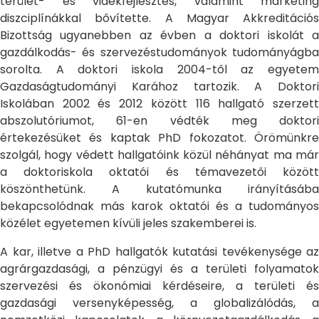
terület- és vidékfejlesztés, valamint marketing
diszciplínákkal bővítette. A Magyar Akkreditációs
Bizottság ugyanebben az évben a doktori iskolát a
gazdálkodás- és szervezéstudományok tudományágba
sorolta. A doktori iskola 2004-től az egyetem
Gazdaságtudományi Karához tartozik. A Doktori
Iskolában 2002 és 2012 között 116 hallgató szerzett
abszolutóriumot, 61-en védték meg doktori
értekezésüket és kaptak PhD fokozatot. Örömünkre
szolgál, hogy védett hallgatóink közül néhányat ma már
a doktoriskola oktatói és témavezetői között
köszönthetünk. A kutatómunka irányításába
bekapcsolódnak más karok oktatói és a tudományos
közélet egyetemen kívüli jeles szakemberei is.
A kar, illetve a PhD hallgatók kutatási tevékenysége az
agrárgazdasági, a pénzügyi és a területi folyamatok
szervezési és ökonómiai kérdéseire, a területi és
gazdasági versenyképesség, a globalizálódás, a