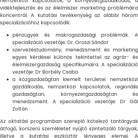
nemzetközi kapcsolatok, a környezetgazdálkodás, a
vidékfejlesztés és az élelmiszer marketing problémáira
koncentrál. A kutatási tevékenység az alábbi három
specializációhoz kapcsolódik:
pénzügyek és makrogazdasági problémák. A
specializáció vezetője: Dr. Oroszi Sándor
szervezéstudomány, menedzsment és marketing
egyes kérdései különös tekintettel az agrár- és
élelmiszergazdaság specifikumaira. A specializáció
vezetője: Dr Borbély Csaba
a közgazdaságtan kiemelt területei: nemzetközi
gazdálkodás, nemzetközi kapcsolatok, regionális
gazdaságtan, környezetgazdaságtan és
menedzsment. A specializáció vezetője: Dr Gál
Zoltán
Az oktatási programban szereplő kötelező tantárgyak
átfogó, korszerű szemléletet nyújtó szintetizáló tárgyak,
illetve a kutatási eszköztár lényeges elemei. A