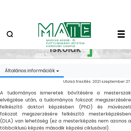
Ugrás a fő tartalomhoz
MATE Szabadegyetem
Doktori Iskolák - Ka
Doktori
MAGYAR AGRÁR- ÉS
ÉLETTUDOMÁNYI EGYETEM
Iskolák
KAPOSVÁRI CAMPUS
Általános információk
Utolsó frissítés: 2021 szeptember 27.
A tudományos ismeretek bővítésére a mesterszak
elvégzése után, a tudományos fokozat megszerzésére
felkészítő doktori képzésben (PhD) és művészeti
fokozat megszerzésére felkészítő mesterképzésben
(DLA) van lehetőség (ez a mesterképzés nem azonos a
többciklusú képzés második képzési ciklusával).