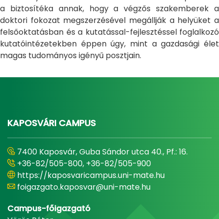
a biztosítéka annak, hogy a végzős szakemberek a
doktori fokozat megszerzésével megállják a helyüket a
felsőoktatásban és a kutatással-fejlesztéssel foglalkozó
kutatóintézetekben éppen úgy, mint a gazdasági élet
magas tudományos igényű posztjain.
KAPOSVÁRI CAMPUS
7400 Kaposvár, Guba Sándor utca 40., Pf.: 16.
+36-82/505-800, +36-82/505-900
https://kaposvaricampus.uni-mate.hu
foigazgato.kaposvar@uni-mate.hu
Campus-főigazgató