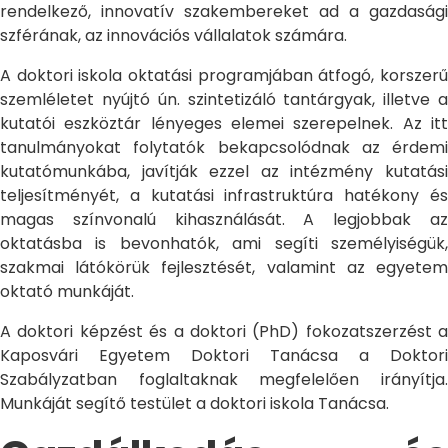
rendelkező, innovatív szakembereket ad a gazdasági
szférának, az innovációs vállalatok számára.
A doktori iskola oktatási programjában átfogó, korszerű
szemléletet nyújtó ún. szintetizáló tantárgyak, illetve a
kutatói eszköztár lényeges elemei szerepelnek. Az itt
tanulmányokat folytatók bekapcsolódnak az érdemi
kutatómunkába, javítják ezzel az intézmény kutatási
teljesítményét, a kutatási infrastruktúra hatékony és
magas színvonalú kihasználását. A legjobbak az
oktatásba is bevonhatók, ami segíti személyiségük,
szakmai látókörük fejlesztését, valamint az egyetem
oktató munkáját.
A doktori képzést és a doktori (PhD) fokozatszerzést a
Kaposvári Egyetem Doktori Tanácsa a Doktori
Szabályzatban foglaltaknak megfelelően irányítja.
Munkáját segítő testület a doktori iskola Tanácsa.