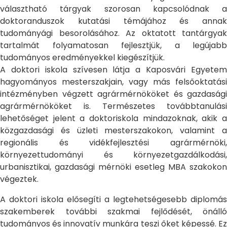
választható tárgyak szorosan kapcsolódnak a
doktoranduszok kutatási témájához és annak
tudományági besorolásához. Az oktatott tantárgyak
tartalmát folyamatosan fejlesztjük, a legújabb
tudományos eredményekkel kiegészítjük.
A doktori iskola szívesen látja a Kaposvári Egyetem
hagyományos mesterszakjain, vagy más felsőoktatási
intézményben végzett agrármérnököket és gazdasági
agrármérnököket is. Természetes továbbtanulási
lehetőséget jelent a doktoriskola mindazoknak, akik a
közgazdasági és üzleti mesterszakokon, valamint a
regionális és vidékfejlesztési agrármérnöki,
környezettudományi és környezetgazdálkodási,
urbanisztikai, gazdasági mérnöki esetleg MBA szakokon
végeztek.
A doktori iskola elősegíti a legtehetségesebb diplomás
szakemberek további szakmai fejlődését, önálló
tudományos és innovatív munkára teszi őket képessé. Ez