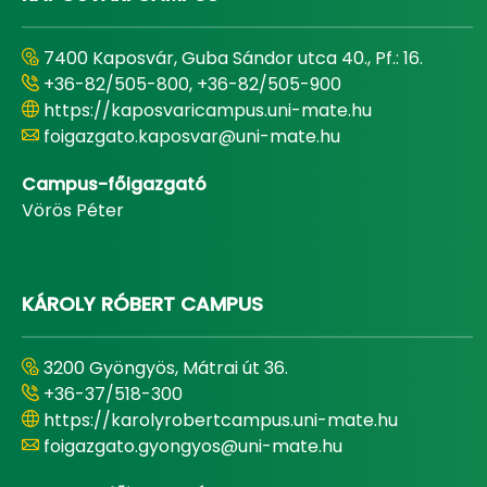
7400 Kaposvár, Guba Sándor utca 40., Pf.: 16.
+36-82/505-800, +36-82/505-900
https://kaposvaricampus.uni-mate.hu
foigazgato.kaposvar@uni-mate.hu
Campus-főigazgató
Vörös Péter
KÁROLY RÓBERT CAMPUS
3200 Gyöngyös, Mátrai út 36.
+36-37/518-300
https://karolyrobertcampus.uni-mate.hu
foigazgato.gyongyos@uni-mate.hu