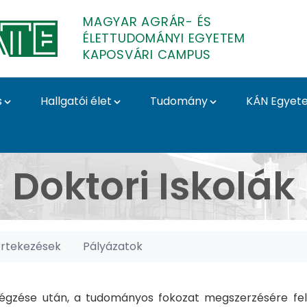
MAGYAR AGRÁR- ÉS
ÉLETTUDOMÁNYI EGYETEM
KAPOSVÁRI CAMPUS
s
Hallgatói élet
Tudomány
KÁN Egyet
posvári Campus
Doktori Iskolák
értekezések
Pályázatok
gzése után, a tudományos fokozat megszerzésére felk