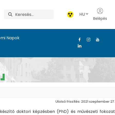
HU
Belépés
emi Napok
Utolsó frissítés: 2021 szeptember 27.
észítő doktori képzésben (PhD) és művészeti fokozat