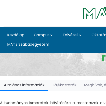
Ugrás a fő tartalomhoz
Kezdőlap
Campus
Felvételi
Oktatá
MATE Szabadegyetem
Doktori Iskolák - Ka
Általános információk
Tájékoztatók
Meghívók, 
A tudományos ismeretek bővítésére a mesterszak elvé