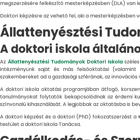
megszerzésére felkészítő mesterképzésben (DLA) van le
Doktori képzésre az vehető fel, aki a mesterképzésben 
Állattenyésztési Tu
A doktori iskola általán
Az
Állattenyésztési Tudományok Doktori Iskola
széles
intézményünk saját és más felsőoktatási (valamint
szakembereket ad a gazdasági szférának, az innovációs 
A doktori iskola oktatási programjában átfogó, korszerű
tanulmányokat folytatók bekapcsolódnak az érdemi kuta
színvonalú kihasználását. A legjobbak az oktatásba is be
A doktori képzést és a doktori (PhD) fokozatszerzést a
testület a doktori iskola Tanácsa.