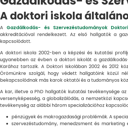
Gazdálkodás- és Sze
A doktori iskola általán
A
Gazdálkodás- és Szervezéstudományok Doktori
akkreditációval rendelkezett. Az első hallgatók a g
kapcsolódott.
A doktori iskola 2002-ben a képzési és kutatási profilj
ugyanebben az évben a doktori iskolát a gazdálkodá
Karához tartozik. A Doktori Iskolában 2002 és 2012 kö
Örömünkre szolgál, hogy védett hallgatóink közül n
bekapcsolódnak más karok oktatói és a tudományos közél
A kar, illetve a PhD hallgatók kutatási tevékenysége az
versenyképesség, a globalizálódás, a nemzetközi kapcso
tevékenység az alábbi három specializációhoz kapcsolód
pénzügyek és makrogazdasági problémák. A speciali
szervezéstudomány, menedzsment és marketing egye