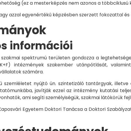
hetőség (ez a mesterképzés nem azonos a többciklusú ké
vagy azzal egyenértékű képzésben szerzett fokozattal és
dományok
os információi
 szakmai spektrumú területen gondozza a legtehetségese
 K+F) intézmények szakember utánpótlását, valamint
vállalatok számára.
 szemléletet nyújtó ún. szintetizáló tantárgyak, illetve
tómunkába, javítják ezzel az intézmény kutatási telje
vonhatók, ami segíti személyiségük, szakmai látókörük fe
 Kaposvári Egyetem Doktori Tanácsa a Doktori Szabályzat