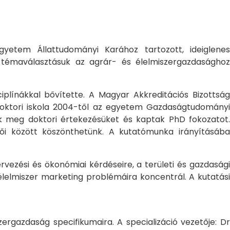
yetem Állattudományi Karához tartozott, ideiglene
a témaválasztásuk az agrár- és élelmiszergazdasághoz
ciplínákkal bővítette. A Magyar Akkreditációs Bizottság
oktori iskola 2004-től az egyetem Gazdaságtudományi
ték meg doktori értekezésüket és kaptak PhD fokozatot.
ői között köszönthetünk. A kutatómunka irányításába
rvezési és ökonómiai kérdéseire, a területi és gazdasági
élelmiszer marketing problémáira koncentrál. A kutatási
rgazdaság specifikumaira. A specializáció vezetője: Dr