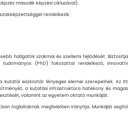
pzés második képzési ciklusával).
 szakképzettséggel rendelkezik.
bb hallgatók szakmai és szellemi fejlődését. Biztosítj
 tudományos (PhD) fokozattal rendelkező, innovatív
 a kutatói eszköztár lényeges elemei szerepelnek. Az itt
sítményét, a kutatási infrastruktúra hatékony és magas
jlesztését, valamint az egyetem oktató munkáját.
ban foglaltaknak megfelelően irányítja. Munkáját segítő