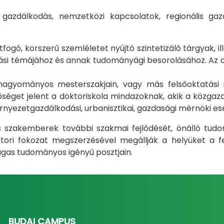
i gazdálkodás, nemzetközi kapcsolatok, regionális 
gó, korszerű szemléletet nyújtó szintetizáló tárgyak, il
i témájához és annak tudományági besorolásához. Az okt
m hagyományos mesterszakjain, vagy más felsőoktatás
éget jelent a doktoriskola mindazoknak, akik a közgazda
rnyezetgazdálkodási, urbanisztikai, gazdasági mérnöki e
ás szakemberek további szakmai fejlődését, önálló tud
ri fokozat megszerzésével megállják a helyüket a fel
gas tudományos igényű posztjain.
BUDAI CAMPUS