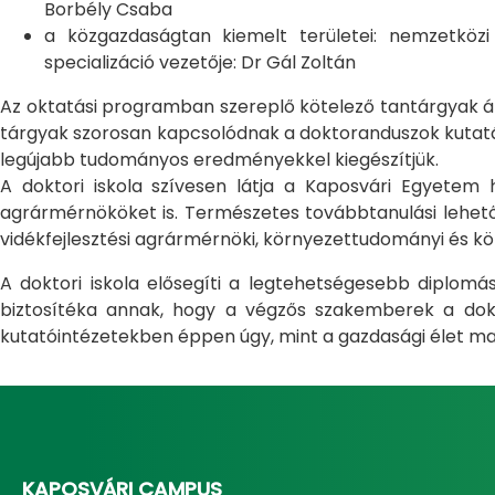
Borbély Csaba
a közgazdaságtan kiemelt területei: nemzetköz
specializáció vezetője: Dr Gál Zoltán
Az oktatási programban szereplő kötelező tantárgyak átfo
tárgyak szorosan kapcsolódnak a doktoranduszok kutatás
legújabb tudományos eredményekkel kiegészítjük.
A doktori iskola szívesen látja a Kaposvári Egyete
agrármérnököket is. Természetes továbbtanulási lehetős
vidékfejlesztési agrármérnöki, környezettudományi és kö
A doktori iskola elősegíti a legtehetségesebb diplom
biztosítéka annak, hogy a végzős szakemberek a dokto
kutatóintézetekben éppen úgy, mint a gazdasági élet ma
KAPOSVÁRI CAMPUS