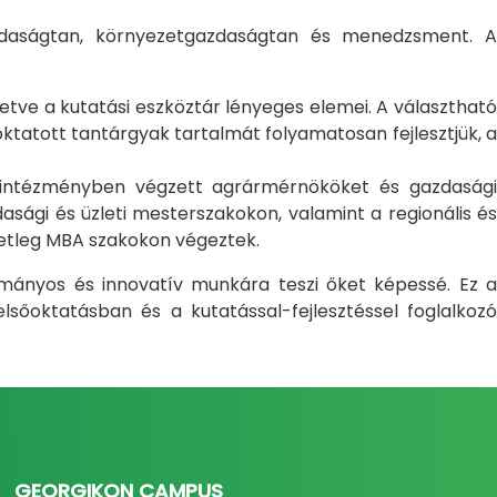
gazdaságtan, környezetgazdaságtan és menedzsment. A
letve a kutatási eszköztár lényeges elemei. A választható
atott tantárgyak tartalmát folyamatosan fejlesztjük, a
i intézményben végzett agrármérnököket és gazdasági
sági és üzleti mesterszakokon, valamint a regionális és
setleg MBA szakokon végeztek.
ományos és innovatív munkára teszi őket képessé. Ez a
sőoktatásban és a kutatással-fejlesztéssel foglalkozó
GEORGIKON CAMPUS