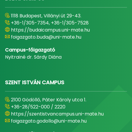
1118 Budapest, Villányi út 29-43.
+36-1/305-7354, +36-1/305-7528
https://budaicampus.uni-mate.hu
foigazgato.buda@uni-mate.hu
Campus-főigazgató
Nyitrainé dr. Sárdy Diána
SZENT ISTVÁN CAMPUS
2100 Gödöllő, Páter Károly utca 1.
+36-28/522-000 / 2220
https://szentistvancampus.uni-mate.hu
foigazgato.godollo@uni-mate.hu