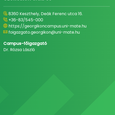
8360 Keszthely, Deák Ferenc utca 16.
+36-83/545-000
https://georgikoncampus.uni-mate.hu
foigazgato.georgikon@uni-mate.hu
Campus-főigazgató
Dr. Rózsa László