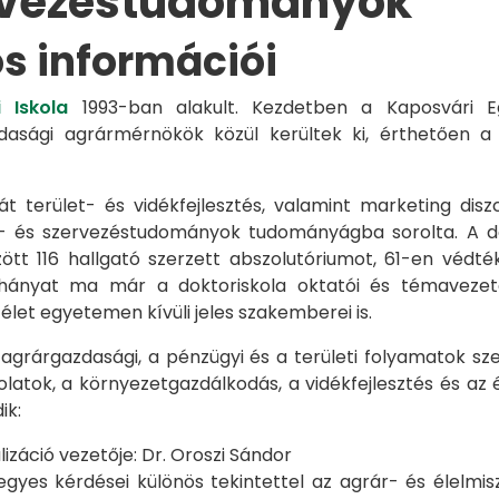
rvezéstudományok
os információi
 Iskola
1993-ban alakult. Kezdetben a Kaposvári Eg
azdasági agrármérnökök közül kerültek ki, érthetően 
át terület- és vidékfejlesztés, valamint marketing disz
s- és szervezéstudományok tudományágba sorolta. A d
zött 116 hallgató szerzett abszolutóriumot, 61-en véd
éhányat ma már a doktoriskola oktatói és témavezet
et egyetemen kívüli jeles szakemberei is.
 agrárgazdasági, a pénzügyi és a területi folyamatok sze
latok, a környezetgazdálkodás, a vidékfejlesztés és az 
ik:
záció vezetője: Dr. Oroszi Sándor
s kérdései különös tekintettel az agrár- és élelmisze