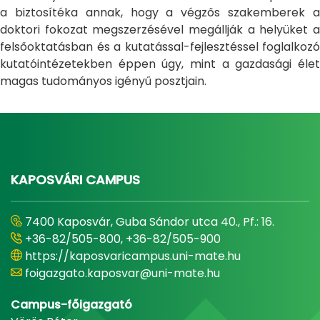
a biztosítéka annak, hogy a végzős szakemberek a
doktori fokozat megszerzésével megállják a helyüket a
felsőoktatásban és a kutatással-fejlesztéssel foglalkozó
kutatóintézetekben éppen úgy, mint a gazdasági élet
magas tudományos igényű posztjain.
KAPOSVÁRI CAMPUS
7400 Kaposvár, Guba Sándor utca 40., Pf.: 16.
+36-82/505-800, +36-82/505-900
https://kaposvaricampus.uni-mate.hu
foigazgato.kaposvar@uni-mate.hu
Campus-főigazgató