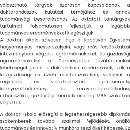
választható tárgyak szorosan kapcsolódnak a
doktoranduszok kutatási témájához és annak
tudományági besorolásához. Az oktatott tantárgyak
tartalmát folyamatosan fejlesztjük, a legújabb
tudományos eredményekkel kiegészítjük.
A doktori iskola szívesen látja a Kaposvári Egyetem
hagyományos mesterszakjain, vagy más felsőoktatási
intézményben végzett agrármérnököket és gazdasági
agrármérnököket is. Természetes továbbtanulási
lehetőséget jelent a doktoriskola mindazoknak, akik a
közgazdasági és üzleti mesterszakokon, valamint a
regionális és vidékfejlesztési agrármérnöki,
környezettudományi és környezetgazdálkodási,
urbanisztikai, gazdasági mérnöki esetleg MBA szakokon
végeztek.
A doktori iskola elősegíti a legtehetségesebb diplomás
szakemberek további szakmai fejlődését, önálló
tudományos és innovatív munkára teszi őket képessé. Ez