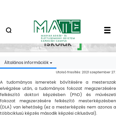
Ugrás a fő tartalomhoz
MATE Szabadegyetem
Doktori Iskolák - Ka
Doktori
MAGYAR AGRÁR- ÉS
ÉLETTUDOMÁNYI EGYETEM
Iskolák
KAPOSVÁRI CAMPUS
Általános információk
Utolsó frissítés: 2021 szeptember 27.
A tudományos ismeretek bővítésére a mesterszak
elvégzése után, a tudományos fokozat megszerzésére
felkészítő doktori képzésben (PhD) és művészeti
fokozat megszerzésére felkészítő mesterképzésben
(DLA) van lehetőség (ez a mesterképzés nem azonos a
többciklusú képzés második képzési ciklusával).