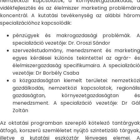
nemzetközi kapcsolatok, a környezetgazdálkodás, a
vidékfejlesztés és az élelmiszer marketing problémáira
koncentrál. A kutatási tevékenység az alábbi három
specializációhoz kapcsolódik:
pénzügyek és makrogazdasági problémák. A
specializáció vezetője: Dr. Oroszi Sándor
szervezéstudomány, menedzsment és marketing
egyes kérdései különös tekintettel az agrár- és
élelmiszergazdaság specifikumaira. A specializáció
vezetője: Dr Borbély Csaba
a közgazdaságtan kiemelt területei: nemzetközi
gazdálkodás, nemzetközi kapcsolatok, regionális
gazdaságtan, környezetgazdaságtan és
menedzsment. A specializáció vezetője: Dr Gál
Zoltán
Az oktatási programban szereplő kötelező tantárgyak
átfogó, korszerű szemléletet nyújtó szintetizáló tárgyak,
illetve a kutatási eszköztár lényeges elemei. A