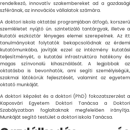
rendelkező, innovatív szakembereket ad a gazdasági
szférának, az innovációs vállalatok számára.
A doktori iskola oktatási programjában átfogó, korszerű
szemléletet nyújtó ún. szintetizáló tantárgyak, illetve a
kutatói eszköztár lényeges elemei szerepelnek. Az itt
tanulmányokat folytatók bekapcsolódnak az érdemi
kutatómunkába, javítják ezzel az intézmény kutatási
teljesítményét, a kutatási infrastruktúra hatékony és
magas színvonalú kihasználását. A legjobbak az
oktatásba is bevonhatók, ami segíti személyiségük,
szakmai látókörük fejlesztését, valamint az egyetem
oktató munkáját.
A doktori képzést és a doktori (PhD) fokozatszerzést a
Kaposvári Egyetem Doktori Tanácsa a Doktori
Szabályzatban foglaltaknak megfelelően irányítja.
Munkáját segítő testület a doktori iskola Tanácsa.