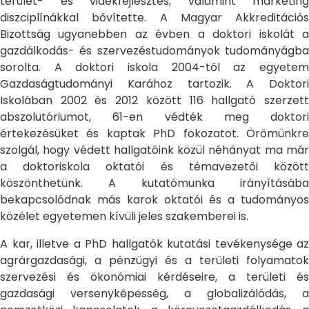
terület- és vidékfejlesztés, valamint marketing
diszciplínákkal bővítette. A Magyar Akkreditációs
Bizottság ugyanebben az évben a doktori iskolát a
gazdálkodás- és szervezéstudományok tudományágba
sorolta. A doktori iskola 2004-től az egyetem
Gazdaságtudományi Karához tartozik. A Doktori
Iskolában 2002 és 2012 között 116 hallgató szerzett
abszolutóriumot, 61-en védték meg doktori
értekezésüket és kaptak PhD fokozatot. Örömünkre
szolgál, hogy védett hallgatóink közül néhányat ma már
a doktoriskola oktatói és témavezetői között
köszönthetünk. A kutatómunka irányításába
bekapcsolódnak más karok oktatói és a tudományos
közélet egyetemen kívüli jeles szakemberei is.
A kar, illetve a PhD hallgatók kutatási tevékenysége az
agrárgazdasági, a pénzügyi és a területi folyamatok
szervezési és ökonómiai kérdéseire, a területi és
gazdasági versenyképesség, a globalizálódás, a